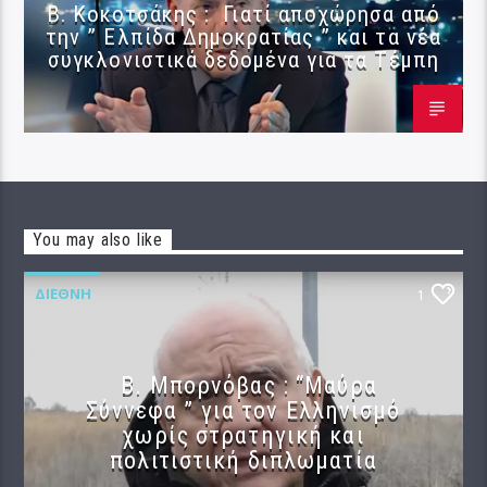
Β. Κοκοτσάκης : Γιατί αποχώρησα από
την ” Ελπίδα Δημοκρατίας ” και τα νέα
συγκλονιστικά δεδομένα για τα Τέμπη
You may also like
ΔΙΕΘΝΉ
1
B. Μπορνόβας : “Μαύρα
Σύννεφα ” για τον Ελληνισμό
χωρίς στρατηγική και
πολιτιστική διπλωματία