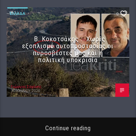
ΕΛΛΆΔΑ
0
Β. Κοκοτσάκης : Χωρίς
εξοπλισμό αυτοπροστασίας οι
πυροσβέστες μας και η
πολιτική υποκρισία
Γιώργος Σαχίνης
30 ΙΟΥΛΊΟΥ 2026
Continue reading