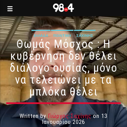
ΕΛΛΆΔΑ
ΠΟΛΙΤΙΚΉ
ΣΑΧΊΝΗΣ
Θωμάς Μόσχος : Η
κυβέρνηση δεν θέλει
διάλογο ουσίας, μόνο
να τελειώνει με τα
μπλόκα θέλει
Written by
Γιώργος Σαχίνης
on 13
Ιανουαρίου 2026