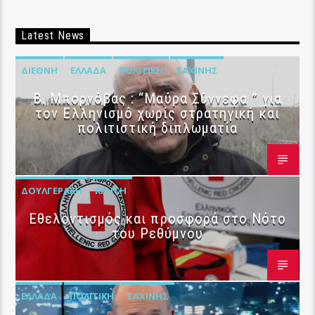
Latest News
ΔΙΕΘΝΉ
ΕΛΛΆΔΑ
ΠΟΛΙΤΙΚΉ
ΣΑΧΊΝΗΣ
B. Μπορνόβας : “Μαύρα Σύννεφα ” για
τον Ελληνισμό χωρίς στρατηγική και
πολιτιστική διπλωματία
ΔΟΥΛΓΕΡΆΚΗ
ΚΡΉΤΗ
Εθελοντισμός και προσφορά στο Νότο
του Ρεθύμνου
ΕΛΛΆΔΑ
ΠΟΛΙΤΙΚΉ
ΣΑΧΊΝΗΣ