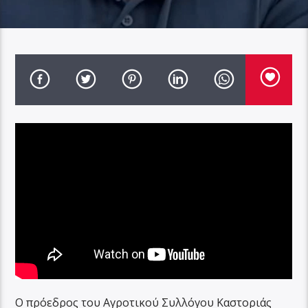
Ο πρόεδρος του Αγροτικού Συλλόγου Καστοριάς