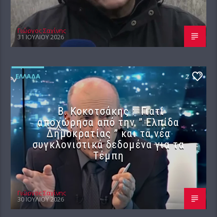
Γιώργος Σαχίνης
31 ΙΟΥΛΊΟΥ 2026
ΕΛΛΆΔΑ
2
Β. Κοκοτσάκης : Γιατί
αποχώρησα από την ” Ελπίδα
Δημοκρατίας ” και τα νέα
συγκλονιστικά δεδομένα για τα
Τέμπη
Γιώργος Σαχίνης
30 ΙΟΥΛΊΟΥ 2026