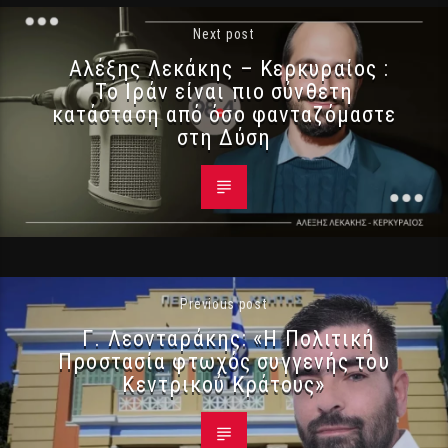
Next post
Αλέξης Λεκάκης – Κερκυραίος :
Το Ιράν είναι πιο σύνθετη
κατάσταση από όσο φανταζόμαστε
στη Δύση
Previous post
Γ. Λεονταράκης: «Η Πολιτική
Προστασία φτωχός συγγενής του
Κεντρικού Κράτους»