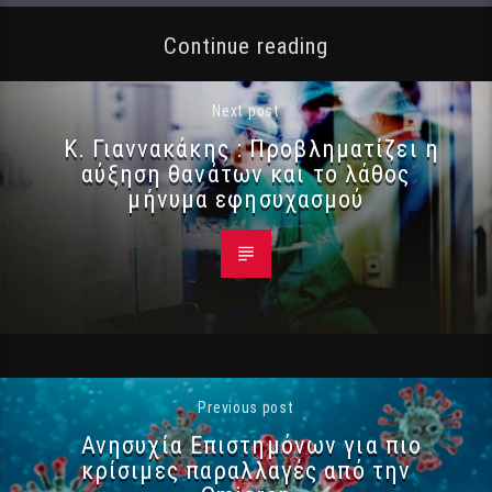
Continue reading
Next post
Κ. Γιαννακάκης : Προβληματίζει η
αύξηση θανάτων και το λάθος
μήνυμα εφησυχασμού
Previous post
Ανησυχία Επιστημόνων για πιο
κρίσιμες παραλλαγές από την