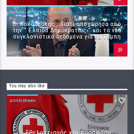
ΕΛΛΆΔΑ
ΠΟΛΙΤΙΚΉ
ΣΑΧΊΝΗΣ
Β. Κοκοτσάκης : Γιατί αποχώρησα από
την ” Ελπίδα Δημοκρατίας ” και τα νέα
συγκλονιστικά δεδομένα για τα Τέμπη
You may also like
ΔΟΥΛΓΕΡΆΚΗ
0
Εθελοντισμός και προσφορά