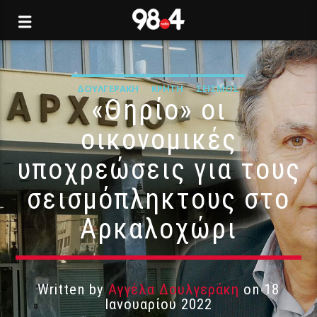
ΔΟΥΛΓΕΡΆΚΗ
ΚΡΉΤΗ
ΣΕΙΣΜΌΣ
«Θηρίο» οι
οικονομικές
υποχρεώσεις για τους
σεισμόπληκτους στο
Αρκαλοχώρι
Written by
Αγγέλα Δουλγεράκη
on 18
Ιανουαρίου 2022