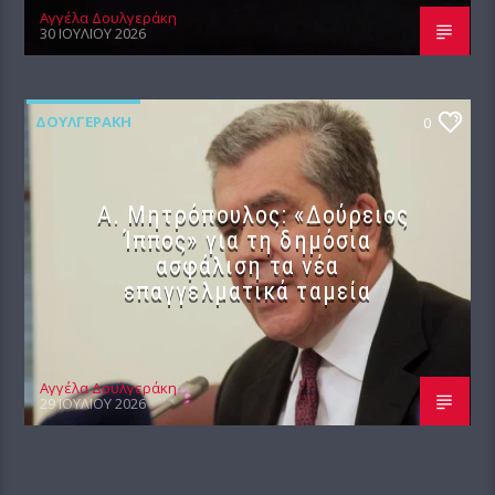
Αγγέλα Δουλγεράκη
30 ΙΟΥΛΊΟΥ 2026
ΔΟΥΛΓΕΡΆΚΗ
0
Α. Μητρόπουλος: «Δούρειος
Ίππος» για τη δημόσια
ασφάλιση τα νέα
επαγγελματικά ταμεία
Αγγέλα Δουλγεράκη
29 ΙΟΥΛΊΟΥ 2026