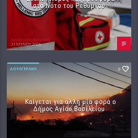
στο Νότο του Ρεθύμνου
Αγγέλα Δουλγεράκη
31 ΙΟΥΛΊΟΥ 2026
ΔΟΥΛΓΕΡΆΚΗ
0
Καίγεται για άλλη μία φορά ο
Δήμος Αγίου Βασιλείου