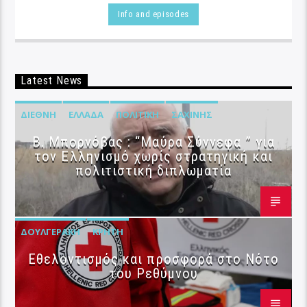
Info and episodes
Latest News
ΔΙΕΘΝΉ
ΕΛΛΆΔΑ
ΠΟΛΙΤΙΚΉ
ΣΑΧΊΝΗΣ
B. Μπορνόβας : “Μαύρα Σύννεφα ” για
τον Ελληνισμό χωρίς στρατηγική και
πολιτιστική διπλωματία
ΔΟΥΛΓΕΡΆΚΗ
ΚΡΉΤΗ
Εθελοντισμός και προσφορά στο Νότο
του Ρεθύμνου