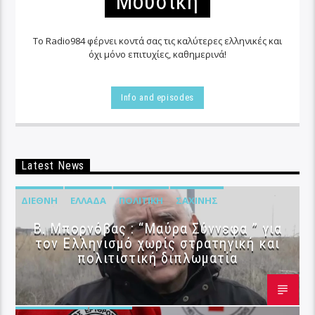
Μουσικη
Το Radio984 φέρνει κοντά σας τις καλύτερες ελληνικές και
όχι μόνο επιτυχίες, καθημερινά!
Info and episodes
Latest News
ΔΙΕΘΝΉ
ΕΛΛΆΔΑ
ΠΟΛΙΤΙΚΉ
ΣΑΧΊΝΗΣ
B. Μπορνόβας : “Μαύρα Σύννεφα ” για
τον Ελληνισμό χωρίς στρατηγική και
πολιτιστική διπλωματία