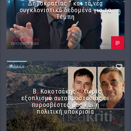
Δημοκρατίας ” και τα νέα
συγκλονιστικά δεδομένα για τα
Τέμπη
Γιώργος Σαχίνης
30 ΙΟΥΛΊΟΥ 2026
ΕΛΛΆΔΑ
0
Β. Κοκοτσάκης : Χωρίς
εξοπλισμό αυτοπροστασίας οι
πυροσβέστες μας και η
πολιτική υποκρισία