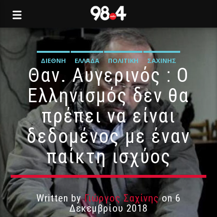
ΔΙΕΘΝΉ
ΕΛΛΆΔΑ
ΠΟΛΙΤΙΚΉ
ΣΑΧΊΝΗΣ
Θαν. Αυγερινός : Ο
Ελληνισμός δεν θα
πρέπει να είναι
δεδομένος με έναν
παίκτη ισχύος
Written by
Γιώργος Σαχίνης
on 6
Δεκεμβρίου 2018