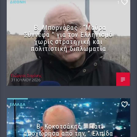
ΔΙΕΘΝΉ
1
B. Μπορνόβας : “Μαύρα
Σύννεφα ” για τον Ελληνισμό
χωρίς στρατηγική και
πολιτιστική διπλωματία
Γιώργος Σαχίνης
31 ΙΟΥΛΊΟΥ 2026
ΕΛΛΆΔΑ
2
Β. Κοκοτσάκης : Γιατί
αποχώρησα από την ” Ελπίδα