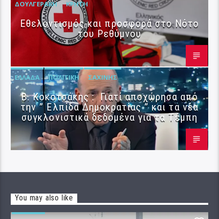
ΔΟΥΛΓΕΡΆΚΗ
ΚΡΉΤΗ
Εθελοντισμός και προσφορά στο Νότο
του Ρεθύμνου
ΕΛΛΆΔΑ
ΠΟΛΙΤΙΚΉ
ΣΑΧΊΝΗΣ
Β. Κοκοτσάκης : Γιατί αποχώρησα από
την ” Ελπίδα Δημοκρατίας ” και τα νέα
συγκλονιστικά δεδομένα για τα Τέμπη
You may also like