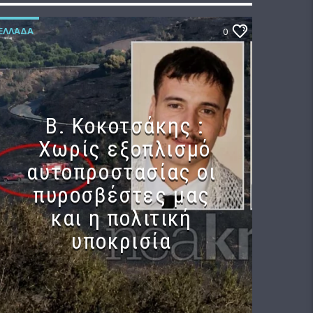
ΕΛΛΆΔΑ
0
Β. Κοκοτσάκης :
Χωρίς εξοπλισμό
αυτοπροστασίας οι
πυροσβέστες μας
και η πολιτική
υποκρισία