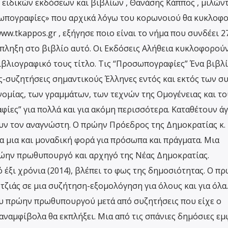
ειδικών εκδόσεων και βιβλίων , Θανάσης Κάππος , μιλών
οσωπογραφίες» που αρχικά λόγω του κορωνοιού θα κυκλοφ
w.tkappos.gr , εξήγησε ποιο είναι το νήμα που συνδέει 2
πληξη στο βιβλίο αυτό. Οι Εκδόσεις Αλήθεια κυκλοφορού
βλιογραφικό τους τίτλο. Τις “Προσωπογραφίες” Ένα βιβλ
ς-συζητήσεις σημαντικούς Έλληνες εντός και εκτός των σ
νομίας, των γραμμάτων, των τεχνών της Ομογένειας και το
ίες” για πολλά και για ακόμη περισσότερα. Καταθέτουν ά
υν τον αναγνώστη. Ο πρώην Πρόεδρος της Δημοκρατίας κ.
 μια και μοναδική φορά για πρόσωπα και πράγματα. Μια
ώην πρωθυπουργό και αρχηγό της Νέας Δημοκρατίας.
έξι χρόνια (2014), βλέπει το φως της δημοσιότητας. Ο π
τζιάς σε μια συζήτηση-εξομολόγηση για όλους και για όλα
υ πρώην πρωθυπουργού μετά από συζητήσεις που είχε ο
αναμφίβολα θα εκπλήξει. Μια από τις σπάνιες δημόσιες εμ