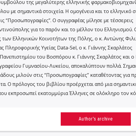
συμβούλου της μεγαλύτερης ελληνικής φαρμακοβιομηχαν
ου με σημαντικά στοιχεία. Η ομογένεια και το ελληνικό σ
ς “Προσωπογραφίες”. Ο συγγραφέας μίλησε με τέσσερεις
τινούπολης για το παρόν και το μέλλον του Ελληνισμού. Ο
ς των Ελληνικών Κοινοτήτων της Πόλης, ο κ. Αντώνης Φιλ
ς Πληροφορικής Υγείας Data-Sel, o κ. Γιάννης Σκαρλάτος
ανεπιστημίου του Βοσπόρου κ. Γιάννης Σκαρλάτος και ο 
γραφείου Γυμνασίου-Λυκείου, αποκαλύπτουν πολλά. Σημα
λάδους μιλούν στις “Προσωπογραφίες” καταθέτοντας για 
τα. O πρόλογος του βιβλίου προέρχεται από μια σημαντικ
ου εκπροσωπεί εκατομμύρια Έλληνες σε ολόκληρο τον κό
Author's archive