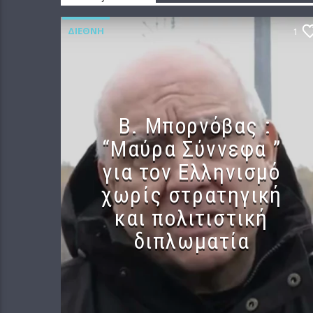
ΔΙΕΘΝΉ
1
B. Μπορνόβας :
“Μαύρα Σύννεφα ”
για τον Ελληνισμό
χωρίς στρατηγική
και πολιτιστική
διπλωματία