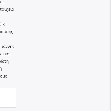
ίας
τοιχείο
 κ.
ιππίδης
Γιάννης
ντικοί
πρώτη
ή
σμο.