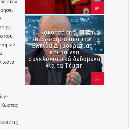
τας στον
ορήσει
7
ΕΛΛΆΔΑ
ΠΟΛΙΤΙΚΉ
ΣΑΧΊΝΗΣ
ν την
Β. Κοκοτσάκης : Γιατί
ίο που
αποχώρησα από την ”
υνόρων.
Ελπίδα Δημοκρατίας ”
και τα νέα
υ
συγκλονιστικά δεδομένα
γνωστα
για τα Τέμπη
ρώην
. Κώστας
φανίσεις