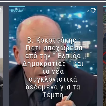
ΕΛΛΆΔΑ
2
Β. Κοκοτσάκης :
Γιατί αποχώρησα
από την ” Ελπίδα
Δημοκρατίας ” και
τα νέα
συγκλονιστικά
δεδομένα για τα
Τέμπη