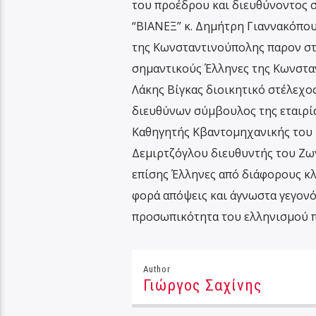
του προέδρου και διευθύνοντος 
“ΒΙΑΝΕΞ” κ. Δημήτρη Γιαννακόπουλ
της Κωνσταντινούπολης παρον στι
σημαντικούς Έλληνες της Κωνσταν
Λάκης Βίγκας διοικητικό στέλεχο
διευθύνων σύμβουλος της εταιρία
Καθηγητής Κβαντομηχανικής του Π
Δεμιρτζόγλου διευθυντής του Ζω
επίσης Έλληνες από διάφορους κ
φορά απόψεις και άγνωστα γεγονό
προσωπικότητα του ελληνισμού π
Author
Γιώργος Σαχίνης