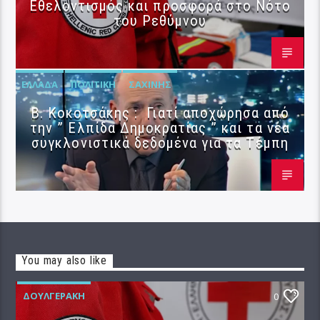
Εθελοντισμός και προσφορά στο Νότο
του Ρεθύμνου
ΕΛΛΆΔΑ
ΠΟΛΙΤΙΚΉ
ΣΑΧΊΝΗΣ
Β. Κοκοτσάκης : Γιατί αποχώρησα από
την ” Ελπίδα Δημοκρατίας ” και τα νέα
συγκλονιστικά δεδομένα για τα Τέμπη
You may also like
ΔΟΥΛΓΕΡΆΚΗ
0