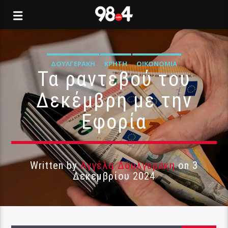
ΔΟΥΛΓΕΡΆΚΗ
ΚΡΉΤΗ
ΟΙΚΟΝΟΜΊΑ
Τα ραντεβού του
Δεκέμβρη με την
Εφορία
Written by
Αγγέλα Δουλγεράκη
on 3
Δεκεμβρίου 2024