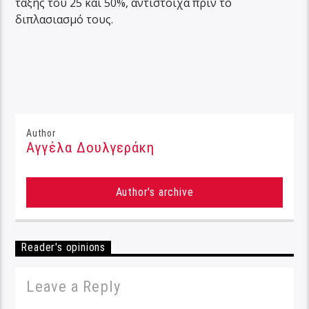
τάξης του 25 και 50%, αντίστοιχα πριν το
διπλασιασμό τους.
Author
Αγγέλα Δουλγεράκη
Author's archive
Reader's opinions
Leave a Reply