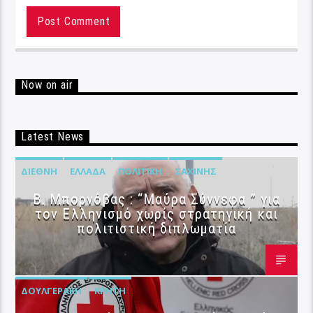
Now on air
Latest News
ΔΙΕΘΝΉ
ΕΛΛΆΔΑ
ΠΟΛΙΤΙΚΉ
ΣΑΧΊΝΗΣ
B. Μπορνόβας : “Μαύρα Σύννεφα ” για
τον Ελληνισμό χωρίς στρατηγική και
πολιτιστική διπλωματία
ΔΟΥΛΓΕΡΆΚΗ
ΚΡΉΤΗ