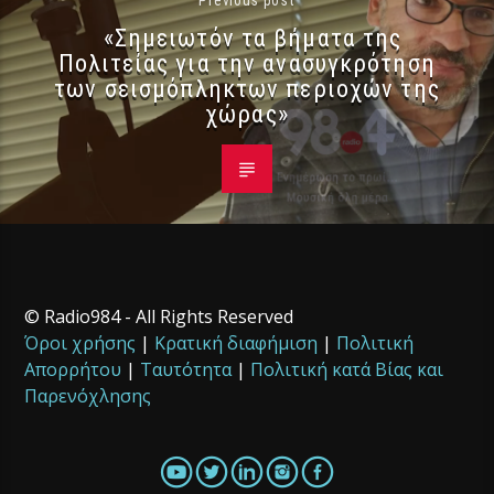
Previous post
«Σημειωτόν τα βήματα της
Πολιτείας για την ανασυγκρότηση
των σεισμόπληκτων περιοχών της
χώρας»
© Radio984 - All Rights Reserved
Όροι χρήσης
|
Κρατική διαφήμιση
|
Πολιτική
Απορρήτου
|
Ταυτότητα
|
Πολιτική κατά Βίας και
Παρενόχλησης