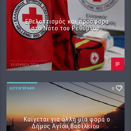
Εθελοντισμός και προσφορά
στο Νότο του Ρεθύμνου
Αγγέλα Δουλγεράκη
31 ΙΟΥΛΊΟΥ 2026
ΔΟΥΛΓΕΡΆΚΗ
0
Καίγεται για άλλη μία φορά ο
Δήμος Αγίου Βασιλείου