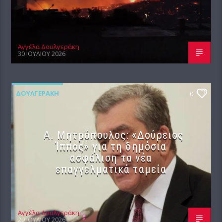
Αγγέλα Δουλγεράκη
30 ΙΟΥΛΊΟΥ 2026
ΔΟΥΛΓΕΡΆΚΗ
0
Α. Μητρόπουλος: «Δούρειος
Ίππος» για τη δημόσια
ασφάλιση τα νέα
επαγγελματικά ταμεία
Αγγέλα Δουλγεράκη
29 ΙΟΥΛΊΟΥ 2026