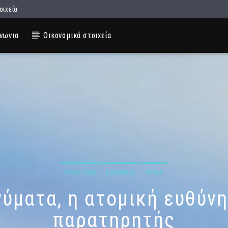
οιχεία
νωνια
Οικονομικά στοιχεία
ΠΟΛΙΤΙΚΉ
ΣΑΧΊΝΗΣ
ΥΓΕΊΑ
νύματα, η ατομική ευθύνη
παρατηρητής