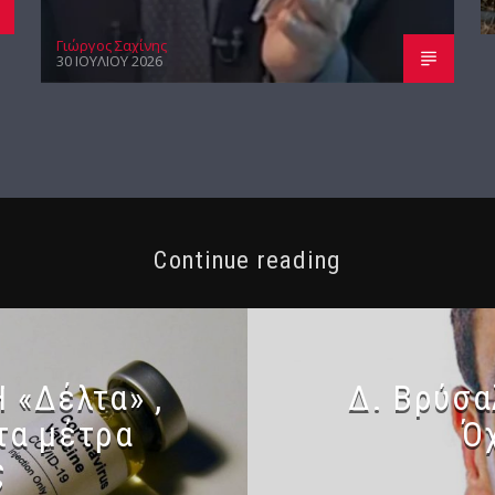
Γιώργος Σαχίνης
30 ΙΟΥΛΊΟΥ 2026
Continue reading
 «Δέλτα» ,
Δ. Βρύσα
 τα μέτρα
Ό
ς