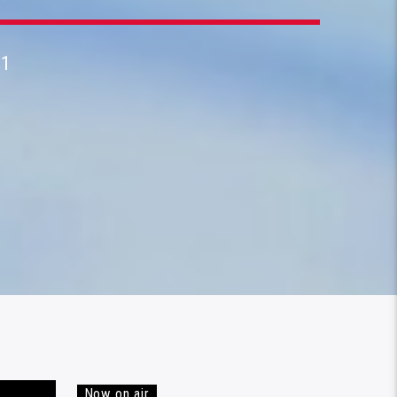
21
Now on air