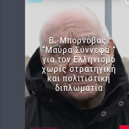
ΔΙΕΘΝΉ
1
B. Μπορνόβας :
“Μαύρα Σύννεφα ”
για τον Ελληνισμό
χωρίς στρατηγική
και πολιτιστική
διπλωματία
Γιώργος Σαχίνης