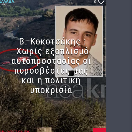
ΕΛΛΆΔΑ
0
Β. Κοκοτσάκης :
Χωρίς εξοπλισμό
αυτοπροστασίας οι
πυροσβέστες μας
και η πολιτική
υποκρισία
Γιώργος Σαχίνης