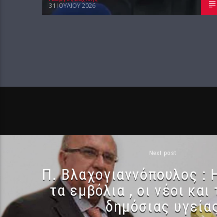
31 ΙΟΥΛΊΟΥ 2026
Next post
Π. Βλαχογιαννόπουλος : Η
τα εμβόλια , οι νέοι και
δημόσιας υγεία