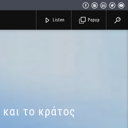
Listen
Popup
 και το κράτος