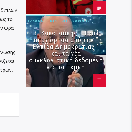
 διπλών
ως το
ΕΛΛΆΔΑ
ΠΟΛΙΤΙΚΉ
ΣΑΧΊΝΗΣ
ην ώρα
Β. Κοκοτσάκης : Γιατί
αποχώρησα από την ”
Ελπίδα Δημοκρατίας ”
άγνωσης
και τα νέα
συγκλονιστικά δεδομένα
νίζεται
για τα Τέμπη
έτρων,