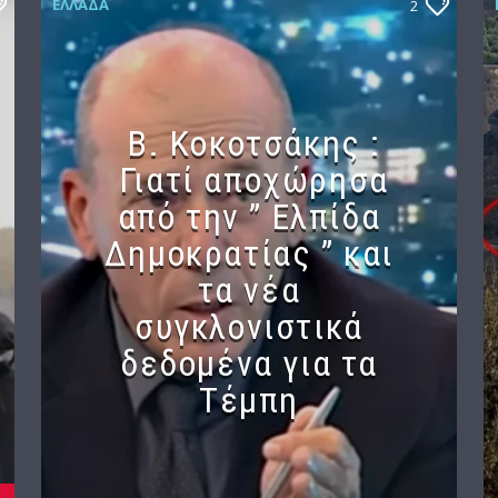
ΕΛΛΆΔΑ
2
Β. Κοκοτσάκης :
Γιατί αποχώρησα
από την ” Ελπίδα
Δημοκρατίας ” και
τα νέα
συγκλονιστικά
δεδομένα για τα
Τέμπη