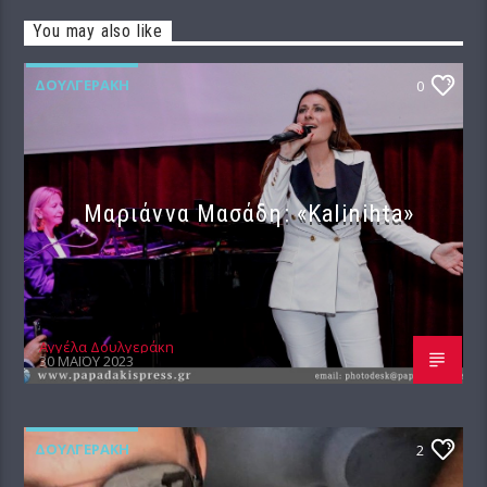
You may also like
ΔΟΥΛΓΕΡΆΚΗ
0
Μαριάννα Μασάδη: «Kalinihta»
Αγγέλα Δουλγεράκη
30 ΜΑΪ́ΟΥ 2023
ΔΟΥΛΓΕΡΆΚΗ
2