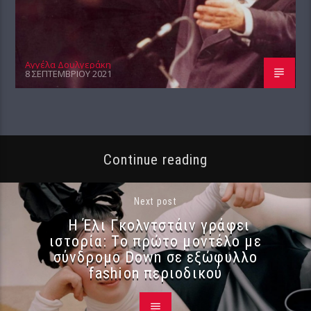
Αγγέλα Δουλγεράκη
8 ΣΕΠΤΕΜΒΡΊΟΥ 2021
Continue reading
Next post
Η Έλι Γκολντστάιν γράφει
ιστορία: Το πρώτο μοντέλο με
σύνδρομο Down σε εξώφυλλο
fashion περιοδικού