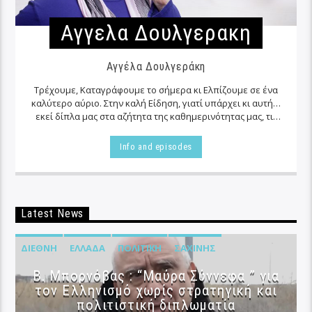
Αγγελα Δουλγερακη
Αγγέλα Δουλγεράκη
Τρέχουμε, Καταγράφουμε το σήμερα κι Ελπίζουμε σε ένα
καλύτερο αύριο. Στην καλή Είδηση, γιατί υπάρχει κι αυτή…
εκεί δίπλα μας στα αζήτητα της καθημερινότητας μας, τις
περισσότερες φορές…
Info and episodes
Latest News
ΔΙΕΘΝΉ
ΕΛΛΆΔΑ
ΠΟΛΙΤΙΚΉ
ΣΑΧΊΝΗΣ
B. Μπορνόβας : “Μαύρα Σύννεφα ” για
τον Ελληνισμό χωρίς στρατηγική και
πολιτιστική διπλωματία