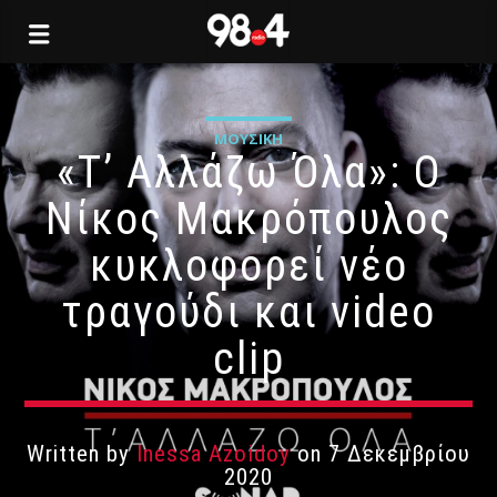
ΜΟΥΣΙΚΉ
«Τ’ Αλλάζω Όλα»: Ο
Νίκος Μακρόπουλος
κυκλοφορεί νέο
τραγούδι και video
clip
Written by
Inessa Azoidoy
on 7 Δεκεμβρίου
2020