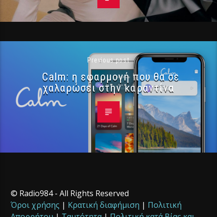
Previous post
Calm: η εφαρμογή που θα σε
χαλαρώσει στην καραντίνα
© Radio984 - All Rights Reserved
Όροι χρήσης
|
Κρατική διαφήμιση
|
Πολιτική
Απορρήτου
|
Ταυτότητα
|
Πολιτική κατά Βίας και