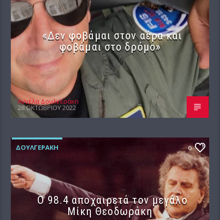
«Δεν φοβάμαι στον αέρα και
φοβάμαι στο δρόμο»
Αγγέλα Δουλγεράκη
28 ΟΚΤΩΒΡΊΟΥ 2022
ΔΟΥΛΓΕΡΆΚΗ
0
Ο 98.4 αποχαιρετά τον μεγάλο
Μίκη Θεοδωράκη