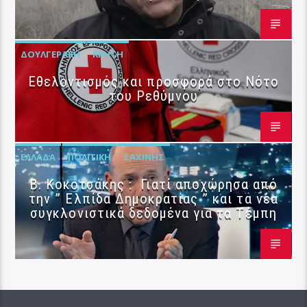
ΔΟΥΛΓΕΡΆΚΗ
ΚΡΉΤΗ
Εθελοντισμός και προσφορά στο Νότο
του Ρεθύμνου
ΕΛΛΆΔΑ
ΠΟΛΙΤΙΚΉ
ΣΑΧΊΝΗΣ
Β. Κοκοτσάκης : Γιατί αποχώρησα από
την ” Ελπίδα Δημοκρατίας ” και τα νέα
συγκλονιστικά δεδομένα για τα Τέμπη