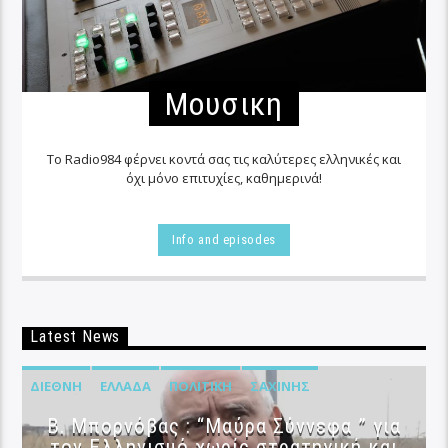
Μουσικη
Το Radio984 φέρνει κοντά σας τις καλύτερες ελληνικές και
όχι μόνο επιτυχίες, καθημερινά!
Info and episodes
Latest News
ΔΙΕΘΝΉ
ΕΛΛΆΔΑ
ΠΟΛΙΤΙΚΉ
ΣΑΧΊΝΗΣ
B. Μπορνόβας : “Μαύρα Σύννεφα ” για
τον Ελληνισμό χωρίς στρατηγική και