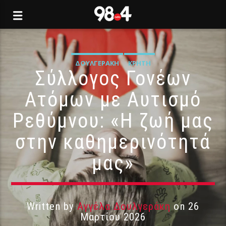
ΔΟΥΛΓΕΡΆΚΗ
ΚΡΉΤΗ
Σύλλογος Γονέων
Ατόμων με Αυτισμό
Ρεθύμνου: «Η ζωή μας
στην καθημερινότητά
μας»
Written by
Αγγέλα Δουλγεράκη
on 26
Μαρτίου 2026