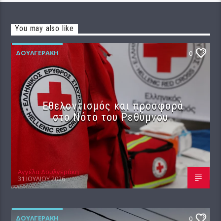
You may also like
ΔΟΥΛΓΕΡΆΚΗ
0
Εθελοντισμός και προσφορά
στο Νότο του Ρεθύμνου
Αγγέλα Δουλγεράκη
31 ΙΟΥΛΊΟΥ 2026
ΔΟΥΛΓΕΡΆΚΗ
0