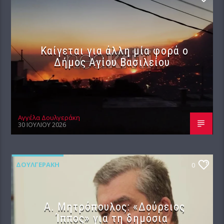
Καίγεται για άλλη μία φορά ο
Δήμος Αγίου Βασιλείου
Αγγέλα Δουλγεράκη
30 ΙΟΥΛΊΟΥ 2026
ΔΟΥΛΓΕΡΆΚΗ
0
Α. Μητρόπουλος: «Δούρειος
Ίππος» για τη δημόσια