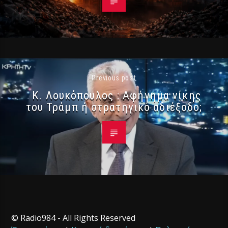
Previous post
Κ. Λουκόπουλος : Αφήγημα νίκης
του Τράμπ ή στρατηγικό αδιέξοδο;
© Radio984 - All Rights Reserved