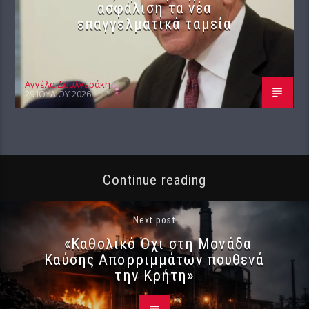
ασφάλιση τα νέα
επαγγελματικά ταμεία
Αγγέλα Δουλγεράκη
29 ΙΟΥΛΊΟΥ 2026
Continue reading
Next post
«Καθολικό Όχι στη Μονάδα
Καύσης Απορριμμάτων πουθενά
την Κρήτη»