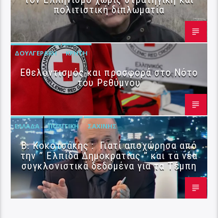
πολιτιστική διπλωματία
ΔΟΥΛΓΕΡΆΚΗ
ΚΡΉΤΗ
Εθελοντισμός και προσφορά στο Νότο
του Ρεθύμνου
ΕΛΛΆΔΑ
ΠΟΛΙΤΙΚΉ
ΣΑΧΊΝΗΣ
Β. Κοκοτσάκης : Γιατί αποχώρησα από
την ” Ελπίδα Δημοκρατίας ” και τα νέα
συγκλονιστικά δεδομένα για τα Τέμπη