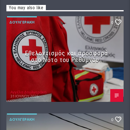
You may also like
ΔΟΥΛΓΕΡΆΚΗ
0
Εθελοντισμός και προσφορά
στο Νότο του Ρεθύμνου
Αγγέλα Δουλγεράκη
31 ΙΟΥΛΊΟΥ 2026
ΔΟΥΛΓΕΡΆΚΗ
0