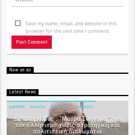
Save my name, email, and website in this
browser for the next time I comment.
Now on air
Latest News
ΔΙΕΘΝΉ
ΕΛΛΆΔΑ
ΠΟΛΙΤΙΚΉ
ΣΑΧΊΝΗΣ
B. Μπορνόβας : “Μαύρα Σύννεφα ” για
τον Ελληνισμό χωρίς στρατηγική και
πολιτιστική διπλωματία