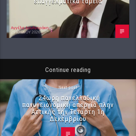
επαγγελματικά ταμεία
Αγγέλα Δουλγεράκη
29 ΙΟΥΛΊΟΥ 2026
Continue reading
Next post
24ωρη πανελλαδική
πανυγειονομική απεργία πλην
Αττικής την Τετάρτη 1η
Δεκεμβρίου