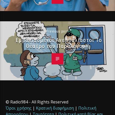
Previous post
Εμβολιασμένοι Ανεμβολίαστοι Το
Θέατρο του Παραλόγου!!
© Radio984 - All Rights Reserved
Όροι χρήσης
|
Κρατική διαφήμιση
|
Πολιτική
Απορρήτου
|
Ταυτότητα
|
Πολιτική κατά Βίας και