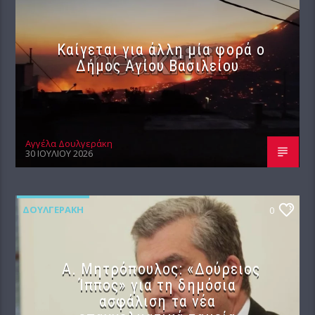
Καίγεται για άλλη μία φορά ο
Δήμος Αγίου Βασιλείου
Αγγέλα Δουλγεράκη
30 ΙΟΥΛΊΟΥ 2026
ΔΟΥΛΓΕΡΆΚΗ
0
Α. Μητρόπουλος: «Δούρειος
Ίππος» για τη δημόσια
ασφάλιση τα νέα