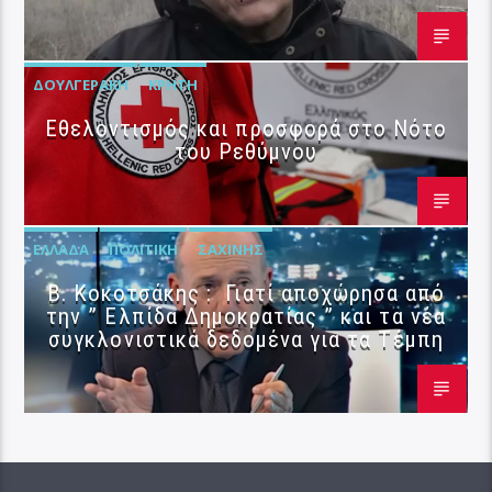
ΔΟΥΛΓΕΡΆΚΗ
ΚΡΉΤΗ
Εθελοντισμός και προσφορά στο Νότο
του Ρεθύμνου
ΕΛΛΆΔΑ
ΠΟΛΙΤΙΚΉ
ΣΑΧΊΝΗΣ
Β. Κοκοτσάκης : Γιατί αποχώρησα από
την ” Ελπίδα Δημοκρατίας ” και τα νέα
συγκλονιστικά δεδομένα για τα Τέμπη