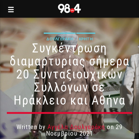
ΔΟΥΛΓΕΡΆΚΗ
ΚΡΉΤΗ
Συγκέντρωση
διαμαρτυρίας σήμερα
20 Συνταξιουχικών
Συλλόγων σε
Ηράκλειο και Αθήνα
Written by
Αγγέλα Δουλγεράκη
on 29
Νοεμβρίου 2021