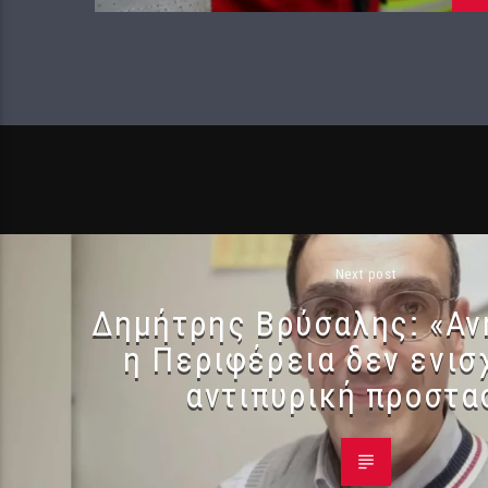
Next post
Δημήτρης Βρύσαλης: «Α
η Περιφέρεια δεν ενισ
αντιπυρική προστα