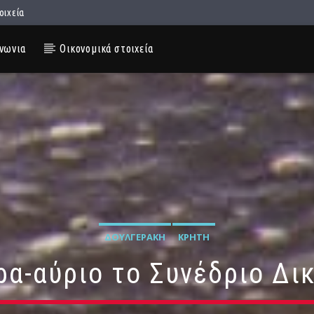
οιχεία
νωνια
Οικονομικά στοιχεία
ΔΟΥΛΓΕΡΆΚΗ
ΚΡΉΤΗ
α-αύριο το Συνέδριο Δι