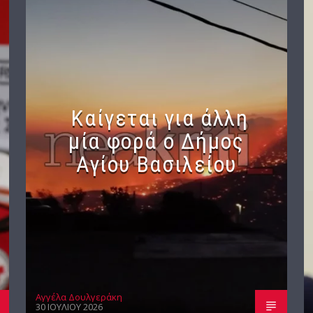
Καίγεται για άλλη
μία φορά ο Δήμος
Αγίου Βασιλείου
Αγγέλα Δουλγεράκη
30 ΙΟΥΛΊΟΥ 2026