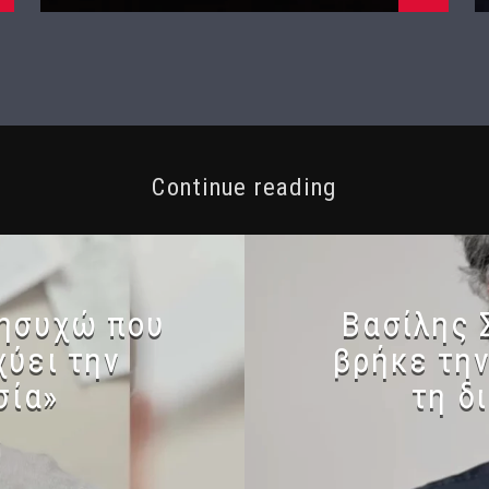
Continue reading
νησυχώ που
Βασίλης 
χύει την
βρήκε την
σία»
τη δ