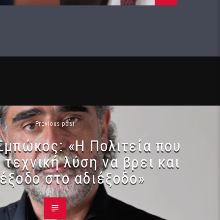
Previous post
Σμπώκος: «Η Πολιτεία που
 τεχνική λύση να βρει και
ιέξοδο στο αδιέξοδο»