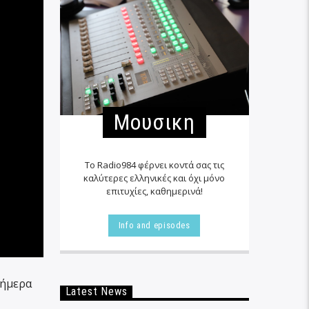
Μουσικη
Το Radio984 φέρνει κοντά σας τις
καλύτερες ελληνικές και όχι μόνο
επιτυχίες, καθημερινά!
Info and episodes
σήμερα
Latest News