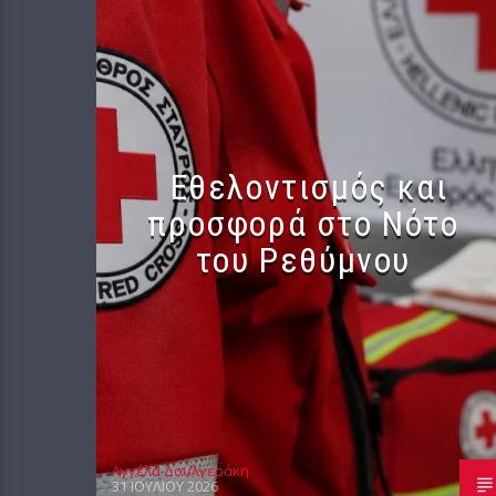
Εθελοντισμός και
προσφορά στο Νότο
του Ρεθύμνου
Αγγέλα Δουλγεράκη
31 ΙΟΥΛΊΟΥ 2026