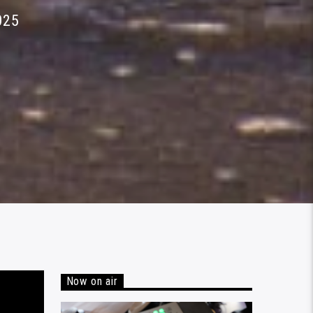
025
Now on air