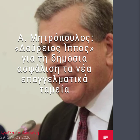
Α. Μητρόπουλος:
«Δούρειος Ίππος»
για τη δημόσια
ασφάλιση τα νέα
επαγγελματικά
ταμεία
Αγγέλα Δουλγεράκη
29 ΙΟΥΛΊΟΥ 2026