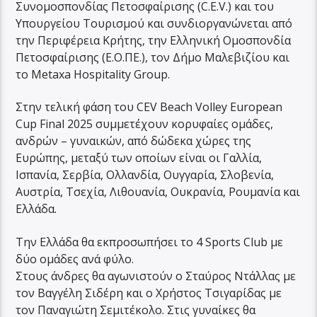
Συνομοσπονδίας Πετοσφαίρισης (C.E.V.) και του
Υπουργείου Τουρισμού και συνδιοργανώνεται από
την Περιφέρεια Κρήτης, την Ελληνική Ομοσπονδία
Πετοσφαίρισης (Ε.Ο.ΠΕ.), τον Δήμο Μαλεβιζίου και
το Metaxa Hospitality Group.
Στην τελική φάση του CEV Beach Volley European
Cup Final 2025 συμμετέχουν κορυφαίες ομάδες,
ανδρών – γυναικών, από δώδεκα χώρες της
Ευρώπης, μεταξύ των οποίων είναι οι Γαλλία,
Ισπανία, Σερβία, Ολλανδία, Ουγγαρία, Σλοβενία,
Αυστρία, Τσεχία, Λιθουανία, Ουκρανία, Ρουμανία και
Ελλάδα.
Την Ελλάδα θα εκπροσωπήσει το 4 Sports Club με
δύο ομάδες ανά φύλο.
Στους άνδρες θα αγωνιστούν ο Σταύρος Ντάλλας με
τον Βαγγέλη Σιδέρη και ο Χρήστος Τσιγαρίδας με
τον Παναγιώτη Σεμιτέκολο. Στις γυναίκες θα