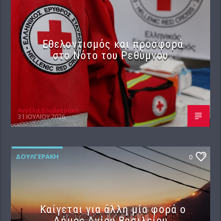
Εθελοντισμός και προσφορά
στο Νότο του Ρεθύμνου
Αγγέλα Δουλγεράκη
31 ΙΟΥΛΊΟΥ 2026
ΔΟΥΛΓΕΡΆΚΗ
0
Καίγεται για άλλη μία φορά ο
Δήμος Αγίου Βασιλείου