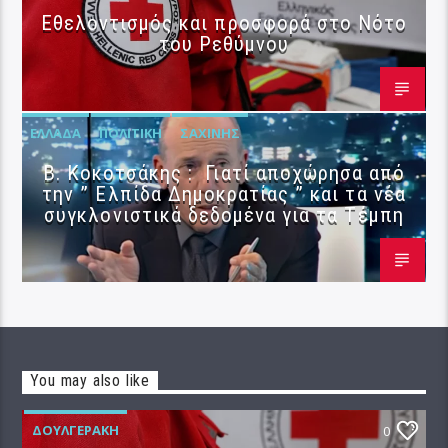
Εθελοντισμός και προσφορά στο Νότο
του Ρεθύμνου
ΕΛΛΆΔΑ
ΠΟΛΙΤΙΚΉ
ΣΑΧΊΝΗΣ
Β. Κοκοτσάκης : Γιατί αποχώρησα από
την ” Ελπίδα Δημοκρατίας ” και τα νέα
συγκλονιστικά δεδομένα για τα Τέμπη
You may also like
ΔΟΥΛΓΕΡΆΚΗ
0