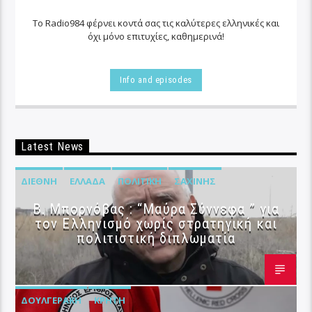
Το Radio984 φέρνει κοντά σας τις καλύτερες ελληνικές και
όχι μόνο επιτυχίες, καθημερινά!
Info and episodes
Latest News
ΔΙΕΘΝΉ
ΕΛΛΆΔΑ
ΠΟΛΙΤΙΚΉ
ΣΑΧΊΝΗΣ
B. Μπορνόβας : “Μαύρα Σύννεφα ” για
τον Ελληνισμό χωρίς στρατηγική και
πολιτιστική διπλωματία
ΔΟΥΛΓΕΡΆΚΗ
ΚΡΉΤΗ