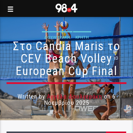
ΔΟΥΛΓΕΡΆΚΗ
ΚΡΉΤΗ
Στο Candia Maris το
CEV Beach Volley
European Cup Final
Written by
Αγγέλα Δουλγεράκη
on 6
Νοεμβρίου 2025