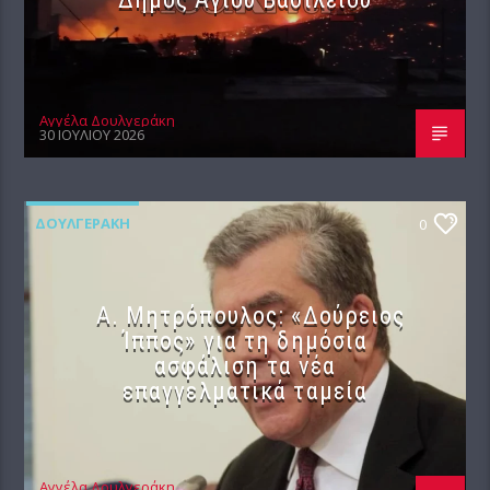
Αγγέλα Δουλγεράκη
30 ΙΟΥΛΊΟΥ 2026
ΔΟΥΛΓΕΡΆΚΗ
0
Α. Μητρόπουλος: «Δούρειος
Ίππος» για τη δημόσια
ασφάλιση τα νέα
επαγγελματικά ταμεία
Αγγέλα Δουλγεράκη