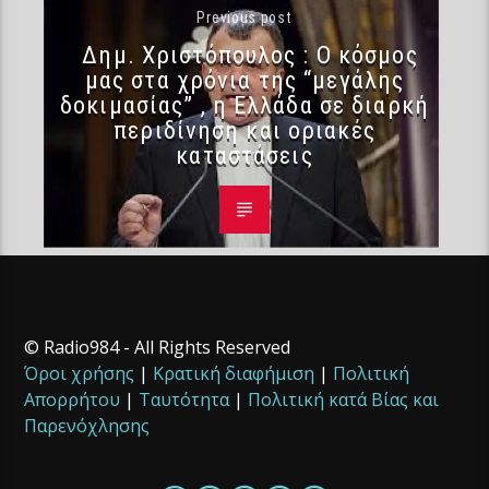
Previous post
Δημ. Χριστόπουλος : Ο κόσμος
μας στα χρόνια της “μεγάλης
δοκιμασίας” , η Ελλάδα σε διαρκή
περιδίνηση και οριακές
καταστάσεις
© Radio984 - All Rights Reserved
Όροι χρήσης
|
Κρατική διαφήμιση
|
Πολιτική
Απορρήτου
|
Ταυτότητα
|
Πολιτική κατά Βίας και
Παρενόχλησης