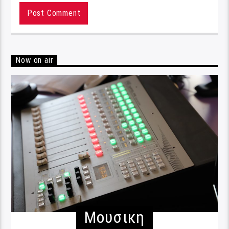
Now on air
Μουσικη