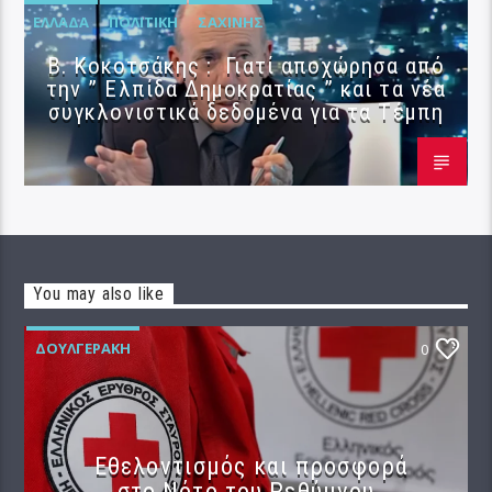
ΕΛΛΆΔΑ
ΠΟΛΙΤΙΚΉ
ΣΑΧΊΝΗΣ
Β. Κοκοτσάκης : Γιατί αποχώρησα από
την ” Ελπίδα Δημοκρατίας ” και τα νέα
συγκλονιστικά δεδομένα για τα Τέμπη
You may also like
ΔΟΥΛΓΕΡΆΚΗ
0
Εθελοντισμός και προσφορά
στο Νότο του Ρεθύμνου