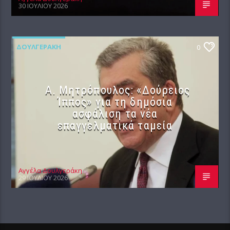
30 ΙΟΥΛΊΟΥ 2026
ΔΟΥΛΓΕΡΆΚΗ
0
Α. Μητρόπουλος: «Δούρειος
Ίππος» για τη δημόσια
ασφάλιση τα νέα
επαγγελματικά ταμεία
Αγγέλα Δουλγεράκη
29 ΙΟΥΛΊΟΥ 2026