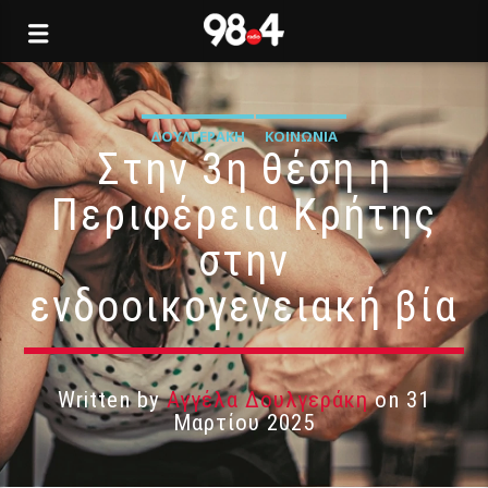
ΔΟΥΛΓΕΡΆΚΗ
ΚΟΙΝΩΝΊΑ
Στην 3η θέση η
Περιφέρεια Κρήτης
στην
ενδοοικογενειακή βία
Written by
Αγγέλα Δουλγεράκη
on 31
Μαρτίου 2025