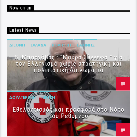
Now on air
Latest News
ΔΙΕΘΝΉ
ΕΛΛΆΔΑ
ΠΟΛΙΤΙΚΉ
ΣΑΧΊΝΗΣ
B. Μπορνόβας : “Μαύρα Σύννεφα ” για
τον Ελληνισμό χωρίς στρατηγική και
πολιτιστική διπλωματία
ΔΟΥΛΓΕΡΆΚΗ
ΚΡΉΤΗ
Εθελοντισμός και προσφορά στο Νότο
του Ρεθύμνου