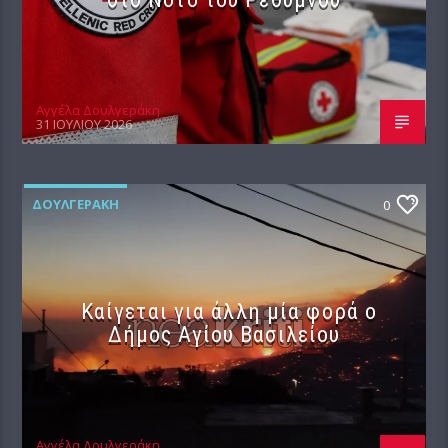
Αγγέλα Δουλγεράκη
31 ΙΟΥΛΊΟΥ 2026
ΔΟΥΛΓΕΡΆΚΗ
0
Καίγεται για άλλη μία φορά ο
Δήμος Αγίου Βασιλείου
Αγγέλα Δουλγεράκη