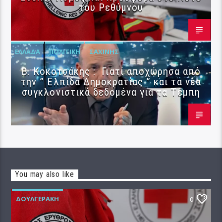
του Ρεθύμνου
ΕΛΛΆΔΑ
ΠΟΛΙΤΙΚΉ
ΣΑΧΊΝΗΣ
Β. Κοκοτσάκης : Γιατί αποχώρησα από
την ” Ελπίδα Δημοκρατίας ” και τα νέα
συγκλονιστικά δεδομένα για τα Τέμπη
You may also like
ΔΟΥΛΓΕΡΆΚΗ
0