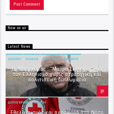
Now on air
Latest News
ΔΙΕΘΝΉ
ΕΛΛΆΔΑ
ΠΟΛΙΤΙΚΉ
ΣΑΧΊΝΗΣ
B. Μπορνόβας : “Μαύρα Σύννεφα ” για
τον Ελληνισμό χωρίς στρατηγική και
πολιτιστική διπλωματία
ΔΟΥΛΓΕΡΆΚΗ
ΚΡΉΤΗ
Εθελοντισμός και προσφορά στο Νότο