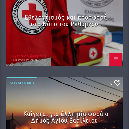
Εθελοντισμός και προσφορά
στο Νότο του Ρεθύμνου
Αγγέλα Δουλγεράκη
31 ΙΟΥΛΊΟΥ 2026
ΔΟΥΛΓΕΡΆΚΗ
0
Καίγεται για άλλη μία φορά ο
Δήμος Αγίου Βασιλείου