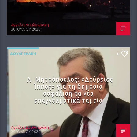
Αγγέλα Δουλγεράκη
30 ΙΟΥΛΊΟΥ 2026
ΔΟΥΛΓΕΡΆΚΗ
0
Α. Μητρόπουλος: «Δούρειος
Ίππος» για τη δημόσια
ασφάλιση τα νέα
επαγγελματικά ταμεία
Αγγέλα Δουλγεράκη
29 ΙΟΥΛΊΟΥ 2026