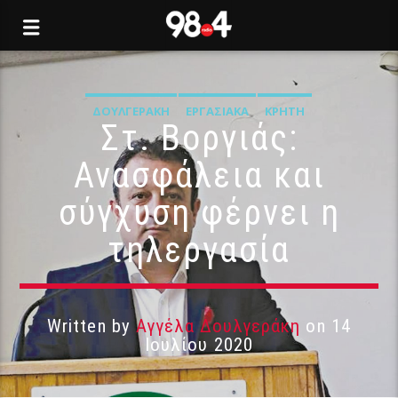
ΔΟΥΛΓΕΡΆΚΗ
ΕΡΓΑΣΙΑΚΆ
ΚΡΉΤΗ
Στ. Βοργιάς:
Ανασφάλεια και
σύγχυση φέρνει η
τηλεργασία
Written by
Αγγέλα Δουλγεράκη
on 14
Ιουλίου 2020