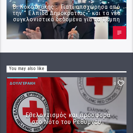
Β. Κοκοτσάκης : Γιατί αποχώρησα από
την ” Ελπίδα Δημοκρατίας ” και τα νέα
συγκλονιστικά δεδομένα για τα Τέμπη
You may also like
ΔΟΥΛΓΕΡΆΚΗ
0
Εθελοντισμός και προσφορά
στο Νότο του Ρεθύμνου