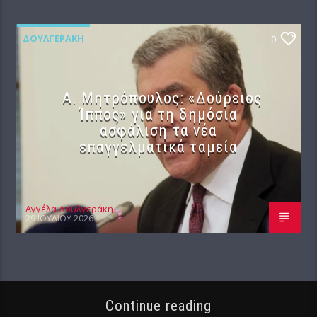
ΔΟΥΛΓΕΡΆΚΗ
0
Α. Μητρόπουλος: «Δούρειος
Ίππος» για τη δημόσια
ασφάλιση τα νέα
επαγγελματικά ταμεία
Αγγέλα Δουλγεράκη
29 ΙΟΥΛΊΟΥ 2026
Continue reading