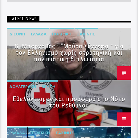
Latest News
ΔΙΕΘΝΉ
ΕΛΛΆΔΑ
ΠΟΛΙΤΙΚΉ
ΣΑΧΊΝΗΣ
B. Μπορνόβας : “Μαύρα Σύννεφα ” για
τον Ελληνισμό χωρίς στρατηγική και
πολιτιστική διπλωματία
ΔΟΥΛΓΕΡΆΚΗ
ΚΡΉΤΗ
Εθελοντισμός και προσφορά στο Νότο
του Ρεθύμνου
ΕΛΛΆΔΑ
ΠΟΛΙΤΙΚΉ
ΣΑΧΊΝΗΣ