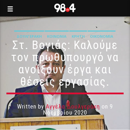
ΔΟΥΛΓΕΡΆΚΗ
ΚΟΙΝΩΝΊΑ
ΚΡΉΤΗ
ΟΙΚΟΝΟΜΊΑ
Στ. Βογιάς: Καλούμε
τον πρωθυπουργό να
ανοίξουν έργα και
θέσεις εργασίας.
Written by
Αγγέλα Δουλγεράκη
on 9
Νοεμβρίου 2020