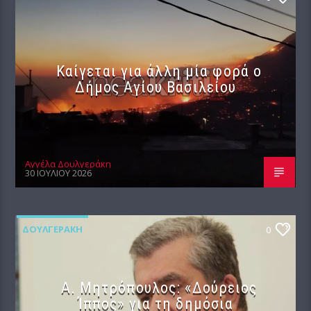
Καίγεται για άλλη μία φορά ο
Δήμος Αγίου Βασιλείου
Αγγέλα Δουλγεράκη
30 ΙΟΥΛΊΟΥ 2026
ΔΟΥΛΓΕΡΆΚΗ
0
Α. Μητρόπουλος: «Δούρειος
Ίππος» για τη δημόσια