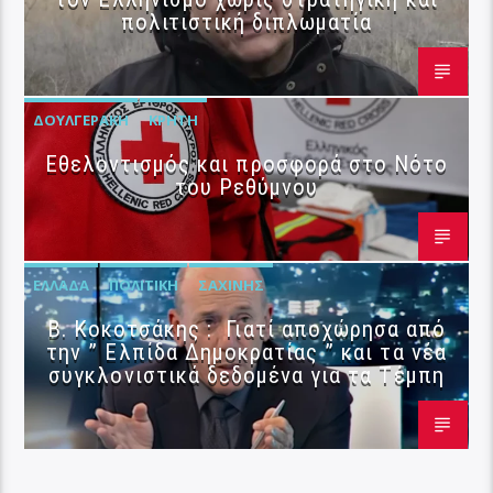
πολιτιστική διπλωματία
ΔΟΥΛΓΕΡΆΚΗ
ΚΡΉΤΗ
Εθελοντισμός και προσφορά στο Νότο
του Ρεθύμνου
ΕΛΛΆΔΑ
ΠΟΛΙΤΙΚΉ
ΣΑΧΊΝΗΣ
Β. Κοκοτσάκης : Γιατί αποχώρησα από
την ” Ελπίδα Δημοκρατίας ” και τα νέα
συγκλονιστικά δεδομένα για τα Τέμπη