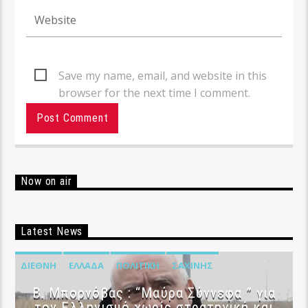
Save my name, email, and website in this
browser for the next time I comment.
Now on air
Latest News
ΔΙΕΘΝΉ
ΕΛΛΆΔΑ
ΠΟΛΙΤΙΚΉ
ΣΑΧΊΝΗΣ
B. Μπορνόβας : “Μαύρα Σύννεφα ” για
τον Ελληνισμό χωρίς στρατηγική και