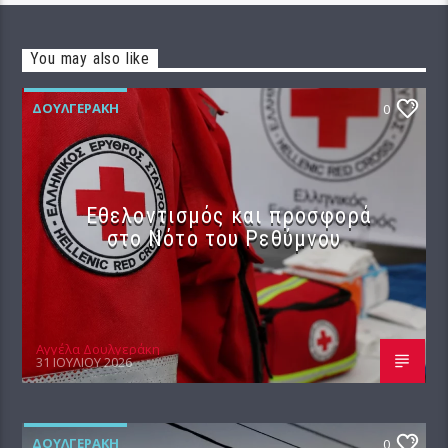
You may also like
ΔΟΥΛΓΕΡΆΚΗ
0
Εθελοντισμός και προσφορά
στο Νότο του Ρεθύμνου
Αγγέλα Δουλγεράκη
31 ΙΟΥΛΊΟΥ 2026
ΔΟΥΛΓΕΡΆΚΗ
0