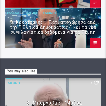
ΕΛΛΆΔΑ
ΠΟΛΙΤΙΚΉ
ΣΑΧΊΝΗΣ
Β. Κοκοτσάκης : Γιατί αποχώρησα από
την ” Ελπίδα Δημοκρατίας ” και τα νέα
συγκλονιστικά δεδομένα για τα Τέμπη
You may also like
ΔΙΕΘΝΉ
1
B. Μπορνόβας : “Μαύρα