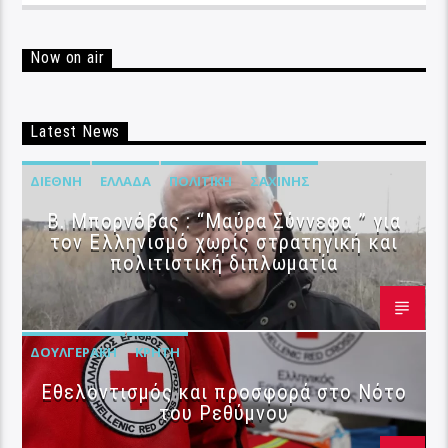
Now on air
Latest News
ΔΙΕΘΝΉ
ΕΛΛΆΔΑ
ΠΟΛΙΤΙΚΉ
ΣΑΧΊΝΗΣ
B. Μπορνόβας : “Μαύρα Σύννεφα ” για
τον Ελληνισμό χωρίς στρατηγική και
πολιτιστική διπλωματία
ΔΟΥΛΓΕΡΆΚΗ
ΚΡΉΤΗ
Εθελοντισμός και προσφορά στο Νότο
του Ρεθύμνου