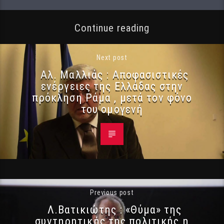
Continue reading
Next post
Αλ. Μαλλιάς : Αποφασιστικές
ενέργειες της Ελλάδας στην
πρόκληση Ράμα , μετά τον φόνο
του ομογενή
Previous post
Λ.Βατικιώτης : «Θύμα» της
συντηρητικής της πολιτικής η