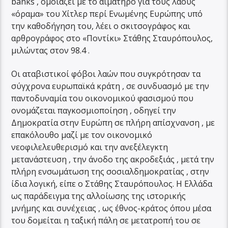
banks , ομοιάζει με το αιματηρό για τους λαούς
«όραμα» του Χίτλερ περί Ενωμένης Ευρώπης υπό
την καθοδήγηση του, λέει ο σκιτσογράφος και
αρθρογράφος στο «Ποντίκι» Στάθης Σταυρόπουλος,
μιλώντας στον 98.4 .
Οι αταβιστικοί φόβοι λαών που συγκρότησαν τα
σύγχρονα ευρωπαϊκά κράτη , σε συνδυασμό με την
παντοδυναμία του οικονομικού φασισμού που
ονομάζεται παγκοσμιοποίηση , οδηγεί την
Δημοκρατία στην Ευρώπη σε πλήρη απίσχνανση , με
επακόλουθο μαζί με τον οικονομικό
νεοφιλελευθερισμό και την ανεξέλεγκτη
μετανάστευση , την άνοδο της ακροδεξιάς , μετά την
πλήρη ενσωμάτωση της σοσιαλδημοκρατίας , στην
ίδια λογική, είπε ο Στάθης Σταυρόπουλος. Η Ελλάδα
ως παράδειγμα της αλλοίωσης της ιστορικής
μνήμης και συνέχειας , ως έθνος-κράτος όπου μέσα
του δομείται η ταξική πάλη σε μετατροπή του σε