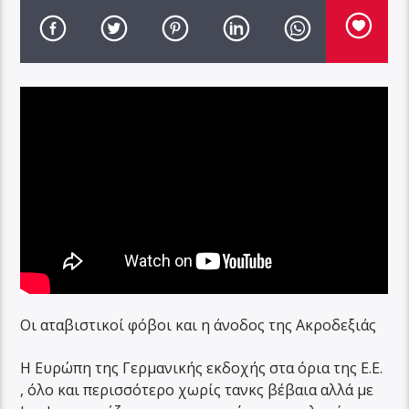
Οι αταβιστικοί φόβοι και η άνοδος της Ακροδεξιάς
Η Ευρώπη της Γερμανικής εκδοχής στα όρια της Ε.Ε.
, όλο και περισσότερο χωρίς τανκς βέβαια αλλά με