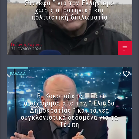
Σύννεφα ” για τον Ελληνισμό
χωρίς στρατηγική και
πολιτιστική διπλωματία
Γιώργος Σαχίνης
31 ΙΟΥΛΊΟΥ 2026
ΕΛΛΆΔΑ
2
Β. Κοκοτσάκης : Γιατί
αποχώρησα από την ” Ελπίδα
Δημοκρατίας ” και τα νέα
συγκλονιστικά δεδομένα για τα
Τέμπη