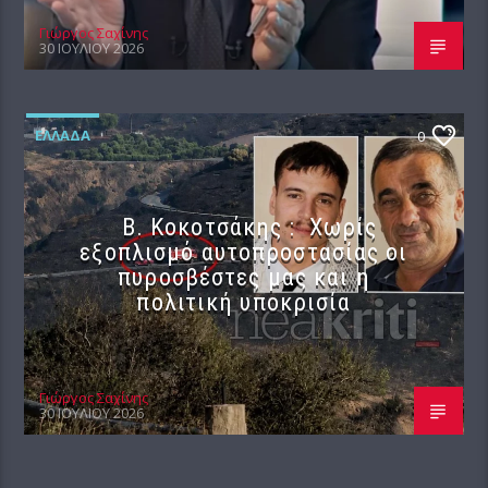
Γιώργος Σαχίνης
30 ΙΟΥΛΊΟΥ 2026
ΕΛΛΆΔΑ
0
Β. Κοκοτσάκης : Χωρίς
εξοπλισμό αυτοπροστασίας οι
πυροσβέστες μας και η
πολιτική υποκρισία
Γιώργος Σαχίνης
30 ΙΟΥΛΊΟΥ 2026