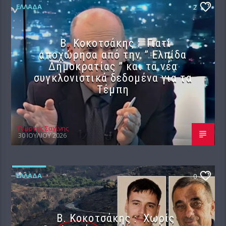
ΕΛΛΆΔΑ
2
Β. Κοκοτσάκης : Γιατί
αποχώρησα από την ” Ελπίδα
Δημοκρατίας ” και τα νέα
συγκλονιστικά δεδομένα για τα
Τέμπη
Γιώργος Σαχίνης
30 ΙΟΥΛΊΟΥ 2026
ΕΛΛΆΔΑ
0
Β. Κοκοτσάκης : Χωρίς