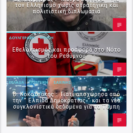
τον Ελληνισμό χωρίς στρατηγική και
πολιτιστική διπλωματία
ΔΟΥΛΓΕΡΆΚΗ
ΚΡΉΤΗ
Εθελοντισμός και προσφορά στο Νότο
του Ρεθύμνου
ΕΛΛΆΔΑ
ΠΟΛΙΤΙΚΉ
ΣΑΧΊΝΗΣ
Β. Κοκοτσάκης : Γιατί αποχώρησα από
την ” Ελπίδα Δημοκρατίας ” και τα νέα
συγκλονιστικά δεδομένα για τα Τέμπη