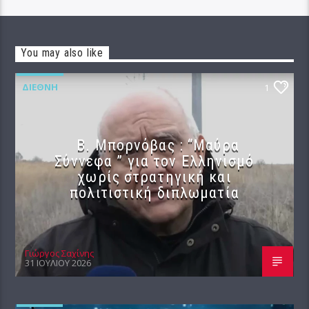
You may also like
ΔΙΕΘΝΉ
1
B. Μπορνόβας : “Μαύρα
Σύννεφα ” για τον Ελληνισμό
χωρίς στρατηγική και
πολιτιστική διπλωματία
Γιώργος Σαχίνης
31 ΙΟΥΛΊΟΥ 2026