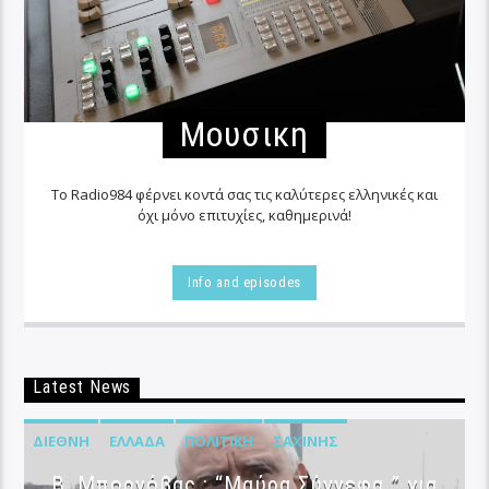
Μουσικη
Το Radio984 φέρνει κοντά σας τις καλύτερες ελληνικές και
όχι μόνο επιτυχίες, καθημερινά!
Info and episodes
Latest News
ΔΙΕΘΝΉ
ΕΛΛΆΔΑ
ΠΟΛΙΤΙΚΉ
ΣΑΧΊΝΗΣ
B. Μπορνόβας : “Μαύρα Σύννεφα ” για