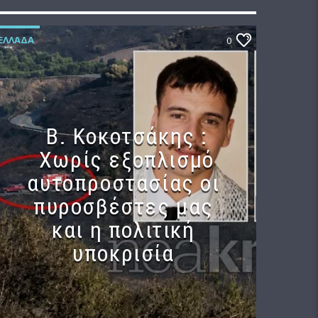
ΕΛΛΆΔΑ
0
Β. Κοκοτσάκης :
Χωρίς εξοπλισμό
αυτοπροστασίας οι
πυροσβέστες μας
και η πολιτική
υποκρισία