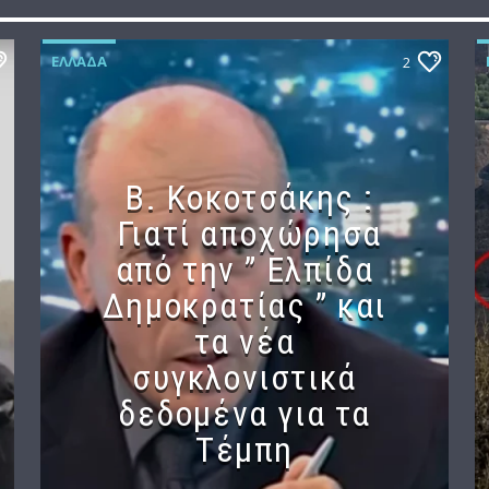
ΕΛΛΆΔΑ
2
Β. Κοκοτσάκης :
Γιατί αποχώρησα
από την ” Ελπίδα
Δημοκρατίας ” και
τα νέα
συγκλονιστικά
δεδομένα για τα
Τέμπη