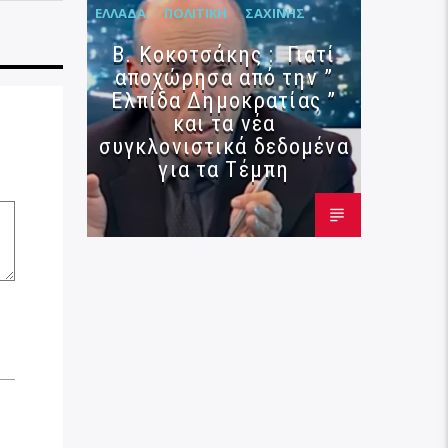
ΕΛΛΆΔΑ
ΠΟΛΙΤΙΚΉ
ΣΑΧΊΝΗΣ
Β. Κοκοτσάκης : Γιατί
αποχώρησα από την ”
Ελπίδα Δημοκρατίας ”
και τα νέα
συγκλονιστικά δεδομένα
για τα Τέμπη