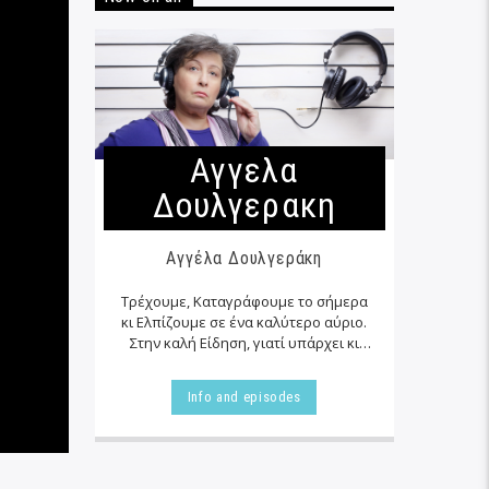
Αγγελα
Δουλγερακη
Αγγέλα Δουλγεράκη
Τρέχουμε, Καταγράφουμε το σήμερα
κι Ελπίζουμε σε ένα καλύτερο αύριο.
Στην καλή Είδηση, γιατί υπάρχει κι
αυτή… εκεί δίπλα μας στα αζήτητα της
καθημερινότητας μας, τις
Info and episodes
περισσότερες φορές…