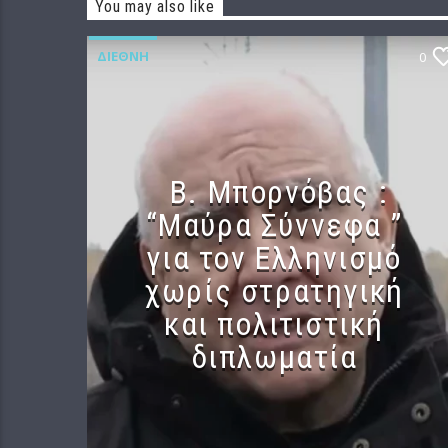
You may also like
ΔΙΕΘΝΉ
0
B. Μπορνόβας :
“Μαύρα Σύννεφα ”
για τον Ελληνισμό
χωρίς στρατηγική
και πολιτιστική
διπλωματία