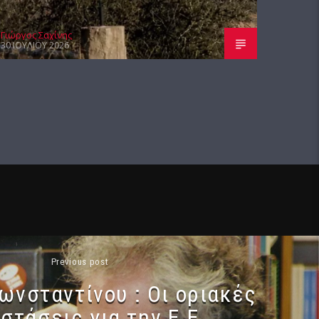
Γιώργος Σαχίνης
30 ΙΟΥΛΊΟΥ 2026
Previous post
νσταντίνου : Οι οριακές
στάσεις για την Ε.Ε.