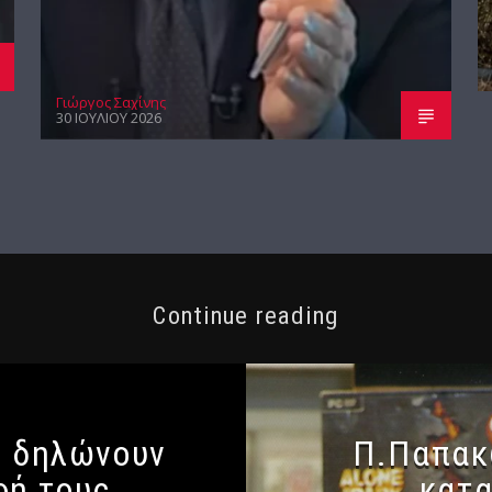
Γιώργος Σαχίνης
30 ΙΟΥΛΊΟΥ 2026
Continue reading
0 δηλώνουν
Π.Παπακω
φή τους
κατα