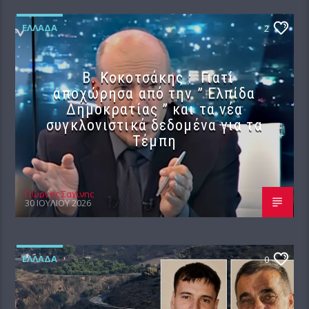
ΕΛΛΆΔΑ
2
Β. Κοκοτσάκης : Γιατί
αποχώρησα από την ” Ελπίδα
Δημοκρατίας ” και τα νέα
συγκλονιστικά δεδομένα για τα
Τέμπη
Γιώργος Σαχίνης
30 ΙΟΥΛΊΟΥ 2026
ΕΛΛΆΔΑ
0