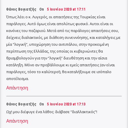
Θάνος Βογιατζής On
5 Ιουνίου 2020 at 17:11
Όπως λέει ο κ. Λυγερός, οι απαιτήσεις της Τουρκίας είναι
παράλογες. Αυτό όμως είναι απολύτως φυσικό. Αυτοι είναι οι
κανόνες του παζαριού. Μετά από τις παράλογες απαιτήσεις σου,
δείχνεις διαλακτικός, με διάθεση συνεννόησης, και καταλήγεις με
μία “λογική”, υποχώρηση του αντιπάλου, στην προκειμένη
περίπτωση της Ελλάδας, της οποίας οι κυβερνώντες θα
θριαμβολογούν για την “λογική” διευθέτηση και την αίσια
κατάληξη. Μόνο αν προβάλλουμε κι εμείς απαιτήσεις (αν είναι
παράλογες, τόσο το καλύτερο!), θα καταλήξουμε σε ισόπαλο
αποτέλεσμα.
Απάντηση
Θάνος Βογιατζής On
5 Ιουνίου 2020 at 17:13
Ωχ! μου διέφυγε ένα λάθος: διάβασε “διαλλακτικός”!
Απάντηση