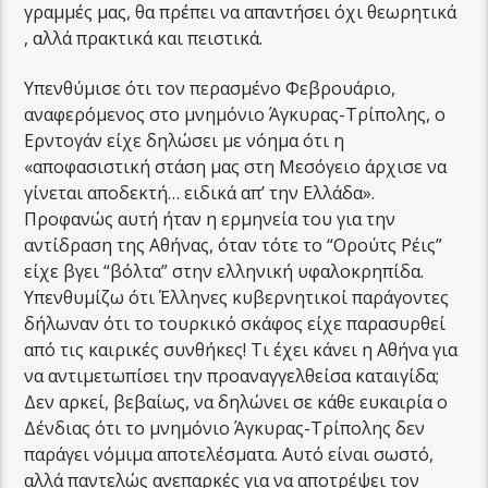
γραμμές μας, θα πρέπει να απαντήσει όχι θεωρητικά
, αλλά πρακτικά και πειστικά.
Υπενθύμισε ότι τον περασμένο Φεβρουάριο,
αναφερόμενος στο μνημόνιο Άγκυρας-Τρίπολης, ο
Ερντογάν είχε δηλώσει με νόημα ότι η
«αποφασιστική στάση μας στη Μεσόγειο άρχισε να
γίνεται αποδεκτή… ειδικά απ’ την Ελλάδα».
Προφανώς αυτή ήταν η ερμηνεία του για την
αντίδραση της Αθήνας, όταν τότε το “Ορούτς Ρέις”
είχε βγει “βόλτα” στην ελληνική υφαλοκρηπίδα.
Υπενθυμίζω ότι Έλληνες κυβερνητικοί παράγοντες
δήλωναν ότι το τουρκικό σκάφος είχε παρασυρθεί
από τις καιρικές συνθήκες! Τι έχει κάνει η Αθήνα για
να αντιμετωπίσει την προαναγγελθείσα καταιγίδα;
Δεν αρκεί, βεβαίως, να δηλώνει σε κάθε ευκαιρία ο
Δένδιας ότι το μνημόνιο Άγκυρας-Τρίπολης δεν
παράγει νόμιμα αποτελέσματα. Αυτό είναι σωστό,
αλλά παντελώς ανεπαρκές για να αποτρέψει τον