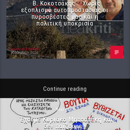
Β. Κοκοτσάκης : Χωρίς
εξοπλισμό αυτοπροστασίας οι
πυροσβέστες μας και η
πολιτική υποκρισία
Γιώργος Σαχίνης
30 ΙΟΥΛΊΟΥ 2026
Continue reading
Next post
Έχουμε Κυριάκο Μητσοτάκη και
δεν παίζουμε!!