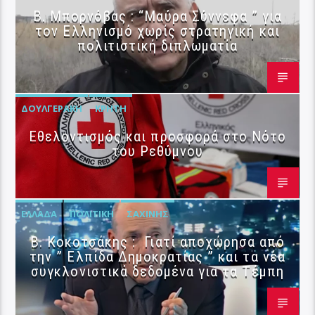
B. Μπορνόβας : “Μαύρα Σύννεφα ” για
τον Ελληνισμό χωρίς στρατηγική και
πολιτιστική διπλωματία
ΔΟΥΛΓΕΡΆΚΗ
ΚΡΉΤΗ
Εθελοντισμός και προσφορά στο Νότο
του Ρεθύμνου
ΕΛΛΆΔΑ
ΠΟΛΙΤΙΚΉ
ΣΑΧΊΝΗΣ
Β. Κοκοτσάκης : Γιατί αποχώρησα από
την ” Ελπίδα Δημοκρατίας ” και τα νέα
συγκλονιστικά δεδομένα για τα Τέμπη