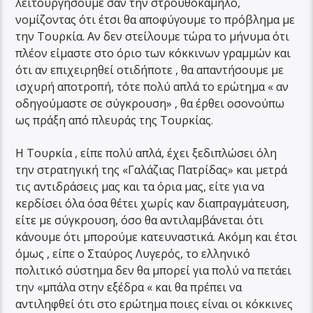
λειτουργήσουμε σαν την στρουθοκάμηλο,
νομίζοντας ότι έτσι θα αποφύγουμε το πρόβλημα με
την Τουρκία. Αν δεν στείλουμε τώρα το μήνυμα ότι
πλέον είμαστε στο όριο των κόκκινων γραμμών και
ότι αν επιχειρηθεί οτιδήποτε , θα απαντήσουμε με
ισχυρή αποτροπή, τότε πολύ απλά το ερώτημα « αν
οδηγούμαστε σε σύγκρουση» , θα έρθει οσονούπω
ως πράξη από πλευράς της Τουρκίας.
Η Τουρκία , είπε πολύ απλά, έχει ξεδιπλώσει όλη
την στρατηγική της «Γαλάζιας Πατρίδας» και μετρά
τις αντιδράσεις μας και τα όρια μας, είτε για να
κερδίσει όλα όσα θέτει χωρίς καν διαπραγμάτευση,
είτε με σύγκρουση, όσο θα αντιλαμβάνεται ότι
κάνουμε ότι μπορούμε κατευναστικά. Ακόμη και έτσι
όμως , είπε ο Σταύρος Λυγερός, το ελληνικό
πολιτικό σύστημα δεν θα μπορεί για πολύ να πετάει
την «μπάλα στην εξέδρα « και θα πρέπει να
αντιληφθεί ότι στο ερώτημα ποιες είναι οι κόκκινες