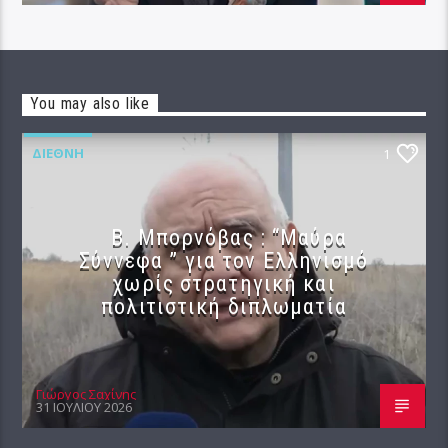
You may also like
ΔΙΕΘΝΉ
1
B. Μπορνόβας : “Μαύρα
Σύννεφα ” για τον Ελληνισμό
χωρίς στρατηγική και
πολιτιστική διπλωματία
Γιώργος Σαχίνης
31 ΙΟΥΛΊΟΥ 2026