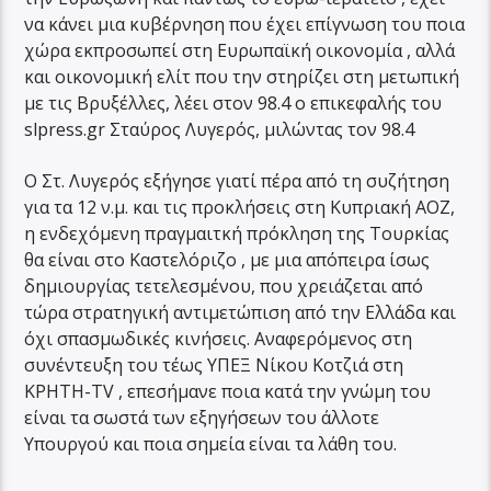
να κάνει μια κυβέρνηση που έχει επίγνωση του ποια
χώρα εκπροσωπεί στη Ευρωπαϊκή οικονομία , αλλά
και οικονομική ελίτ που την στηρίζει στη μετωπική
με τις Βρυξέλλες, λέει στον 98.4 ο επικεφαλής του
slpress.gr Σταύρος Λυγερός, μιλώντας τον 98.4
Ο Στ. Λυγερός εξήγησε γιατί πέρα από τη συζήτηση
για τα 12 ν.μ. και τις προκλήσεις στη Κυπριακή ΑΟΖ,
η ενδεχόμενη πραγμαιτκή πρόκληση της Τουρκίας
θα είναι στο Καστελόριζο , με μια απόπειρα ίσως
δημιουργίας τετελεσμένου, που χρειάζεται από
τώρα στρατηγική αντιμετώπιση από την Ελλάδα και
όχι σπασμωδικές κινήσεις. Αναφερόμενος στη
συνέντευξη του τέως ΥΠΕΞ Νίκου Κοτζιά στη
KΡHTH-TV , επεσήμανε ποια κατά την γνώμη του
είναι τα σωστά των εξηγήσεων του άλλοτε
Υπουργού και ποια σημεία είναι τα λάθη του.