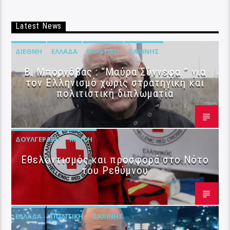
Latest News
ΔΙΕΘΝΉ
ΕΛΛΆΔΑ
ΠΟΛΙΤΙΚΉ
ΣΑΧΊΝΗΣ
B. Μπορνόβας : “Μαύρα Σύννεφα ” για
τον Ελληνισμό χωρίς στρατηγική και
πολιτιστική διπλωματία
ΔΟΥΛΓΕΡΆΚΗ
ΚΡΉΤΗ
Εθελοντισμός και προσφορά στο Νότο
του Ρεθύμνου
ΕΛΛΆΔΑ
ΠΟΛΙΤΙΚΉ
ΣΑΧΊΝΗΣ