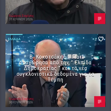
Γιώργος Σαχίνης
31 ΙΟΥΛΊΟΥ 2026
ΕΛΛΆΔΑ
2
Β. Κοκοτσάκης : Γιατί
αποχώρησα από την ” Ελπίδα
Δημοκρατίας ” και τα νέα
συγκλονιστικά δεδομένα για τα
Τέμπη
Γιώργος Σαχίνης
30 ΙΟΥΛΊΟΥ 2026