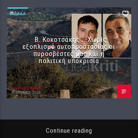
ΕΛΛΆΔΑ
0
Β. Κοκοτσάκης : Χωρίς
εξοπλισμό αυτοπροστασίας οι
πυροσβέστες μας και η
πολιτική υποκρισία
Γιώργος Σαχίνης
30 ΙΟΥΛΊΟΥ 2026
Continue reading