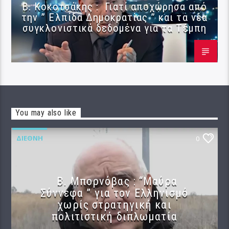
Β. Κοκοτσάκης : Γιατί αποχώρησα από
την ” Ελπίδα Δημοκρατίας ” και τα νέα
συγκλονιστικά δεδομένα για τα Τέμπη
You may also like
ΔΙΕΘΝΉ
0
B. Μπορνόβας : “Μαύρα
Σύννεφα ” για τον Ελληνισμό
χωρίς στρατηγική και
πολιτιστική διπλωματία