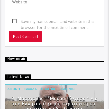
Save my name, email, and website in this
browser for the next time I comment.
Now on air
Latest News
ΔΙΕΘΝΉ
ΕΛΛΆΔΑ
ΠΟΛΙΤΙΚΉ
ΣΑΧΊΝΗΣ
B. Μπορνόβας : “Μαύρα Σύννεφα ” για
τον Ελληνισμό χωρίς στρατηγική και
πολιτιστική διπλωματία