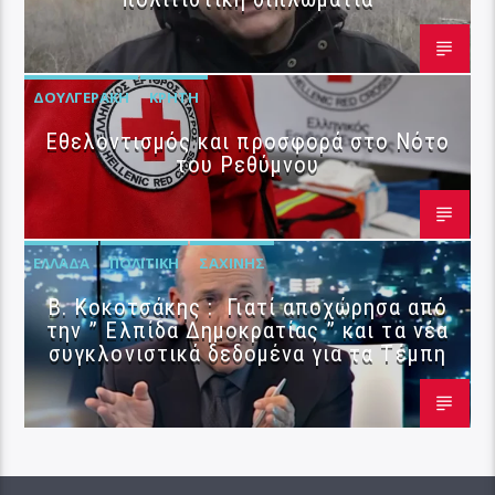
ΔΟΥΛΓΕΡΆΚΗ
ΚΡΉΤΗ
Εθελοντισμός και προσφορά στο Νότο
του Ρεθύμνου
ΕΛΛΆΔΑ
ΠΟΛΙΤΙΚΉ
ΣΑΧΊΝΗΣ
Β. Κοκοτσάκης : Γιατί αποχώρησα από
την ” Ελπίδα Δημοκρατίας ” και τα νέα
συγκλονιστικά δεδομένα για τα Τέμπη