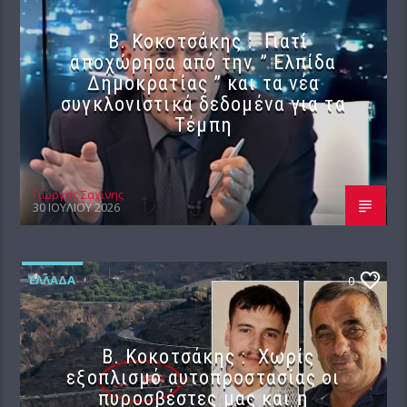
Β. Κοκοτσάκης : Γιατί
αποχώρησα από την ” Ελπίδα
Δημοκρατίας ” και τα νέα
συγκλονιστικά δεδομένα για τα
Τέμπη
Γιώργος Σαχίνης
30 ΙΟΥΛΊΟΥ 2026
ΕΛΛΆΔΑ
0
Β. Κοκοτσάκης : Χωρίς
εξοπλισμό αυτοπροστασίας οι
πυροσβέστες μας και η