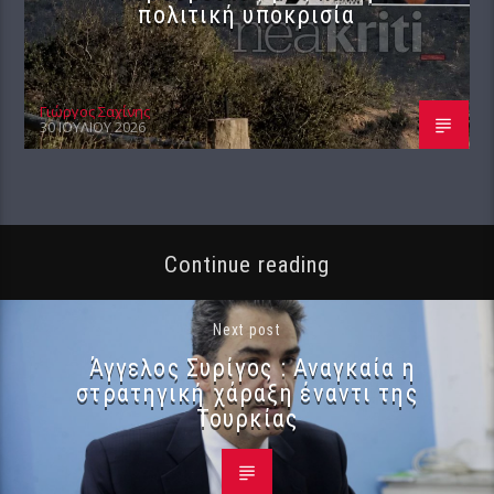
πολιτική υποκρισία
Γιώργος Σαχίνης
30 ΙΟΥΛΊΟΥ 2026
Continue reading
Next post
Άγγελος Συρίγος : Αναγκαία η
στρατηγική χάραξη έναντι της
Τουρκίας