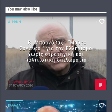
You may also like
ΔΙΕΘΝΉ
1
B. Μπορνόβας : “Μαύρα
Σύννεφα ” για τον Ελληνισμό
χωρίς στρατηγική και
πολιτιστική διπλωματία
Γιώργος Σαχίνης
31 ΙΟΥΛΊΟΥ 2026
ΕΛΛΆΔΑ
2