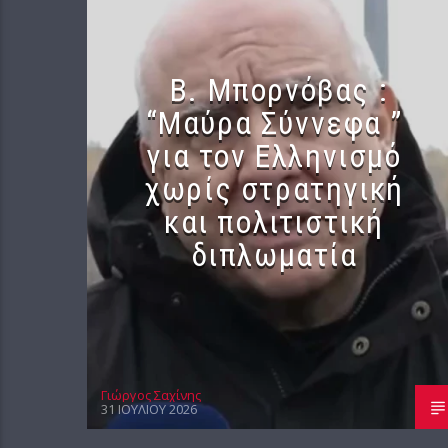
B. Μπορνόβας :
“Μαύρα Σύννεφα ”
για τον Ελληνισμό
χωρίς στρατηγική
και πολιτιστική
διπλωματία
Γιώργος Σαχίνης
31 ΙΟΥΛΊΟΥ 2026