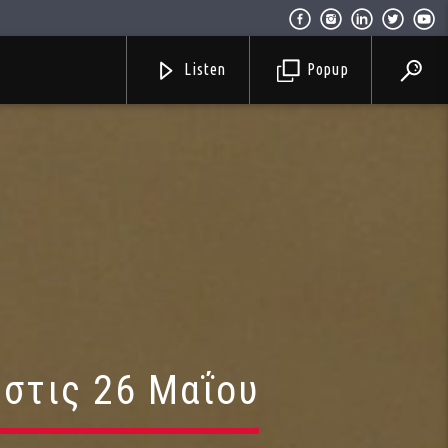
Listen
Popup
 στις 26 Μαΐου