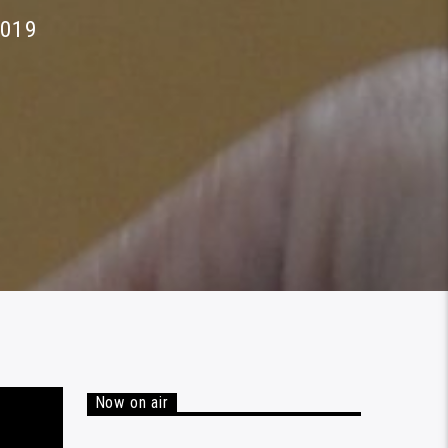
2019
Now on air