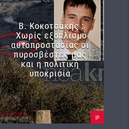
Β. Κοκοτσάκης :
Χωρίς εξοπλισμό
αυτοπροστασίας οι
πυροσβέστες μας
και η πολιτική
υποκρισία
Γιώργος Σαχίνης
30 ΙΟΥΛΊΟΥ 2026