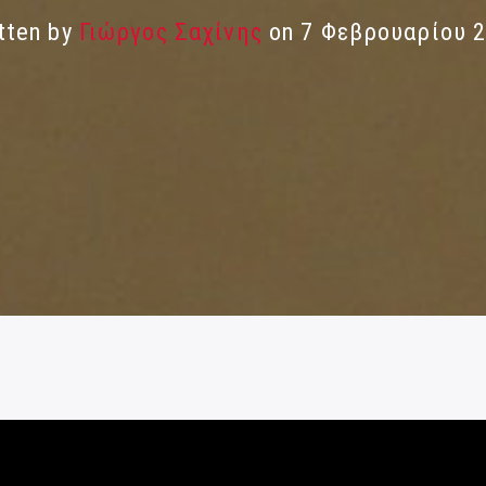
tten by
Γιώργος Σαχίνης
on 7 Φεβρουαρίου 