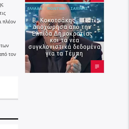
ης
ΕΛΛΆΔΑ
ΠΟΛΙΤΙΚΉ
ΣΑΧΊΝΗΣ
τις
Β. Κοκοτσάκης : Γιατί
ι πλέον
αποχώρησα από την ”
Ελπίδα Δημοκρατίας ”
και τα νέα
 των
συγκλονιστικά δεδομένα
για τα Τέμπη
από τον