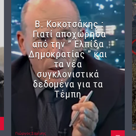
Β. Κοκοτσάκης :
Γιατί αποχώρησα
από την ” Ελπίδα
Δημοκρατίας ” και
τα νέα
συγκλονιστικά
δεδομένα για τα
Τέμπη
Γιώργος Σαχίνης