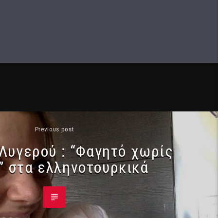
Previous post
Λυγερού : “Φαγητό χωρίς
” στα ελληνοτουρκικά