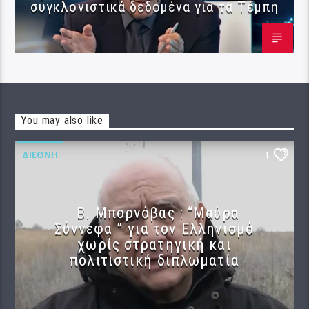
συγκλονιστικά δεδομένα για τα Τέμπη
You may also like
ΔΙΕΘΝΉ
1
B. Μπορνόβας : “Μαύρα
Σύννεφα ” για τον Ελληνισμό
χωρίς στρατηγική και
πολιτιστική διπλωματία