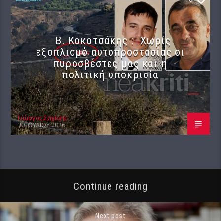
Β. Κοκοτσάκης : Χωρίς
εξοπλισμό αυτοπροστασίας οι
πυροσβέστες μας και η
πολιτική υποκρισία
Γιώργος Σαχίνης
30 ΙΟΥΛΊΟΥ 2026
Continue reading
Next post