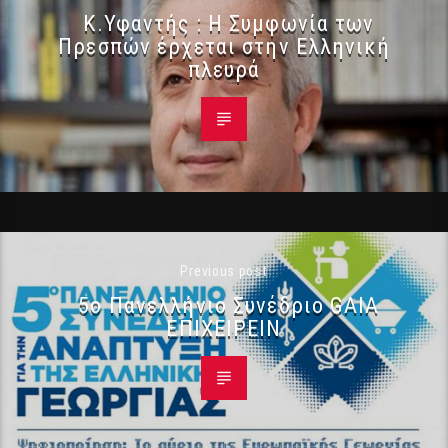
Κ.Υφαντής : Η Συμφωνία των
Πρεσπών έρχεται στην Ελληνική
πλευρά
Previous post
5ο Πανελλήνιο Συνέδριο GAIA
ΕΠΙΧΕΙΡΕΙΝ