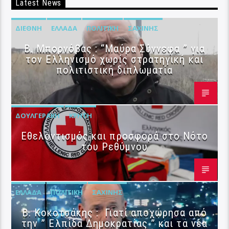
Latest News
ΔΙΕΘΝΉ
ΕΛΛΆΔΑ
ΠΟΛΙΤΙΚΉ
ΣΑΧΊΝΗΣ
B. Μπορνόβας : “Μαύρα Σύννεφα ” για
τον Ελληνισμό χωρίς στρατηγική και
πολιτιστική διπλωματία
ΔΟΥΛΓΕΡΆΚΗ
ΚΡΉΤΗ
Εθελοντισμός και προσφορά στο Νότο
του Ρεθύμνου
ΕΛΛΆΔΑ
ΠΟΛΙΤΙΚΉ
ΣΑΧΊΝΗΣ
Β. Κοκοτσάκης : Γιατί αποχώρησα από
την ” Ελπίδα Δημοκρατίας ” και τα νέα