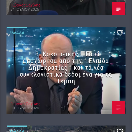
Γιώργος Σαχίνης
31 ΙΟΥΛΊΟΥ 2026
ΕΛΛΆΔΑ
2
Β. Κοκοτσάκης : Γιατί
αποχώρησα από την ” Ελπίδα
Δημοκρατίας ” και τα νέα
συγκλονιστικά δεδομένα για τα
Τέμπη
Γιώργος Σαχίνης
30 ΙΟΥΛΊΟΥ 2026
ΕΛΛΆΔΑ
0