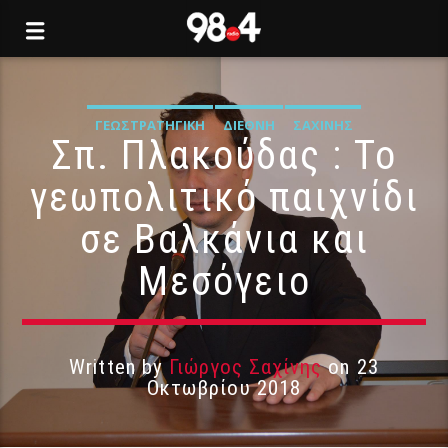
ΓΕΩΣΤΡΑΤΗΓΙΚΉ
ΔΙΕΘΝΉ
ΣΑΧΊΝΗΣ
Σπ. Πλακούδας : Το
γεωπολιτικό παιχνίδι
σε Βαλκάνια και
Μεσόγειο
Written by
Γιώργος Σαχίνης
on 23
Οκτωβρίου 2018