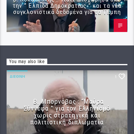
την ” Ελπίδα Δημοκρατίας ” και τα νέα
συγκλονιστικά δεδομένα για τα Τέμπη
You may also like
ΔΙΕΘΝΉ
1
B. Μπορνόβας : “Μαύρα
Σύννεφα ” για τον Ελληνισμό
χωρίς στρατηγική και
πολιτιστική διπλωματία