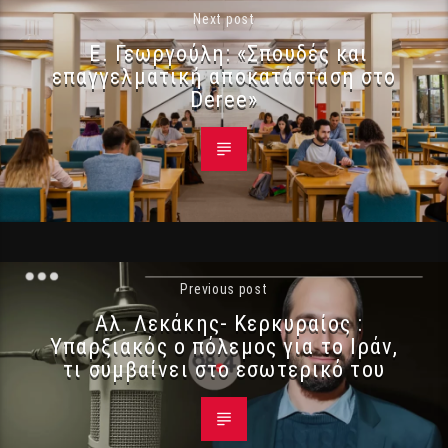
Next post
Ε. Γεωργούλη: «Σπουδές και
επαγγελματική αποκατάσταση στο
Deree»
Previous post
Αλ. Λεκάκης- Κερκυραίος :
Υπαρξιακός ο πόλεμος για το Ιράν,
τι συμβαίνει στο εσωτερικό του