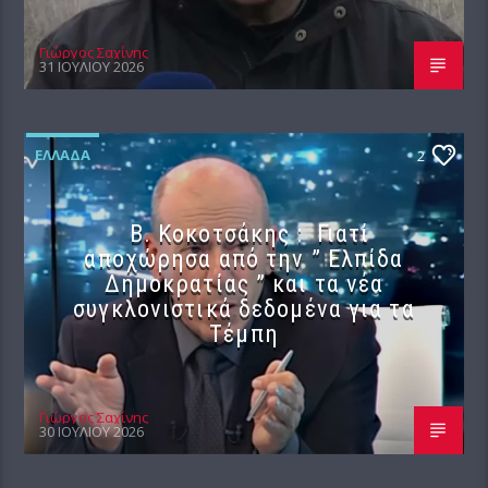
Γιώργος Σαχίνης
31 ΙΟΥΛΊΟΥ 2026
ΕΛΛΆΔΑ
2
Β. Κοκοτσάκης : Γιατί
αποχώρησα από την ” Ελπίδα
Δημοκρατίας ” και τα νέα
συγκλονιστικά δεδομένα για τα
Τέμπη
Γιώργος Σαχίνης
30 ΙΟΥΛΊΟΥ 2026