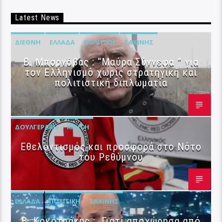
Latest News
ΔΙΕΘΝΉ
ΕΛΛΆΔΑ
ΠΟΛΙΤΙΚΉ
ΣΑΧΊΝΗΣ
B. Μπορνόβας : “Μαύρα Σύννεφα ” για
τον Ελληνισμό χωρίς στρατηγική και
πολιτιστική διπλωματία
ΔΟΥΛΓΕΡΆΚΗ
ΚΡΉΤΗ
Εθελοντισμός και προσφορά στο Νότο
του Ρεθύμνου
ΕΛΛΆΔΑ
ΠΟΛΙΤΙΚΉ
ΣΑΧΊΝΗΣ
Β. Κοκοτσάκης : Γιατί αποχώρησα από