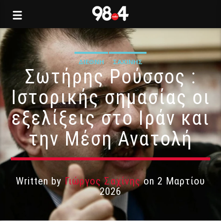
ΔΙΕΘΝΉ
ΣΑΧΊΝΗΣ
Σωτήρης Ρούσσος :
Ιστορικής σημασίας οι
εξελίξεις στο Ιράν και
την Μέση Ανατολή
Written by
Γιώργος Σαχίνης
on 2 Μαρτίου
2026