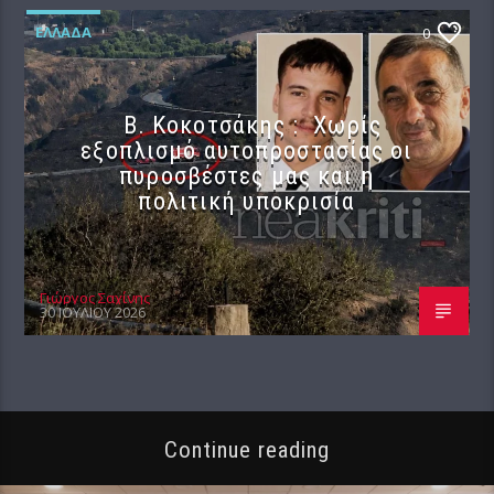
ΕΛΛΆΔΑ
0
Β. Κοκοτσάκης : Χωρίς
εξοπλισμό αυτοπροστασίας οι
πυροσβέστες μας και η
πολιτική υποκρισία
Γιώργος Σαχίνης
30 ΙΟΥΛΊΟΥ 2026
Continue reading