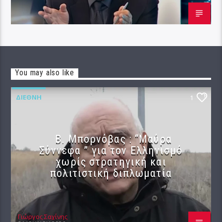
You may also like
ΔΙΕΘΝΉ
1
B. Μπορνόβας : “Μαύρα
Σύννεφα ” για τον Ελληνισμό
χωρίς στρατηγική και
πολιτιστική διπλωματία
Γιώργος Σαχίνης