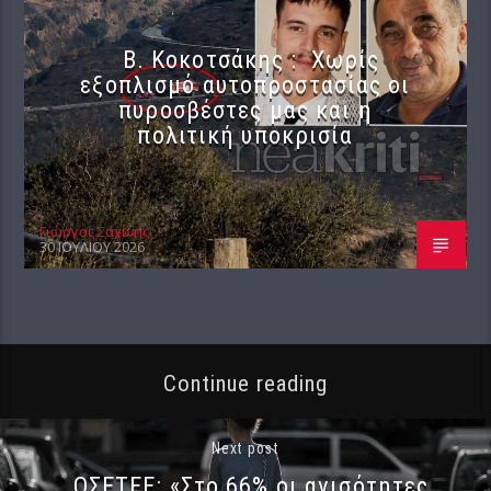
Β. Κοκοτσάκης : Χωρίς
εξοπλισμό αυτοπροστασίας οι
πυροσβέστες μας και η
πολιτική υποκρισία
Γιώργος Σαχίνης
30 ΙΟΥΛΊΟΥ 2026
Continue reading
Next post
ΟΣΕΤΕΕ: «Στο 66% οι ανισότητες