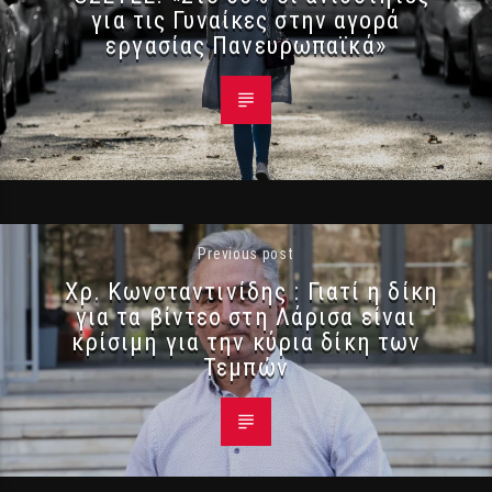
για τις Γυναίκες στην αγορά
εργασίας Πανευρωπαϊκά»
Previous post
Χρ. Κωνσταντινίδης : Γιατί η δίκη
για τα βίντεο στη Λάρισα είναι
κρίσιμη για την κύρια δίκη των
Τεμπών