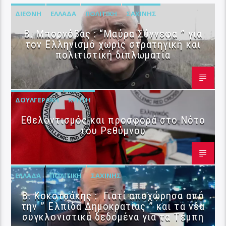
ΔΙΕΘΝΉ
ΕΛΛΆΔΑ
ΠΟΛΙΤΙΚΉ
ΣΑΧΊΝΗΣ
B. Μπορνόβας : “Μαύρα Σύννεφα ” για
τον Ελληνισμό χωρίς στρατηγική και
πολιτιστική διπλωματία
ΔΟΥΛΓΕΡΆΚΗ
ΚΡΉΤΗ
Εθελοντισμός και προσφορά στο Νότο
του Ρεθύμνου
ΕΛΛΆΔΑ
ΠΟΛΙΤΙΚΉ
ΣΑΧΊΝΗΣ
Β. Κοκοτσάκης : Γιατί αποχώρησα από
την ” Ελπίδα Δημοκρατίας ” και τα νέα
συγκλονιστικά δεδομένα για τα Τέμπη