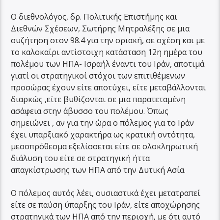
Ο διεθνολόγος, δρ. Πολιτικής Επιστήμης και
Διεθνών Σχέσεων, Σωτήρης Μητραλέξης σε μια
συζήτηση στον 98.4 για την οριακή, σε σχέση και με
το καλοκαίρι αντίστοιχη κατάσταση 12η ημέρα του
πολέμου των ΗΠΑ- Ισραήλ έναντι του Ιράν, αποτιμά
γιατί οι στρατηγικοί στόχοι των επιτιθέμενων
προσώρας έχουν είτε αποτύχει, είτε μεταβάλλονται
διαρκώς ,είτε βυθίζονται σε μια παρατεταμένη
ασάφεια στην άβυσσο του πολέμου. Όπως
σημειώνει , αν για την ώρα ο πόλεμος για το Ιράν
έχει υπαρξιακό χαρακτήρα ως κρατική οντότητα,
μεσοπρόθεσμα εξελίσσεται είτε σε ολοκληρωτική
διάλυση του είτε σε στρατηγική ήττα
απαγκίστρωσης των ΗΠΑ από την Δυτική Ασία.
Ο πόλεμος αυτός λέει, ουσιαστικά έχει μετατραπεί
είτε σε παύση ύπαρξης του Ιράν, είτε αποχώρησης
στρατηγικά των ΗΠΑ από την περιοχή, με ότι αυτό