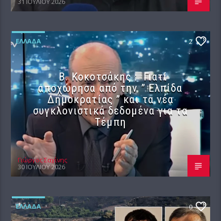
31 ΙΟΥΛΊΟΥ 2026
ΕΛΛΆΔΑ
2
Β. Κοκοτσάκης : Γιατί
αποχώρησα από την ” Ελπίδα
Δημοκρατίας ” και τα νέα
συγκλονιστικά δεδομένα για τα
Τέμπη
Γιώργος Σαχίνης
30 ΙΟΥΛΊΟΥ 2026
ΕΛΛΆΔΑ
0