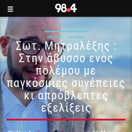
ΔΙΕΘΝΉ
ΣΑΧΊΝΗΣ
Σωτ. Μητραλέξης :
Στην άβυσσο ενός
πολέμου με
παγκόσμιες συνέπειες
κι απρόβλεπτες
εξελίξεις