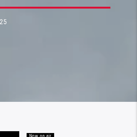
025
Now on air