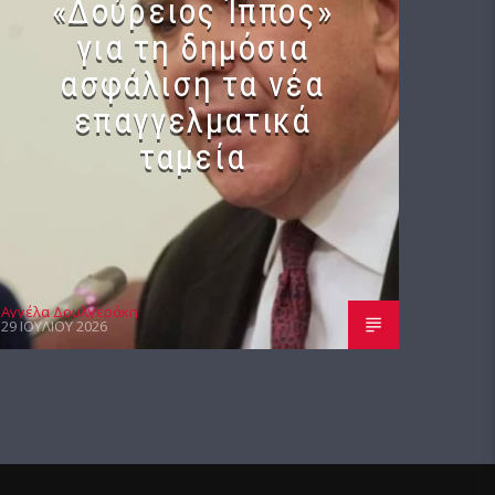
«Δούρειος Ίππος»
για τη δημόσια
ασφάλιση τα νέα
επαγγελματικά
ταμεία
Αγγέλα Δουλγεράκη
29 ΙΟΥΛΊΟΥ 2026