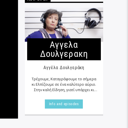
Αγγελα
Δουλγερακη
Αγγέλα Δουλγεράκη
Τρέχουμε, Καταγράφουμε το σήμερα
κι Ελπίζουμε σε ένα καλύτερο αύριο.
Στην καλή Είδηση, γιατί υπάρχει κι
αυτή… εκεί δίπλα μας στα αζήτητα της
καθημερινότητας μας, τις
Info and episodes
περισσότερες φορές…