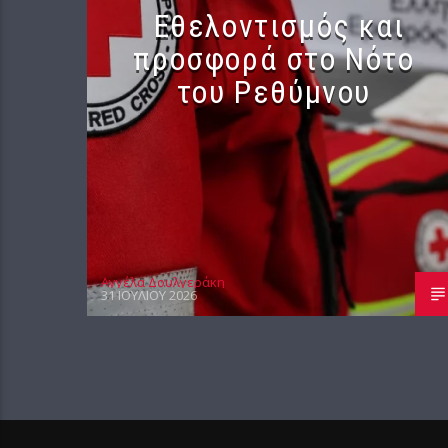
Εθελοντισμός και
προσφορά στο Νότο
του Ρεθύμνου
Αγγέλα Δουλγεράκη
31 ΙΟΥΛΊΟΥ 2026