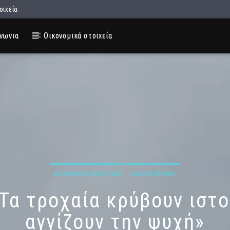
οιχεία
νωνια
Οικονομικά στοιχεία
ΑΣΦΆΛΕΙΑ ΠΟΛΙΤΏΝ
ΔΟΥΛΓΕΡΆΚΗ
«Τα τροχαία κρύβουν ιστ
αγγίζουν την ψυχή»