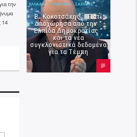
για την
ΕΛΛΆΔΑ
ΠΟΛΙΤΙΚΉ
ΣΑΧΊΝΗΣ
μήνυμα
Β. Κοκοτσάκης : Γιατί
 14
αποχώρησα από την ”
Ελπίδα Δημοκρατίας ”
και τα νέα
συγκλονιστικά δεδομένα
για τα Τέμπη