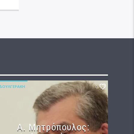
ΔΟΥΛΓΕΡΆΚΗ
0
Α. Μητρόπουλος: