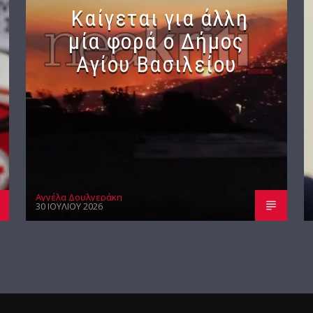
Καίγεται για άλλη
μία φορά ο Δήμος
Αγίου Βασιλείου
Αγγέλα Δουλγεράκη
30 ΙΟΥΛΊΟΥ 2026