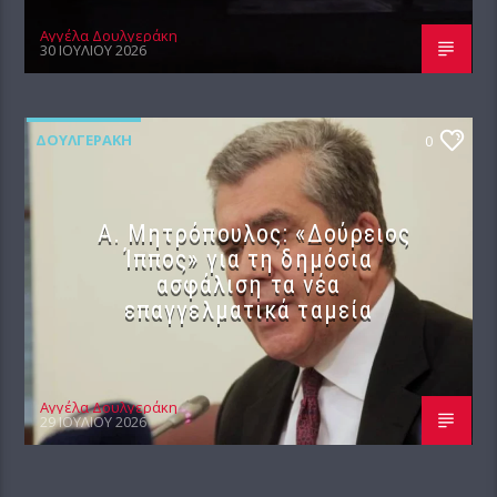
Αγγέλα Δουλγεράκη
30 ΙΟΥΛΊΟΥ 2026
ΔΟΥΛΓΕΡΆΚΗ
0
Α. Μητρόπουλος: «Δούρειος
Ίππος» για τη δημόσια
ασφάλιση τα νέα
επαγγελματικά ταμεία
Αγγέλα Δουλγεράκη
29 ΙΟΥΛΊΟΥ 2026