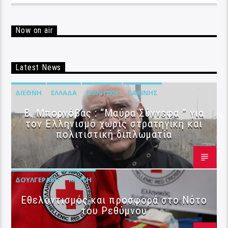
Now on air
Latest News
ΔΙΕΘΝΉ
ΕΛΛΆΔΑ
ΠΟΛΙΤΙΚΉ
ΣΑΧΊΝΗΣ
B. Μπορνόβας : “Μαύρα Σύννεφα ” για
τον Ελληνισμό χωρίς στρατηγική και
πολιτιστική διπλωματία
ΔΟΥΛΓΕΡΆΚΗ
ΚΡΉΤΗ
Εθελοντισμός και προσφορά στο Νότο
του Ρεθύμνου