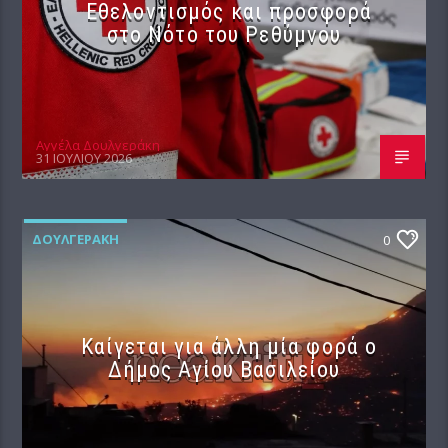
Εθελοντισμός και προσφορά
στο Νότο του Ρεθύμνου
Αγγέλα Δουλγεράκη
31 ΙΟΥΛΊΟΥ 2026
ΔΟΥΛΓΕΡΆΚΗ
0
Καίγεται για άλλη μία φορά ο
Δήμος Αγίου Βασιλείου