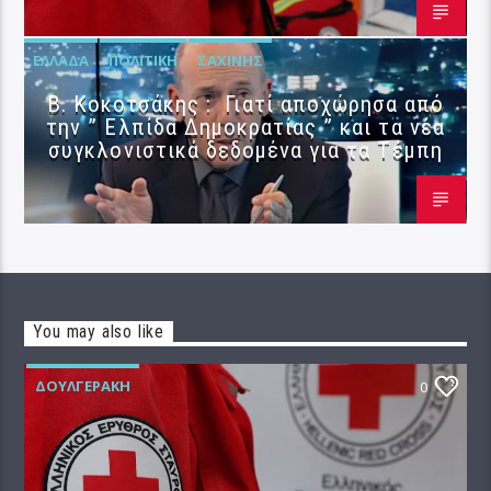
ΕΛΛΆΔΑ
ΠΟΛΙΤΙΚΉ
ΣΑΧΊΝΗΣ
Β. Κοκοτσάκης : Γιατί αποχώρησα από
την ” Ελπίδα Δημοκρατίας ” και τα νέα
συγκλονιστικά δεδομένα για τα Τέμπη
You may also like
ΔΟΥΛΓΕΡΆΚΗ
0