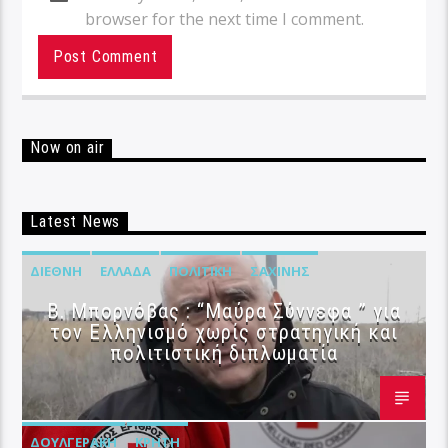
browser for the next time I comment.
Now on air
Latest News
ΔΙΕΘΝΉ
ΕΛΛΆΔΑ
ΠΟΛΙΤΙΚΉ
ΣΑΧΊΝΗΣ
B. Μπορνόβας : “Μαύρα Σύννεφα ” για
τον Ελληνισμό χωρίς στρατηγική και
πολιτιστική διπλωματία
ΔΟΥΛΓΕΡΆΚΗ
ΚΡΉΤΗ