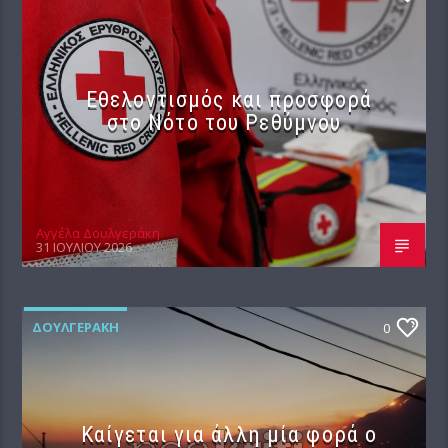
Εθελοντισμός και προσφορά
στο Νότο του Ρεθύμνου
Αγγέλα Δουλγεράκη
31 ΙΟΥΛΊΟΥ 2026
ΔΟΥΛΓΕΡΆΚΗ
0
Καίγεται για άλλη μία φορά ο