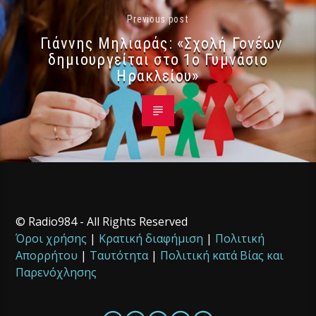
Previous post
Γιάννης Μηλιαράς: «Σχολή Γονέων
δημιουργείται στο 1ο Γυμνάσιο
Ηρακλείου»
© Radio984 - All Rights Reserved
Όροι χρήσης
|
Κρατική διαφήμιση
|
Πολιτική
Απορρήτου
|
Ταυτότητα
|
Πολιτική κατά Βίας και
Παρενόχλησης