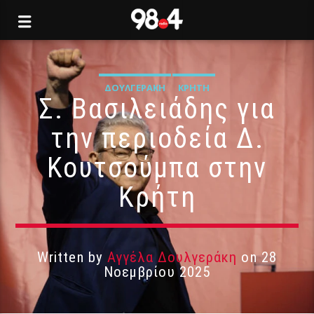
ΔΟΥΛΓΕΡΆΚΗ
ΚΡΉΤΗ
Σ. Βασιλειάδης για
την περιοδεία Δ.
Κουτσούμπα στην
Κρήτη
Written by
Αγγέλα Δουλγεράκη
on 28
Νοεμβρίου 2025