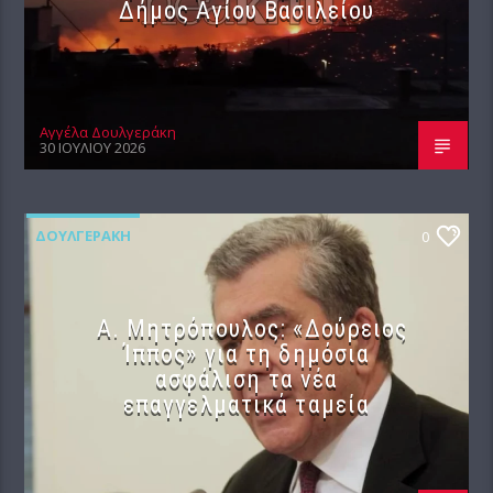
Δήμος Αγίου Βασιλείου
Αγγέλα Δουλγεράκη
30 ΙΟΥΛΊΟΥ 2026
ΔΟΥΛΓΕΡΆΚΗ
0
Α. Μητρόπουλος: «Δούρειος
Ίππος» για τη δημόσια
ασφάλιση τα νέα
επαγγελματικά ταμεία