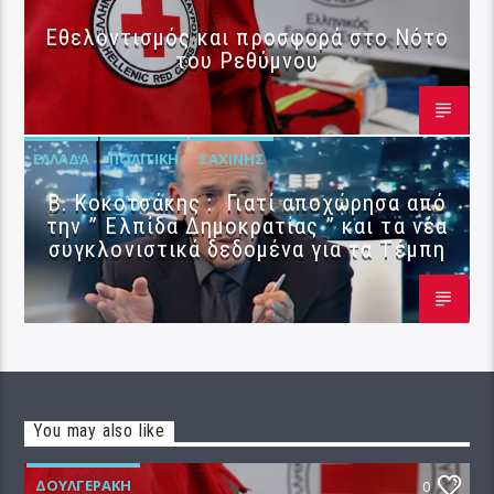
Εθελοντισμός και προσφορά στο Νότο
του Ρεθύμνου
ΕΛΛΆΔΑ
ΠΟΛΙΤΙΚΉ
ΣΑΧΊΝΗΣ
Β. Κοκοτσάκης : Γιατί αποχώρησα από
την ” Ελπίδα Δημοκρατίας ” και τα νέα
συγκλονιστικά δεδομένα για τα Τέμπη
You may also like
ΔΟΥΛΓΕΡΆΚΗ
0