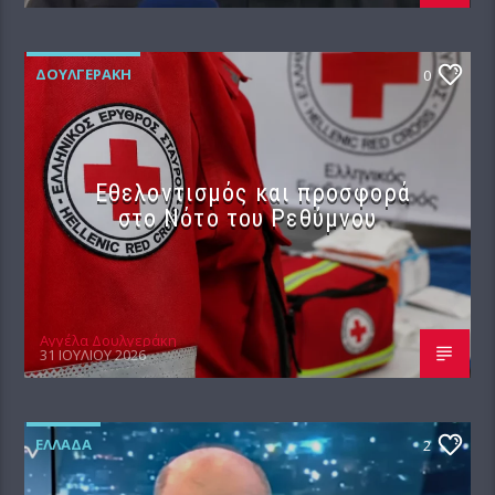
ΔΟΥΛΓΕΡΆΚΗ
0
Εθελοντισμός και προσφορά
στο Νότο του Ρεθύμνου
Αγγέλα Δουλγεράκη
31 ΙΟΥΛΊΟΥ 2026
ΕΛΛΆΔΑ
2