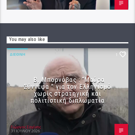
You may also like
ΔΙΕΘΝΉ
1
B. Μπορνόβας : “Μαύρα
Σύννεφα ” για τον Ελληνισμό
χωρίς στρατηγική και
πολιτιστική διπλωματία
Γιώργος Σαχίνης
31 ΙΟΥΛΊΟΥ 2026