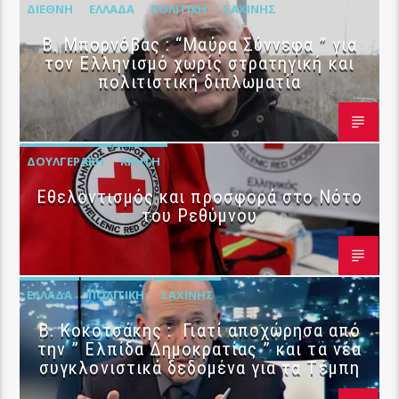
ΔΙΕΘΝΉ
ΕΛΛΆΔΑ
ΠΟΛΙΤΙΚΉ
ΣΑΧΊΝΗΣ
B. Μπορνόβας : “Μαύρα Σύννεφα ” για
τον Ελληνισμό χωρίς στρατηγική και
πολιτιστική διπλωματία
ΔΟΥΛΓΕΡΆΚΗ
ΚΡΉΤΗ
Εθελοντισμός και προσφορά στο Νότο
του Ρεθύμνου
ΕΛΛΆΔΑ
ΠΟΛΙΤΙΚΉ
ΣΑΧΊΝΗΣ
Β. Κοκοτσάκης : Γιατί αποχώρησα από
την ” Ελπίδα Δημοκρατίας ” και τα νέα
συγκλονιστικά δεδομένα για τα Τέμπη