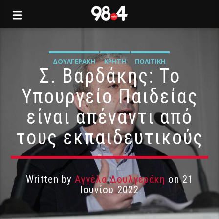
ΔΟΥΛΓΕΡΆΚΗ
ΚΡΉΤΗ
ΠΟΛΙΤΙΚΉ
Σ. Βαρδάκης: Το
Υπουργείο Παιδείας
είναι απέναντι από
τους εκπαιδευτικούς
Written by
Αγγέλα Δουλγεράκη
on 21
Ιουνίου 2022