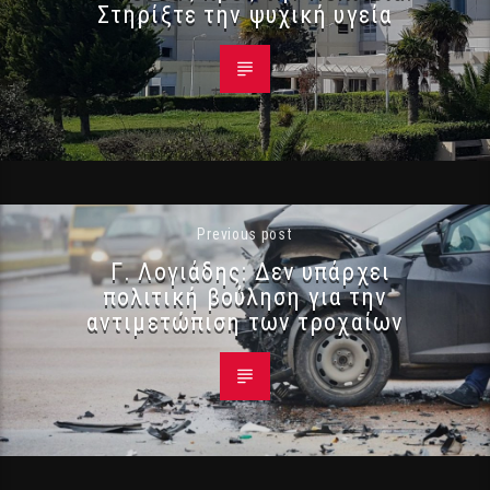
Στηρίξτε την ψυχική υγεία
Previous post
Γ. Λογιάδης: Δεν υπάρχει
πολιτική βούληση για την
αντιμετώπιση των τροχαίων