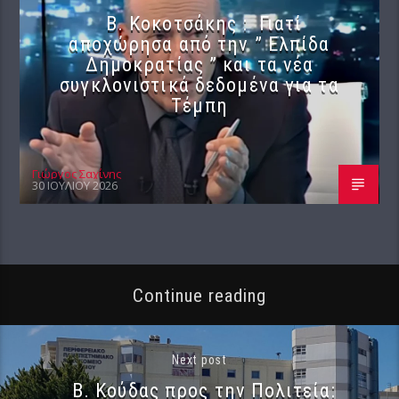
Β. Κοκοτσάκης : Γιατί
αποχώρησα από την ” Ελπίδα
Δημοκρατίας ” και τα νέα
συγκλονιστικά δεδομένα για τα
Τέμπη
Γιώργος Σαχίνης
30 ΙΟΥΛΊΟΥ 2026
Continue reading
Next post
Β. Κούδας προς την Πολιτεία: