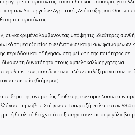
παραγόμενου προϊόντος, τσικουδιά και τσίπουρο, για άλλη
όφαση των Υπουργείων Αγροτικής Ανάπτυξης και Οικονομ
άθεση του προϊόντος.
, συγκεκριμένα λαμβάνοντας υπόψη τις ιδιαίτερες συνθή
νικό τομέα εξαιτίας των έντονων καιρικών φαινομένων κ
κής περιόδου και οδήγησαν στη μείωση της ποιότητας σε
, δίνουν τη δυνατότητα στους αμπελοκαλλιεργητές να
ταφυλιών τους που δεν είναι πλέον επιλέξιμα για οινοπο
ταγματοποιεία (διήμεροι).
α το θέμα της ονομασίας διάθεσης των αμπελοοινικών πρ
λλόγου Τυρνάβου Στέφανου Τσικριτζή να λέει στον 98.4 
η μισή δουλειά δείχνει ότι εξυπηρετούνται τα μεγάλα βιο