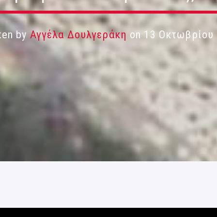
ten by
Αγγέλα Δουλγεράκη
on 13 Οκτωβρίου