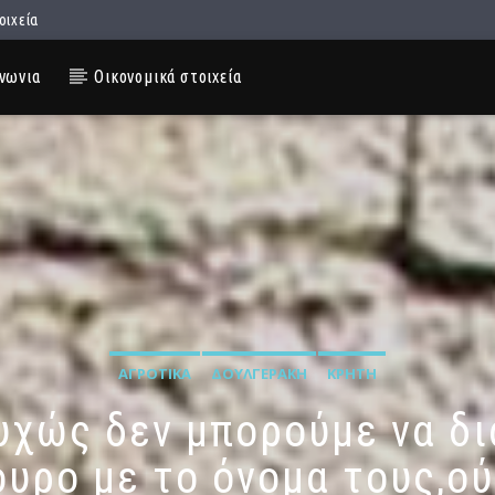
οιχεία
νωνια
Οικονομικά στοιχεία
ΑΓΡΟΤΙΚΆ
ΔΟΥΛΓΕΡΆΚΗ
ΚΡΉΤΗ
υχώς δεν μπορούμε να δ
ουρο με το όνομα τους,ο