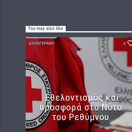
You may also like
ΔΟΥΛΓΕΡΆΚΗ
0
Εθελοντισμός και
προσφορά στο Νότο
του Ρεθύμνου