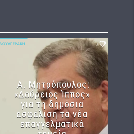
ΔΟΥΛΓΕΡΆΚΗ
0
Α. Μητρόπουλος:
«Δούρειος Ίππος»
για τη δημόσια
ασφάλιση τα νέα
επαγγελματικά
ταμεία