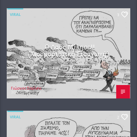
VIRAL
3
Ο Λαός Μίλησε!!
(Χιουμοριστική Εισαγωγή)
Γιώργος Σαχίνης
30 ΙΟΥΝΊΟΥ 2023
VIRAL
2