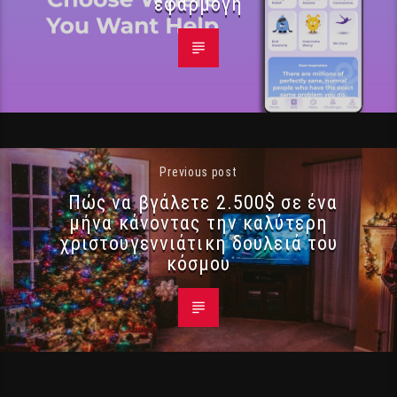
εφαρμογή
Previous post
Πώς να βγάλετε 2.500$ σε ένα
μήνα κάνοντας την καλύτερη
χριστουγεννιάτικη δουλειά του
κόσμου