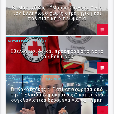
B. Μπορνόβας : “Μαύρα Σύννεφα ” για
τον Ελληνισμό χωρίς στρατηγική και
πολιτιστική διπλωματία
ΔΟΥΛΓΕΡΆΚΗ
ΚΡΉΤΗ
Εθελοντισμός και προσφορά στο Νότο
του Ρεθύμνου
ΕΛΛΆΔΑ
ΠΟΛΙΤΙΚΉ
ΣΑΧΊΝΗΣ
Β. Κοκοτσάκης : Γιατί αποχώρησα από
την ” Ελπίδα Δημοκρατίας ” και τα νέα
συγκλονιστικά δεδομένα για τα Τέμπη