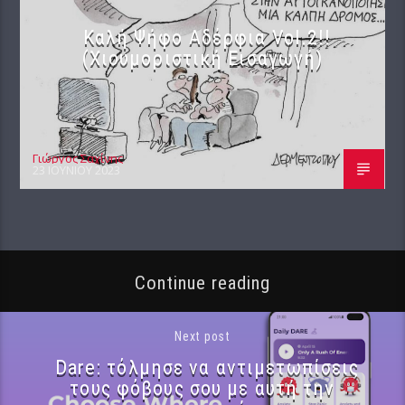
Καλή Ψήφο Αδέρφια Vol.2!!
(Χιουμοριστική Εισαγωγή)
Γιώργος Σαχίνης
23 ΙΟΥΝΊΟΥ 2023
Continue reading
Next post
Dare: τόλμησε να αντιμετωπίσεις
τους φόβους σου με αυτή την