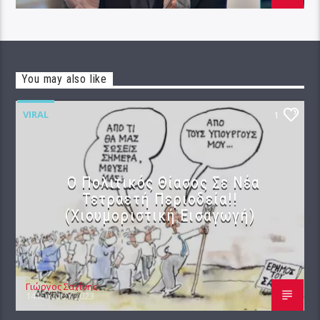
You may also like
VIRAL
1
Ο Πολιτικός Θίασος Σε Νέα
Τετραετή Περιοδεία!!
(Χιουμοριστική Εισαγωγή)
Γιώργος Σαχίνης
14 ΙΟΥΛΊΟΥ 2023