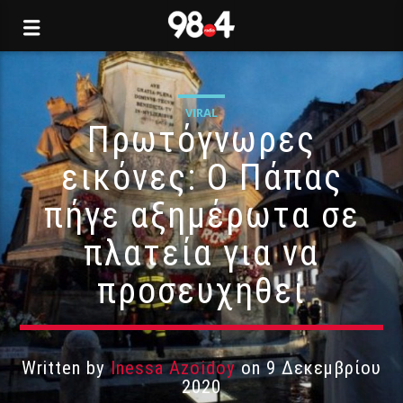
VIRAL
Πρωτόγνωρες
εικόνες: O Πάπας
πήγε αξημέρωτα σε
πλατεία για να
προσευχηθεί
Written by
Inessa Azoidoy
on 9 Δεκεμβρίου
2020