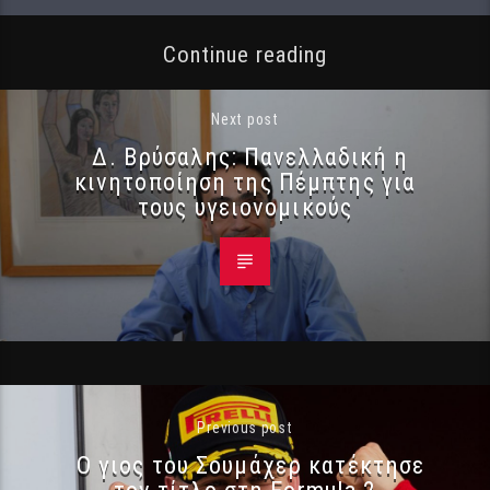
Continue reading
Next post
Δ. Βρύσαλης: Πανελλαδική η
κινητοποίηση της Πέμπτης για
τους υγειονομικούς
Previous post
Ο γιος του Σουμάχερ κατέκτησε
τον τίτλο στη Formula 2