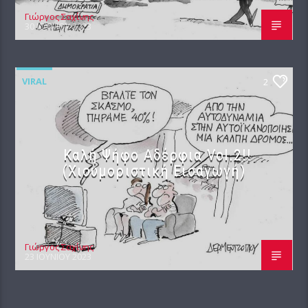
Γιώργος Σαχίνης
30 ΙΟΥΝΊΟΥ 2023
VIRAL
2
Καλή Ψήφο Αδέρφια Vol.2!!
(Χιουμοριστική Εισαγωγή)
Γιώργος Σαχίνης
23 ΙΟΥΝΊΟΥ 2023