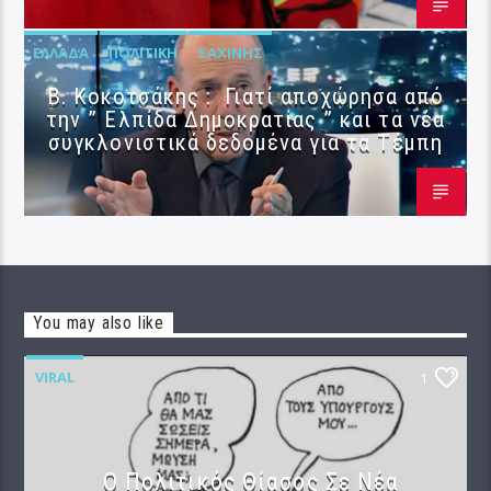
ΕΛΛΆΔΑ
ΠΟΛΙΤΙΚΉ
ΣΑΧΊΝΗΣ
Β. Κοκοτσάκης : Γιατί αποχώρησα από
την ” Ελπίδα Δημοκρατίας ” και τα νέα
συγκλονιστικά δεδομένα για τα Τέμπη
You may also like
VIRAL
1
Ο Πολιτικός Θίασος Σε Νέα