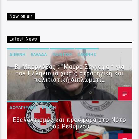
Now on air
Latest News
ΔΙΕΘΝΉ
ΕΛΛΆΔΑ
ΠΟΛΙΤΙΚΉ
ΣΑΧΊΝΗΣ
B. Μπορνόβας : “Μαύρα Σύννεφα ” για
τον Ελληνισμό χωρίς στρατηγική και
πολιτιστική διπλωματία
ΔΟΥΛΓΕΡΆΚΗ
ΚΡΉΤΗ
Εθελοντισμός και προσφορά στο Νότο
του Ρεθύμνου