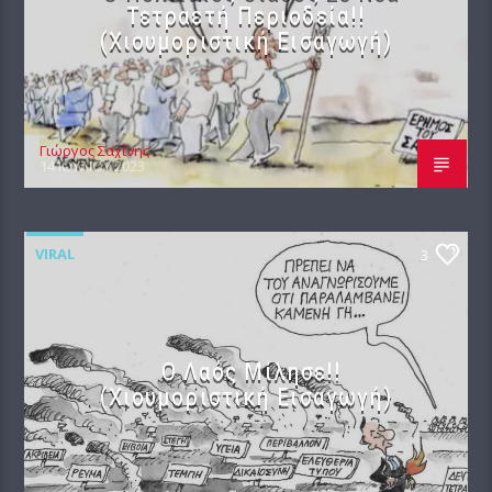
Τετραετή Περιοδεία!!
(Χιουμοριστική Εισαγωγή)
Γιώργος Σαχίνης
14 ΙΟΥΛΊΟΥ 2023
VIRAL
3
Ο Λαός Μίλησε!!
(Χιουμοριστική Εισαγωγή)