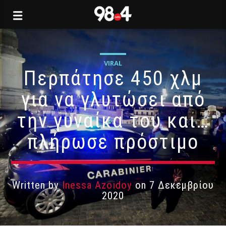
VIRAL
Περπάτησε 450 χλμ
για να γλυτώσει από
την γυναίκα του και…
πλήρωσε πρόστιμο
Written by
Inessa Azoidoy
on 7 Δεκεμβρίου
2020