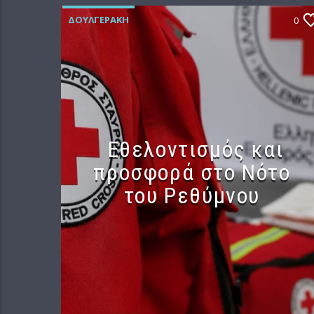
ΔΟΥΛΓΕΡΆΚΗ
0
Εθελοντισμός και
προσφορά στο Νότο
του Ρεθύμνου