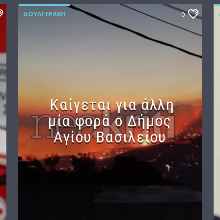
ΔΟΥΛΓΕΡΆΚΗ
0
Καίγεται για άλλη
μία φορά ο Δήμος
Αγίου Βασιλείου