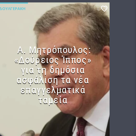
ΔΟΥΛΓΕΡΆΚΗ
0
Α. Μητρόπουλος:
«Δούρειος Ίππος»
για τη δημόσια
ασφάλιση τα νέα
επαγγελματικά
ταμεία