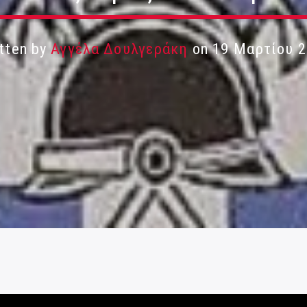
tten by
Αγγέλα Δουλγεράκη
on 19 Μαρτίου 