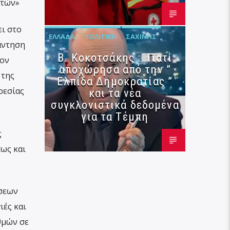
ιτών»
ει στο
ΕΛΛΆΔΑ
ΠΟΛΙΤΙΚΉ
ΣΑΧΊΝΗΣ
άντηση
Β. Κοκοτσάκης : Γιατί
τον
αποχώρησα από την ”
 της
Ελπίδα Δημοκρατίας ”
ρεσίας
και τα νέα
συγκλονιστικά δεδομένα
για τα Τέμπη
ς
ως και
ήσεων
ιές και
θμών σε