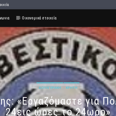
οιχεία
νωνια
Οικονομικά στοιχεία
ΔΟΥΛΓΕΡΆΚΗ
ΚΡΉΤΗ
ης: «Εργαζόμαστε για Πο
24εις ώρες το 24ωρο»