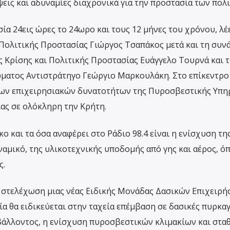
ψεις και αδυναμίες διαχρονικά για την προστασία των πολ
ία 24εις ώρες το 24ωρο και τους 12 μήνες του χρόνου, λέ
 Πολιτικής Προστασίας Γιώργος Τσαπάκος μετά και τη συν
ς Κρίσης και Πολιτικής Προστασίας Ευάγγελο Τουρνά και 
ατος Αντιστράτηγο Γεώργιο Μαρκουλάκη. Στο επίκεντρο
ων επιχειρησιακών δυνατοτήτων της Πυροσβεστικής Υπη
ας σε ολόκληρη την Κρήτη.
ο και τα όσα αναφέρει στο Ράδιο 98.4 είναι η ενίσχυση τη
μικό, της υλικοτεχνικής υποδομής από γης και αέρος, όπ
ς.
ι στελέχωση μιας νέας Ειδικής Μονάδας Δασικών Επιχειρ
α θα ειδικεύεται στην ταχεία επέμβαση σε δασικές πυρκαγ
βάλλοντος, η ενίσχυση πυροσβεστικών κλιμακίων και στα