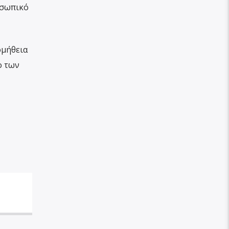
οσωπικό
ομήθεια
ο των