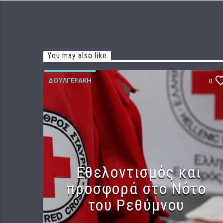
You may also like
ΔΟΥΛΓΕΡΆΚΗ
0
Εθελοντισμός και
προσφορά στο Νότο
του Ρεθύμνου