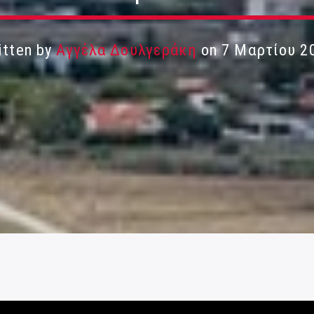
itten by
Αγγέλα Δουλγεράκη
on 7 Μαρτίου 2