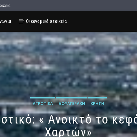
οιχεία
νωνια
Οικονομικά στοιχεία
ΑΓΡΟΤΙΚΆ
ΔΟΥΛΓΕΡΆΚΗ
ΚΡΉΤΗ
στικό: « Ανοικτό το κε
Χαρτών»