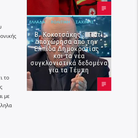
ΕΛΛΆΔΑ
ΠΟΛΙΤΙΚΉ
ΣΑΧΊΝΗΣ
υ
Β. Κοκοτσάκης : Γιατί
μονικής
αποχώρησα από την ”
Ελπίδα Δημοκρατίας ”
και τα νέα
συγκλονιστικά δεδομένα
για τα Τέμπη
ι το
ς
ι με
λληλα