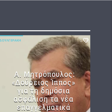
ΔΟΥΛΓΕΡΆΚΗ
0
Α. Μητρόπουλος:
«Δούρειος Ίππος»
για τη δημόσια
ασφάλιση τα νέα
επαγγελματικά