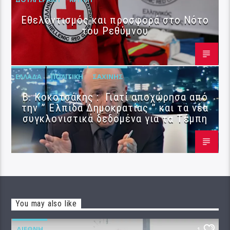
Εθελοντισμός και προσφορά στο Νότο
του Ρεθύμνου
ΕΛΛΆΔΑ
ΠΟΛΙΤΙΚΉ
ΣΑΧΊΝΗΣ
Β. Κοκοτσάκης : Γιατί αποχώρησα από
την ” Ελπίδα Δημοκρατίας ” και τα νέα
συγκλονιστικά δεδομένα για τα Τέμπη
You may also like
ΔΙΕΘΝΉ
1