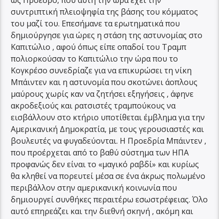
ως Πρόεδρο, που αυτή την ώρα έχει την
συντριπτική πλειοψηφία της βάσης του κόμματος
του μαζί του. Επεσήμανε τα ερωτηματικά που
δημιούργησε για ώρες η στάση της αστυνομίας στο
Καπιτώλιο , αφού όπως είπε οπαδοί του Τραμπ
πολιορκούσαν το Καπιτώλιο την ώρα που το
Κογκρέσο συνεδρίαζε για να επικυρώσει τη νίκη
Μπάιντεν και η αστυνομία που σκοτώνει άοπλους
μαύρους χωρίς καν να ζητήσει εξηγήσεις , άφηνε
ακροδεξιούς και ρατσιστές τραμπούκους να
εισβάλλουν στο κτήριο υποτίθεται έμβλημα για την
Αμερικανική Δημοκρατία, με τους γερουσιαστές και
βουλευτές να φυγαδεύονται. Η Προεδρία Μπάιντεν ,
που προέρχεται από το βαθύ σύστημα των ΗΠΑ
προφανώς δεν είναι το «μαγικό ραβδί» και κυρίως
θα κληθεί να πορευτεί μέσα σε ένα άκρως πολωμένο
περιβάλλον στην αμερικανική κοινωνία που
δημιουργεί συνθήκες περαιτέρω εσωστρέφειας. Όλο
αυτό επηρεάζει και την διεθνή σκηνή , ακόμη και