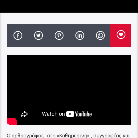
Ο αρθρογράφος- στη «Καθημερινή» , συγγραφέας και