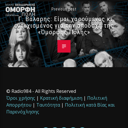
Previous post
Γ. Βάλαρης: Είμαι χαρούμενος κι
ευτυχισμένος για την αποδοχή της
«Όμορφης Πόλης»
© Radio984 - All Rights Reserved
Όροι χρήσης
|
Κρατική διαφήμιση
|
Πολιτική
Απορρήτου
|
Ταυτότητα
|
Πολιτική κατά Βίας και
Παρενόχλησης