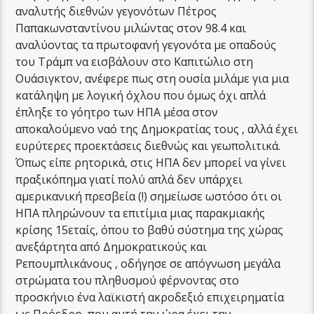
αναλυτής διεθνών γεγονότων Πέτρος
Παπακωνσταντίνου μιλώντας στον 98.4 και
αναλύοντας τα πρωτοφανή γεγονότα με οπαδούς
του Τράμπ να εισβάλουν στο Καπιτώλιο στη
Ουάσιγκτον, ανέφερε πως στη ουσία μιλάμε για μια
κατάληψη με λογική όχλου που όμως όχι απλά
έπληξε το γόητρο των ΗΠΑ μέσα στον
αποκαλούμενο ναό της Δημοκρατίας τους , αλλά έχει
ευρύτερες προεκτάσεις διεθνώς και γεωπολιτικά.
Όπως είπε ρητορικά, στις ΗΠΑ δεν μπορεί να γίνει
πραξικόπημα γιατί πολύ απλά δεν υπάρχει
αμερικανική πρεσβεία (!) σημείωσε ωστόσο ότι οι
ΗΠΑ πληρώνουν τα επιτίμια μιας παρακμιακής
κρίσης 15εταίς, όπου το βαθύ σύστημα της χώρας
ανεξάρτητα από Δημοκρατικούς και
Ρεπουμπλικάνους , οδήγησε σε απόγνωση μεγάλα
στρώματα του πληθυσμού φέρνοντας στο
προσκήνιο ένα λαϊκιστή ακροδεξιό επιχειρηματία