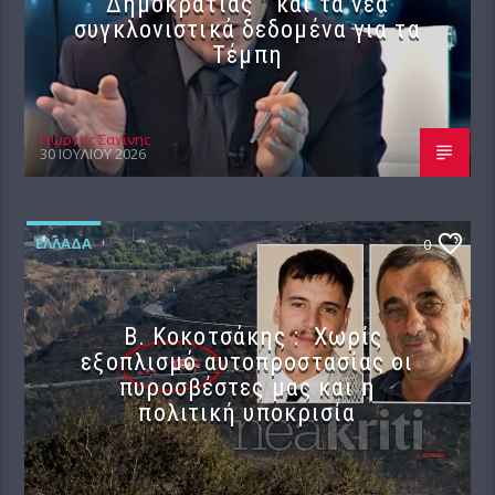
Δημοκρατίας ” και τα νέα
συγκλονιστικά δεδομένα για τα
Τέμπη
Γιώργος Σαχίνης
30 ΙΟΥΛΊΟΥ 2026
ΕΛΛΆΔΑ
0
Β. Κοκοτσάκης : Χωρίς
εξοπλισμό αυτοπροστασίας οι
πυροσβέστες μας και η
πολιτική υποκρισία