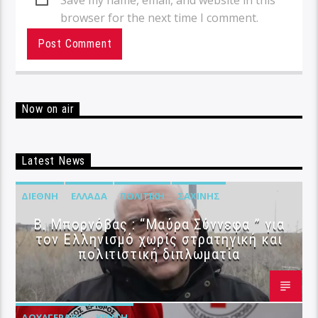
browser for the next time I comment.
Now on air
Latest News
ΔΙΕΘΝΉ
ΕΛΛΆΔΑ
ΠΟΛΙΤΙΚΉ
ΣΑΧΊΝΗΣ
B. Μπορνόβας : “Μαύρα Σύννεφα ” για
τον Ελληνισμό χωρίς στρατηγική και
πολιτιστική διπλωματία
ΔΟΥΛΓΕΡΆΚΗ
ΚΡΉΤΗ