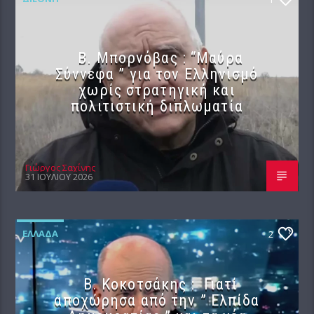
B. Μπορνόβας : “Μαύρα
Σύννεφα ” για τον Ελληνισμό
χωρίς στρατηγική και
πολιτιστική διπλωματία
Γιώργος Σαχίνης
31 ΙΟΥΛΊΟΥ 2026
ΕΛΛΆΔΑ
2
Β. Κοκοτσάκης : Γιατί
αποχώρησα από την ” Ελπίδα