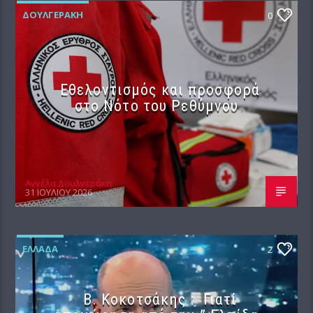
ΔΟΥΛΓΕΡΆΚΗ
0
Εθελοντισμός και προσφορά
στο Νότο του Ρεθύμνου
Αγγέλα Δουλγεράκη
31 ΙΟΥΛΊΟΥ 2026
ΕΛΛΆΔΑ
2
Β. Κοκοτσάκης : Γιατί