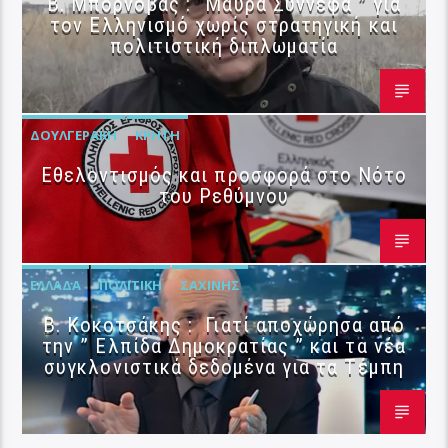
B. Μπορνόβας : “Μαύρα Σύννεφα ” για
τον Ελληνισμό χωρίς στρατηγική και
πολιτιστική διπλωματία
ΔΟΥΛΓΕΡΆΚΗ
ΚΡΉΤΗ
Εθελοντισμός και προσφορά στο Νότο
του Ρεθύμνου
ΕΛΛΆΔΑ
ΠΟΛΙΤΙΚΉ
ΣΑΧΊΝΗΣ
Β. Κοκοτσάκης : Γιατί αποχώρησα από
την ” Ελπίδα Δημοκρατίας ” και τα νέα
συγκλονιστικά δεδομένα για τα Τέμπη