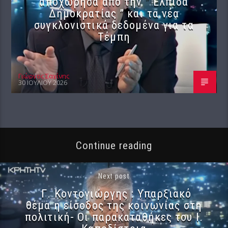
αποχώρησα από την ” Ελπίδα
Δημοκρατίας ” και τα νέα
συγκλονιστικά δεδομένα για τα
Τέμπη
Γιώργος Σαχίνης
30 ΙΟΥΛΊΟΥ 2026
Continue reading
Next post
Γ. Κοντογιώργης : Υπαρξιακό
θέμα η είσοδος της κοινωνίας στη
πολιτική- Οι παρακαταθήκες του Ι.