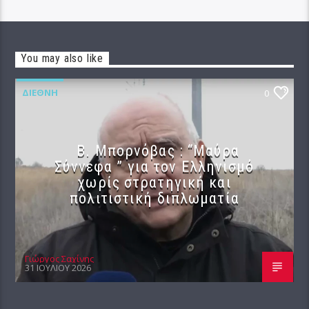
You may also like
ΔΙΕΘΝΉ
0
B. Μπορνόβας : “Μαύρα
Σύννεφα ” για τον Ελληνισμό
χωρίς στρατηγική και
πολιτιστική διπλωματία
Γιώργος Σαχίνης
31 ΙΟΥΛΊΟΥ 2026