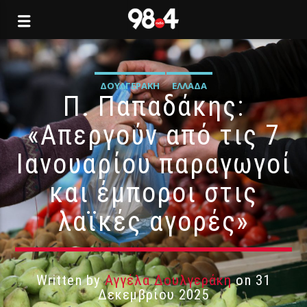
ΔΟΥΛΓΕΡΆΚΗ
ΕΛΛΆΔΑ
Π. Παπαδάκης:
«Απεργούν από τις 7
Ιανουαρίου παραγωγοί
και έμποροι στις
λαϊκές αγορές»
Written by
Αγγέλα Δουλγεράκη
on 31
Δεκεμβρίου 2025