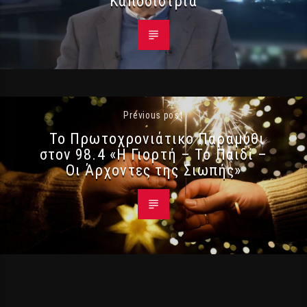
Καποδίστρια
Previous post
Το Πρωτοχρονιάτικο Παραμύθι
στον 98.4 «Η Γιορτή – Το Παιδί –
Οι Άρχοντες της Σιωπής»