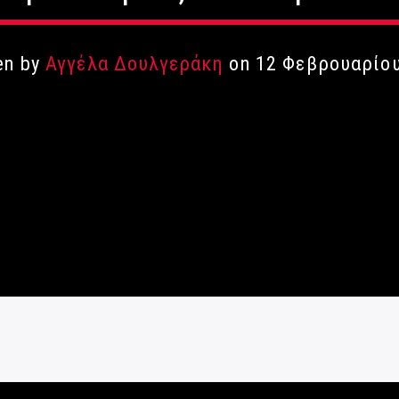
en by
Αγγέλα Δουλγεράκη
on 12 Φεβρουαρίο