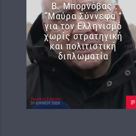
B. Μπορνόβας :
“Μαύρα Σύννεφα ”
για τον Ελληνισμό
χωρίς στρατηγική
και πολιτιστική
διπλωματία
Γιώργος Σαχίνης
31 ΙΟΥΛΊΟΥ 2026