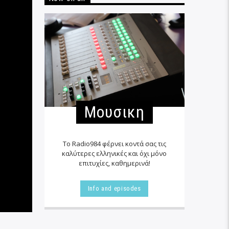
Μουσικη
Το Radio984 φέρνει κοντά σας τις
καλύτερες ελληνικές και όχι μόνο
επιτυχίες, καθημερινά!
Info and episodes