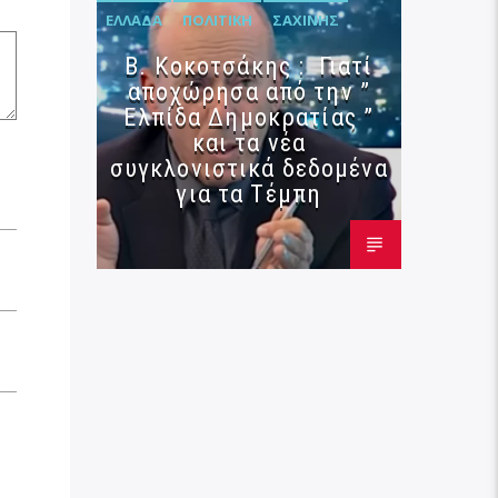
ΕΛΛΆΔΑ
ΠΟΛΙΤΙΚΉ
ΣΑΧΊΝΗΣ
Β. Κοκοτσάκης : Γιατί
αποχώρησα από την ”
Ελπίδα Δημοκρατίας ”
και τα νέα
συγκλονιστικά δεδομένα
για τα Τέμπη