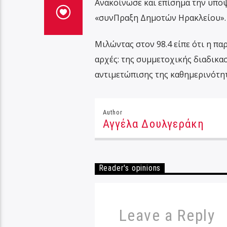
Ανακοίνωσε και επίσημα την υποψ
«συνΠραξη Δημοτών Ηρακλείου».
Μιλώντας στον 98.4 είπε ότι η πα
αρχές: της συμμετοχικής διαδικα
αντιμετώπισης της καθημερινότη
Author
Αγγέλα Δουλγεράκη
Reader's opinions
Leave a Reply