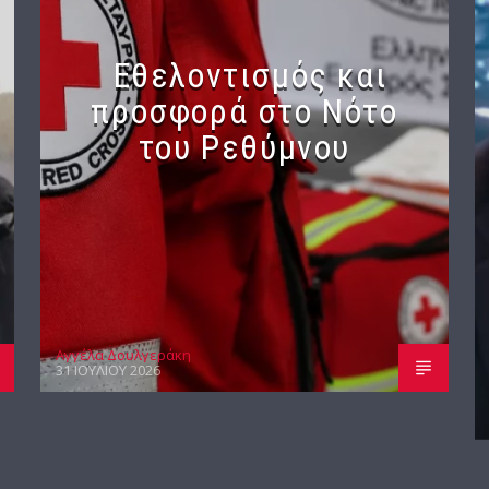
Εθελοντισμός και
προσφορά στο Νότο
του Ρεθύμνου
Αγγέλα Δουλγεράκη
31 ΙΟΥΛΊΟΥ 2026