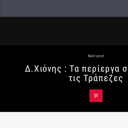
Next post
Δ.Χιόνης : Τα περίεργα σ
τις Τράπεζες
© Radio984 - All Rights Reserved