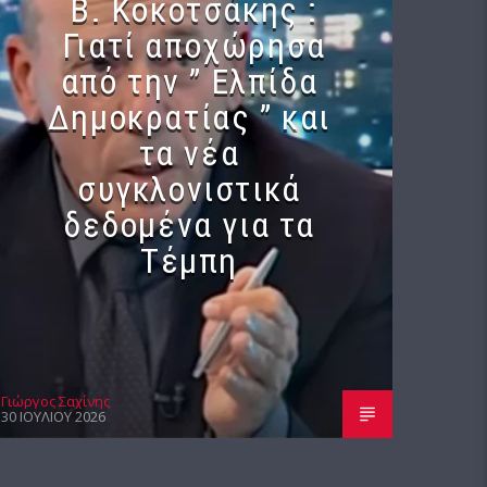
Β. Κοκοτσάκης :
Γιατί αποχώρησα
από την ” Ελπίδα
Δημοκρατίας ” και
τα νέα
συγκλονιστικά
δεδομένα για τα
Τέμπη
Γιώργος Σαχίνης
30 ΙΟΥΛΊΟΥ 2026