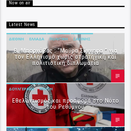
Now on air
Latest News
ΔΙΕΘΝΉ
ΕΛΛΆΔΑ
ΠΟΛΙΤΙΚΉ
ΣΑΧΊΝΗΣ
B. Μπορνόβας : “Μαύρα Σύννεφα ” για
τον Ελληνισμό χωρίς στρατηγική και
πολιτιστική διπλωματία
ΔΟΥΛΓΕΡΆΚΗ
ΚΡΉΤΗ
Εθελοντισμός και προσφορά στο Νότο
του Ρεθύμνου