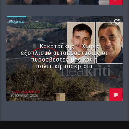
ΕΛΛΆΔΑ
0
Β. Κοκοτσάκης : Χωρίς
εξοπλισμό αυτοπροστασίας οι
πυροσβέστες μας και η
πολιτική υποκρισία
Γιώργος Σαχίνης
30 ΙΟΥΛΊΟΥ 2026