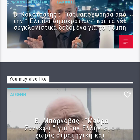
ΕΛΛΆΔΑ
ΠΟΛΙΤΙΚΉ
ΣΑΧΊΝΗΣ
Β. Κοκοτσάκης : Γιατί αποχώρησα από
την ” Ελπίδα Δημοκρατίας ” και τα νέα
συγκλονιστικά δεδομένα για τα Τέμπη
You may also like
ΔΙΕΘΝΉ
1
B. Μπορνόβας : “Μαύρα
Σύννεφα ” για τον Ελληνισμό
χωρίς στρατηγική και