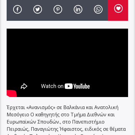
Έρχεται «Ανανισμός» σε Βαλκάνια και Ανατολική
Μεσόγειο Ο καθηγητής στο Τμήμα Διεθνών και
Ευρωπαϊκών Σπουδών., στο Πανεπιστήμιο
Πειραιώς, Παναγιώτης Ήφαιστος, ειδικός σε θέματα