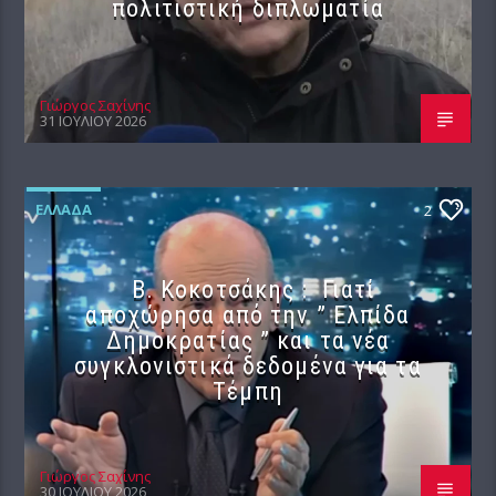
πολιτιστική διπλωματία
Γιώργος Σαχίνης
31 ΙΟΥΛΊΟΥ 2026
ΕΛΛΆΔΑ
2
Β. Κοκοτσάκης : Γιατί
αποχώρησα από την ” Ελπίδα
Δημοκρατίας ” και τα νέα
συγκλονιστικά δεδομένα για τα
Τέμπη
Γιώργος Σαχίνης
30 ΙΟΥΛΊΟΥ 2026