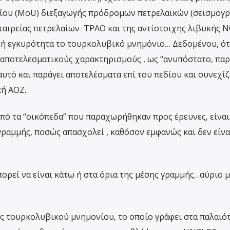
ίου (MoU) διεξαγωγής πρόδρομων πετρελαϊκών (σεισμογ
εταιρείας πετρελαίων TPAO και της αντίστοιχης λιβυκής N
κή εγκυρότητα το τουρκολυβικό μνημόνιο… Δεδομένου, ότ
ναποτελεσματικούς χαρακτηρισμούς , ως “ανυπόστατο, πα
αυτό και παράγει αποτελέσματα επί του πεδίου και συνεχίζ
κή ΑΟΖ.
από τα “οικόπεδα” που παραχωρήθηκαν προς έρευνες, είναι
γραμμής, ποσώς απασχολεί , καθόσον εμφανώς και δεν είναι
πορεί να είναι κάτω ή στα όρια της μέσης γραμμής…αύριο 
ός τουρκολυβικού μνημονίου, το οποίο γράφει στα παλαιό