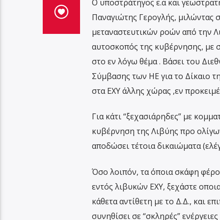
Ο υποστράτηγος ε.α και γεωστρατη
Παναγιώτης Γερογλής, μιλώντας σ
μεταναστευτικών ροών από την Λι
αυτοσκοπός της κυβέρνησης, με συ
στο εν λόγω θέμα . Βάσει του Διεθ
Σύμβασης των ΗΕ για το Δίκαιο τ
στα ΕΧΥ άλλης χώρας ,εν προκειμέ
Για κάτι “ξεχασιάρηδες” με κομμα
κυβέρνηση της Λιβύης προ ολίγων
αποδώσει τέτοια δικαιώματα (ελέ
Όσο λοιπόν, τα όποια σκάφη φέρο
εντός λιβυκών ΕΧΥ, ξεχάστε οποια
κάθετα αντίθετη με το Δ.Δ., και ε
συνηθίσει σε “σκληρές” ενέργειες 