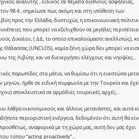
γικός αναλυτής , ειδικός σε θέματα διεθνούς ασφάλειας,
τον 98.4 , σημείωσε πως ακόμη και στη υπόθεση των
βύη προς την Ελλάδα, δυστυχώς η επικοινωνιακή πολιτικ
νέπειες που μπορεί να εξελιχθούν σε μεγάλες περιπέτειε
νούς Δικαίου, ( ΔΔ, το οποίο επικαλούμαστε ανελλιπώς), κα
ης Θάλασσας (UNCLOS), καμία ξένη χώρα δεν μπορεί να εισ
νω της Λιβύης και να διενεργήσει ελέγχους και νηοψίες…
τικές παρωπίδες στα μάτια, να θυμίσω ότι η ενεστώσα μετ
 μηνών, ήρθε σε ειδική συμφωνία με την Τουρκία και έχε
γχου) αποκλειστικά σε αρμόδιες τουρκικές αρχές…
υν λάθρα οικονομικούς και άλλους μετανάστες, και αυτά κ
δήποτε περιοριστική ενέργεια, δεδομένου ότι αυτή θα είν
πιπροσθέτως, αναφορικά με τη χώρα μας, αυτή δεν μας έχει
του τύπου “acting proactivelly”…