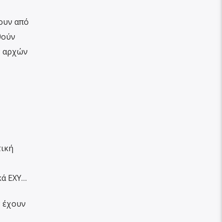
ουν από
θούν
ν αρχών
τική
κά ΕΧΥ…
ν έχουν