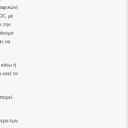
ραφικών)
OC, με
ι την
ράνομο
ει να
 κάτω ή
 εκεί το
μπορεί
τερα των