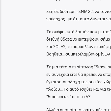
Στη δε δεύτερη , SNMG2, να τονισ
ναύαρχος…με ότι αυτό δύναται να
Τα σκάφη αυτά λοιπόν που μεταφέ
διεθνή ύδατα να εκπέμψουν σήμα α
και SOLAS, τα παραπλέοντα σκάφ
βοήθεια….συμπεριλαμβανομένων 
Σε μια τέτοια περίπτωση “διάσωση
εν συνεχεία είτε θα πρέπει να απ
έγκριση-αποδοχή της οικείας χώρ
πλοίου….Το αυτό ισχύει και για τ
“διασώσεων” από το ΛΣ…
Αλλά η απουσία , στρατηγικής στη