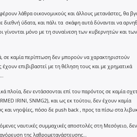
φέρουν λάθρα οικονομικούς και άλλους μετανάστες, θα βγ
σε διεθνή ύδατα, και πάλι τα σκάφη αυτά δύνανται να αρνη
χοι γίνονται μόνο με τη συναίνεση των κυβερνητών και τω
ά, σε καμία περίπτωση δεν μπορούν να χαρακτηριστούν
 έχουν επιβιβαστεί με τη θέληση τους και με χρηματικά
ς…
ικά πλοία, δεν εντάσσονται επί του παρόντος σε καμία σχε
RMED IRINI, SNMG2), και ως εκ τούτου, δεν έχουν καμία
 και νηοψίες, πόσο δε push back , προς τα πίσω στα λιβυ
ρόμενες ναυτικές συμμαχικές αποστολές στη Μεσόγειο, δε
απαγόρευση της λαθρομετανάστευσης…