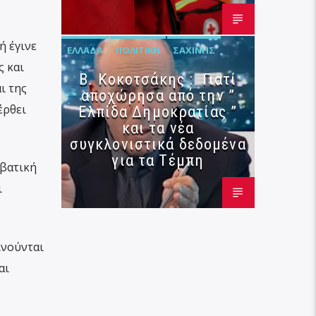
ή έγινε
ΕΛΛΆΔΑ
ΠΟΛΙΤΙΚΉ
ΣΑΧΊΝΗΣ
ς και
Β. Κοκοτσάκης : Γιατί
ι της
αποχώρησα από την ”
έρθει
Ελπίδα Δημοκρατίας ”
και τα νέα
συγκλονιστικά δεδομένα
για τα Τέμπη
αβατική
ι
ινούνται
αι