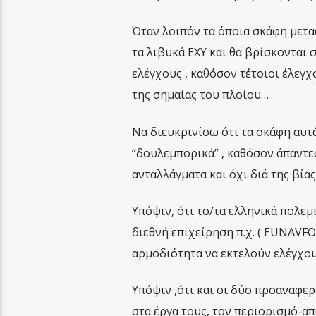
Όταν λοιπόν τα όποια σκάφη μετα
τα λιβυκά ΕΧΥ και θα βρίσκονται 
ελέγχους , καθόσον τέτοιοι έλεγ
της σημαίας του πλοίου…
Να διευκρινίσω ότι τα σκάφη αυτ
“δουλεμπορικά” , καθόσον άπαντες
ανταλλάγματα και όχι διά της βία
Υπόψιν, ότι το/τα ελληνικά πολεμ
διεθνή επιχείρηση π.χ. ( EUNAVFO
αρμοδιότητα να εκτελούν ελέγχους
Υπόψιν ,ότι και οι δύο προαναφε
στα έργα τους, τον περιορισμό-