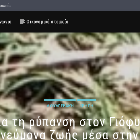
οιχεία
νωνια
Οικονομικά στοιχεία
ΔΟΥΛΓΕΡΆΚΗ
ΚΡΉΤΗ
ια τη ρύπανση στον Γιό
πνεύμονα ζωής μέσα στην