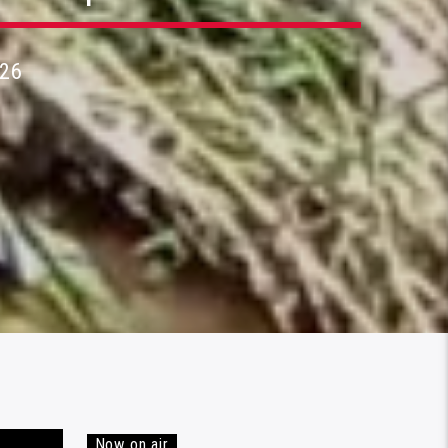
26
Now on air