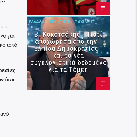
εν
ΕΛΛΆΔΑ
ΠΟΛΙΤΙΚΉ
ΣΑΧΊΝΗΣ
 του
Β. Κοκοτσάκης : Γιατί
γο για
αποχώρησα από την ”
κό ιστό
Ελπίδα Δημοκρατίας ”
και τα νέα
συγκλονιστικά δεδομένα
για τα Τέμπη
ρεσίες
ν όσο
τανό