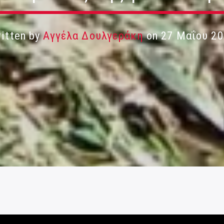
itten by
Αγγέλα Δουλγεράκη
on 27 Μαΐου 20