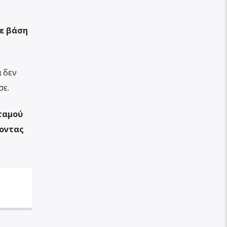
ε βάση
α δεν
σε.
ταμού
νοντας