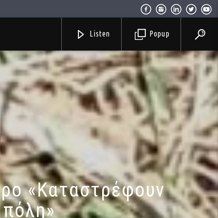
Listen
Popup
φυρο «Καταστρέφουν
 πόλη»