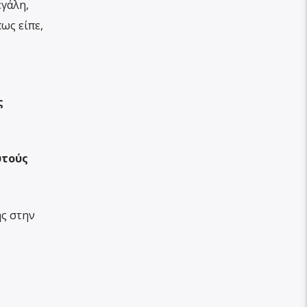
εγάλη,
ως είπε,
ς
υτούς
ς στην