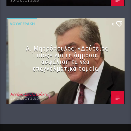
30 ΙΟΥΛΊΟΥ 2026
ΔΟΥΛΓΕΡΆΚΗ
0
Α. Μητρόπουλος: «Δούρειος
Ίππος» για τη δημόσια
ασφάλιση τα νέα
επαγγελματικά ταμεία
Αγγέλα Δουλγεράκη
29 ΙΟΥΛΊΟΥ 2026