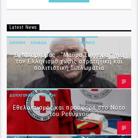
Latest News
ΔΙΕΘΝΉ
ΕΛΛΆΔΑ
ΠΟΛΙΤΙΚΉ
ΣΑΧΊΝΗΣ
B. Μπορνόβας : “Μαύρα Σύννεφα ” για
τον Ελληνισμό χωρίς στρατηγική και
πολιτιστική διπλωματία
ΔΟΥΛΓΕΡΆΚΗ
ΚΡΉΤΗ
Εθελοντισμός και προσφορά στο Νότο
του Ρεθύμνου