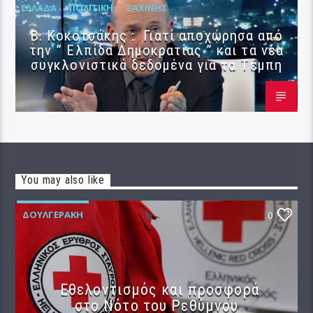
ΕΛΛΆΔΑ
ΠΟΛΙΤΙΚΉ
ΣΑΧΊΝΗΣ
Β. Κοκοτσάκης : Γιατί αποχώρησα από
την ” Ελπίδα Δημοκρατίας ” και τα νέα
συγκλονιστικά δεδομένα για τα Τέμπη
You may also like
ΔΟΥΛΓΕΡΆΚΗ
0
Εθελοντισμός και προσφορά
στο Νότο του Ρεθύμνου