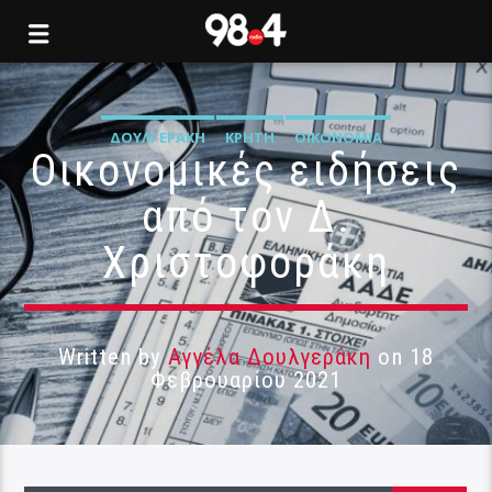
ΔΟΥΛΓΕΡΆΚΗ
ΚΡΉΤΗ
ΟΙΚΟΝΟΜΊΑ
Οικονομικές ειδήσεις
από τον Δ.
Χριστοφοράκη
Written by
Αγγέλα Δουλγεράκη
on 18
Φεβρουαρίου 2021