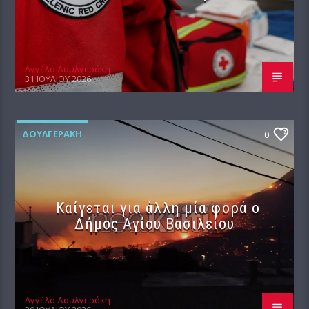
Αγγέλα Δουλγεράκη
31 ΙΟΥΛΊΟΥ 2026
ΔΟΥΛΓΕΡΆΚΗ
0
Καίγεται για άλλη μία φορά ο
Δήμος Αγίου Βασιλείου
Αγγέλα Δουλγεράκη