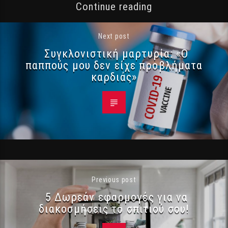
Continue reading
Next post
Συγκλονιστική μαρτυρία: «Ο
παππούς μου δεν είχε προβλήματα
καρδιάς»
Previous post
5 Δωρεάν εφαρμογές για να
διακοσμήσεις το σπιτιού σου!