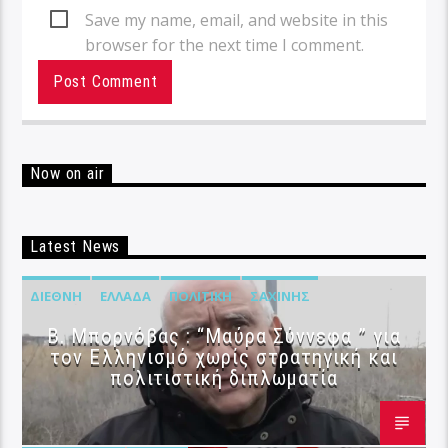
Save my name, email, and website in this
browser for the next time I comment.
Now on air
Latest News
ΔΙΕΘΝΉ
ΕΛΛΆΔΑ
ΠΟΛΙΤΙΚΉ
ΣΑΧΊΝΗΣ
B. Μπορνόβας : “Μαύρα Σύννεφα ” για
τον Ελληνισμό χωρίς στρατηγική και
πολιτιστική διπλωματία