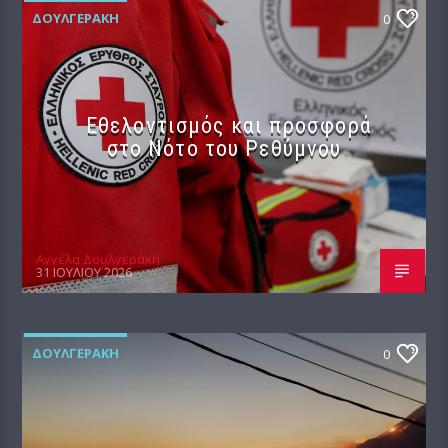
ΔΟΥΛΓΕΡΆΚΗ
0
Εθελοντισμός και προσφορά
στο Νότο του Ρεθύμνου
Αγγέλα Δουλγεράκη
31 ΙΟΥΛΊΟΥ 2026
ΔΟΥΛΓΕΡΆΚΗ
0