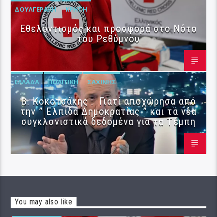
ΔΟΥΛΓΕΡΆΚΗ
ΚΡΉΤΗ
Εθελοντισμός και προσφορά στο Νότο
του Ρεθύμνου
ΕΛΛΆΔΑ
ΠΟΛΙΤΙΚΉ
ΣΑΧΊΝΗΣ
Β. Κοκοτσάκης : Γιατί αποχώρησα από
την ” Ελπίδα Δημοκρατίας ” και τα νέα
συγκλονιστικά δεδομένα για τα Τέμπη
You may also like