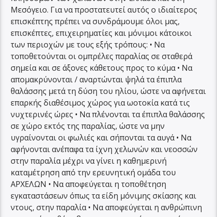
Μεσόγειο. Για να προστατευτεί αυτός ο ιδιαίτερος
επισκέπτης πρέπει να συνδράμουμε όλοι μας,
επισκέπτες, επιχειρηματίες και μόνιμοι κάτοικοι
των περιοχών με τους εξής τρόπους: • Να
τοποθετούνται οι ομπρέλες παραλίας σε σταθερά
σημεία και σε άξονες κάθετους προς το κύμα • Να
απομακρύνονται / αναρτώνται ψηλά τα έπιπλα
θαλάσσης μετά τη δύση του ηλίου, ώστε να αφήνεται
επαρκής διαθέσιμος χώρος για ωοτοκία κατά τις
νυχτερινές ώρες • Να πλένονται τα έπιπλα θαλάσσης
σε χώρο εκτός της παραλίας, ώστε να μην
υγραίνονται οι φωλιές και σήπονται τα αυγά • Να
αφήνονται ανέπαφα τα ίχνη χελωνών και νεοσσών
στην παραλία μέχρι να γίνει η καθημερινή
καταμέτρηση από την ερευνητική ομάδα του
ΑΡΧΕΛΩΝ • Να αποφεύγεται η τοποθέτηση
εγκαταστάσεων όπως τα είδη μόνιμης σκίασης και
ντους, στην παραλία • Να αποφεύγεται η ανθρώπινη