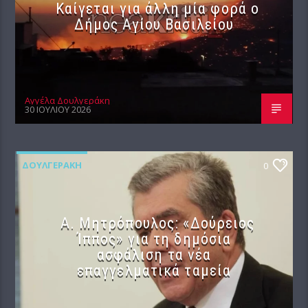
Καίγεται για άλλη μία φορά ο
Δήμος Αγίου Βασιλείου
Αγγέλα Δουλγεράκη
30 ΙΟΥΛΊΟΥ 2026
ΔΟΥΛΓΕΡΆΚΗ
0
Α. Μητρόπουλος: «Δούρειος
Ίππος» για τη δημόσια
ασφάλιση τα νέα
επαγγελματικά ταμεία