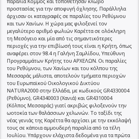
παραλία Κομμός και τοποθέτησαν κλωβό
προστασίας για την αποφυγή όχλησης. Παράλληλα
άρχισαν οι καταγραφές σε παραλίες του Ρεθύμνου
και των Χανίων. Η χώρα μας φιλοξενεί τον
μεγαλύτερο αριθμό φωλιών Καρέττα σε ολόκληρη
τη Μεσόγειο και μία από τις σημαντικότερες
περιοχές για την επιβίωσή τους είναι η Κρήτη, όπως
αναφέρει στον 98.4 η Γαλήνη Σαμλίδου, Υπεύθυνη
Προγραμμάτων Κρήτης του ΑΡΧΕΛΩΝ. Οι παραλίες
του Ρεθύμνου, των Χανίων και του κόλπου της
Μεσσαράς μάλιστα, αποτελούν τμήματα περιοχών
του Ευρωπαϊκού Οικολογικού Δικτύου
NATURA2000 στην Ελλάδα, με κωδικούς GR4330004
(Ρεθύμνο), GR4340003 (Χανιά) και GR4310004
(Κόλπος Μεσσαράς) γιατί ακριβώς φιλοξενούν την
ωοτοκία των θαλάσσιων χελωνών. Το ταξίδι της
νέας γενιάς της Καρέττα θα αρχίσει με την εκκόλαψή
τους σε κάποια αμμουδερή παραλία από τα τέλη
Ιουλίου. Υπάρχουν ελάχιστα δεδομένα για τα πρώτα