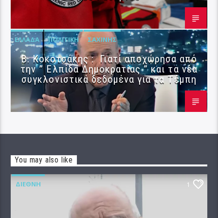
ΕΛΛΆΔΑ
ΠΟΛΙΤΙΚΉ
ΣΑΧΊΝΗΣ
Β. Κοκοτσάκης : Γιατί αποχώρησα από
την ” Ελπίδα Δημοκρατίας ” και τα νέα
συγκλονιστικά δεδομένα για τα Τέμπη
You may also like
ΔΙΕΘΝΉ
1