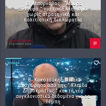
B. Μπορνόβας : “Μαύρα
Σύννεφα ” για τον Ελληνισμό
χωρίς στρατηγική και
πολιτιστική διπλωματία
Γιώργος Σαχίνης
31 ΙΟΥΛΊΟΥ 2026
ΕΛΛΆΔΑ
2
Β. Κοκοτσάκης : Γιατί
αποχώρησα από την ” Ελπίδα
Δημοκρατίας ” και τα νέα
συγκλονιστικά δεδομένα για τα
Τέμπη