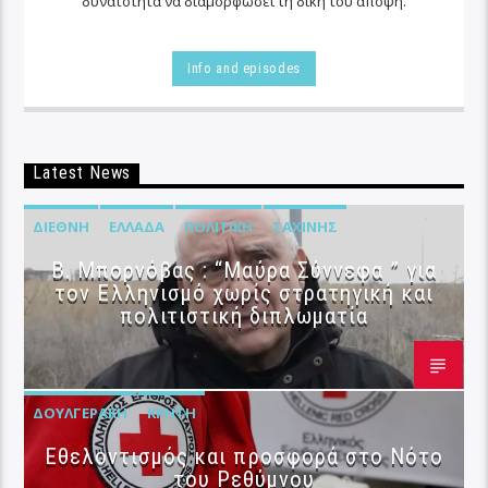
δυνατότητα να διαμορφώσει τη δική του άποψη.
Info and episodes
Latest News
ΔΙΕΘΝΉ
ΕΛΛΆΔΑ
ΠΟΛΙΤΙΚΉ
ΣΑΧΊΝΗΣ
B. Μπορνόβας : “Μαύρα Σύννεφα ” για
τον Ελληνισμό χωρίς στρατηγική και
πολιτιστική διπλωματία
ΔΟΥΛΓΕΡΆΚΗ
ΚΡΉΤΗ
Εθελοντισμός και προσφορά στο Νότο
του Ρεθύμνου