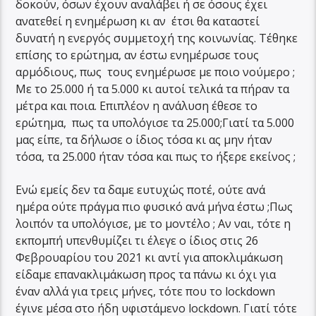
δοκούν, όσων έχουν αναλάβει ή σε όσους έχει
ανατεθεί η ενημέρωση κι αν έτσι θα καταστεί
δυνατή η ενεργός συμμετοχή της κοινωνίας. Τέθηκε
επίσης το ερώτημα, αν έστω ενημέρωσε τους
αρμόδιους, πως τους ενημέρωσε με ποιο νούμερο ;
Με το 25.000 ή τα 5.000 κι αυτοί τελικά τα πήραν τα
μέτρα και ποια. Επιπλέον η ανάλυση έθεσε το
ερώτημα, πως τα υπολόγισε τα 25.000;Γιατί τα 5.000
μας είπε, τα δήλωσε ο ίδιος τόσα κι ας μην ήταν
τόσα, τα 25.000 ήταν τόσα και πως το ήξερε εκείνος ;
Ενώ εμείς δεν τα δαμε ευτυχώς ποτέ, ούτε ανά
ημέρα ούτε πράγμα πιο φυσικό ανά μήνα έστω ;Πως
λοιπόν τα υπολόγισε, με το μοντέλο ; Αν ναι, τότε η
εκπομπή υπενθυμίζει τι έλεγε ο ίδιος στις 26
Φεβρουαρίου του 2021 κι αντί για αποκλιμάκωση
είδαμε επανακλιμάκωση προς τα πάνω κι όχι για
έναν αλλά για τρεις μήνες, τότε που το lockdown
έγινε μέσα στο ήδη υφιστάμενο lockdown. Γιατί τότε