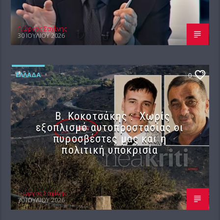
Γιώργος Σαχίνης
30 ΙΟΥΛΊΟΥ 2026
ΕΛΛΆΔΑ
0
Β. Κοκοτσάκης : Χωρίς
εξοπλισμό αυτοπροστασίας οι
πυροσβέστες μας και η
πολιτική υποκρισία
Γιώργος Σαχίνης
30 ΙΟΥΛΊΟΥ 2026