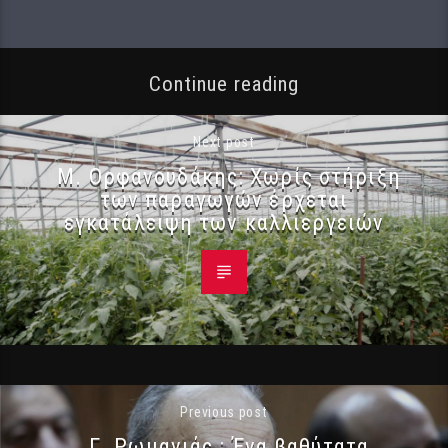
Continue reading
Next post
Μ. Ορφανουδάκης: Χωρίς στήριξη
των παραγωγών έρχεται
εγκατάλειψη των καλλιεργειών
Previous post
Γ. Ρωμανιάς : Ένα βαθύτατα