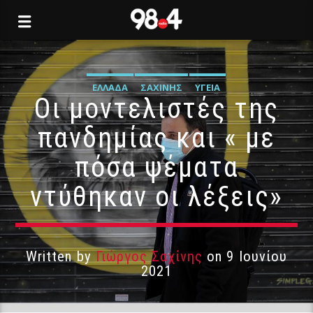
ΕΛΛΆΔΑ
ΣΑΧΊΝΗΣ
ΥΓΕΊΑ
Οι μοντελιστές της
πανδημίας και « με
πόσα ψέματα
ντύθηκαν οι λέξεις»
Written by
Γιώργος Σαχίνης
on 9 Ιουνίου
2021