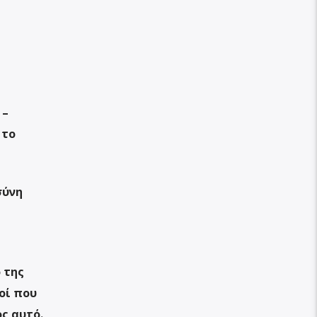
 –
 το
σύνη
 της
οί που
ς αυτό.