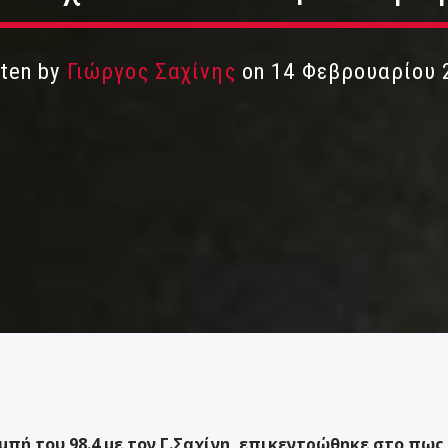
tten by
Γιώργος Σαχίνης
on 14 Φεβρουαρίου 
πή του 98.4 με τον Γ.Σαχίνη, επικεντρώθηκε στο πως