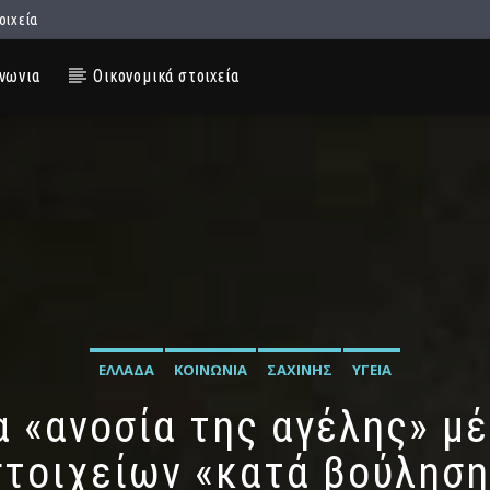
οιχεία
νωνια
Οικονομικά στοιχεία
ΕΛΛΆΔΑ
ΚΟΙΝΩΝΊΑ
ΣΑΧΊΝΗΣ
ΥΓΕΊΑ
α «ανοσία της αγέλης» μ
στοιχείων «κατά βούληση