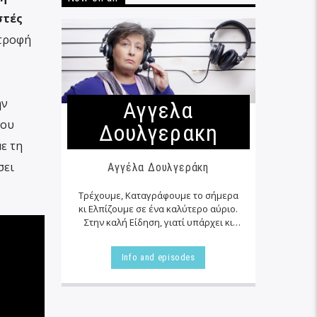
στές
στροφή
ην
Αγγελα
που
Δουλγερακη
με τη
σει
Αγγέλα Δουλγεράκη
Τρέχουμε, Καταγράφουμε το σήμερα
κι Ελπίζουμε σε ένα καλύτερο αύριο.
Στην καλή Είδηση, γιατί υπάρχει κι
αυτή… εκεί δίπλα μας στα αζήτητα της
καθημερινότητας μας, τις
Info and episodes
περισσότερες φορές…