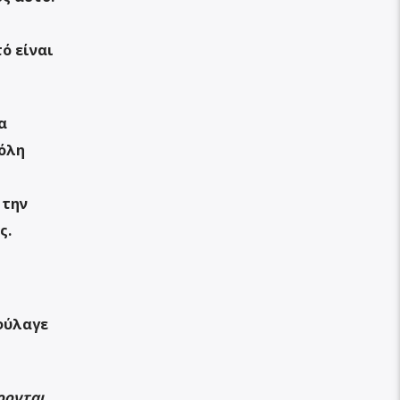
ό είναι
α
 όλη
 την
ς.
φύλαγε
ρονται