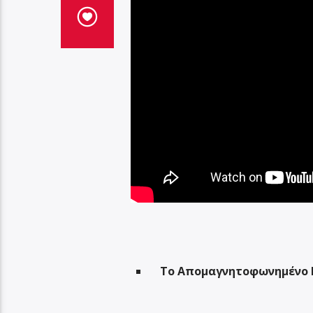
Το Απομαγνητοφωνημένο Κ