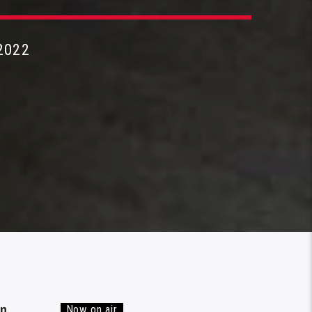
2022
 η
Now on air