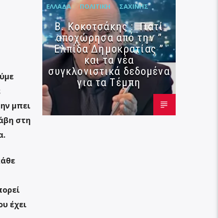
ΕΛΛΆΔΑ
ΠΟΛΙΤΙΚΉ
ΣΑΧΊΝΗΣ
Β. Κοκοτσάκης : Γιατί
αποχώρησα από την ”
Ελπίδα Δημοκρατίας ”
και τα νέα
συγκλονιστικά δεδομένα
ούμε
για τα Τέμπη
ε
μην μπει
άβη στη
α.
κάθε
πορεί
ου έχει