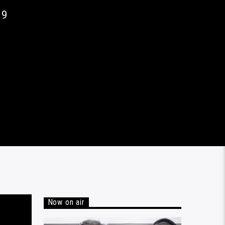
19
Now on air