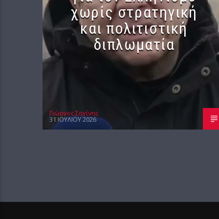
χωρίς στρατηγική
και πολιτιστική
διπλωματία
Γιώργος Σαχίνης
31 ΙΟΥΛΊΟΥ 2026