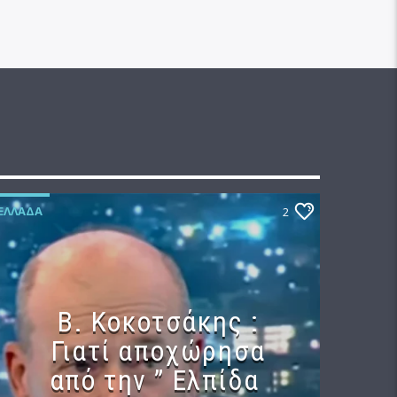
ΕΛΛΆΔΑ
2
Β. Κοκοτσάκης :
Γιατί αποχώρησα
από την ” Ελπίδα