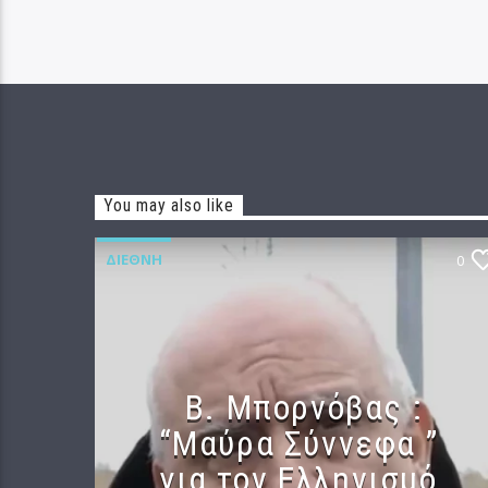
You may also like
ΔΙΕΘΝΉ
0
B. Μπορνόβας :
“Μαύρα Σύννεφα ”
για τον Ελληνισμό