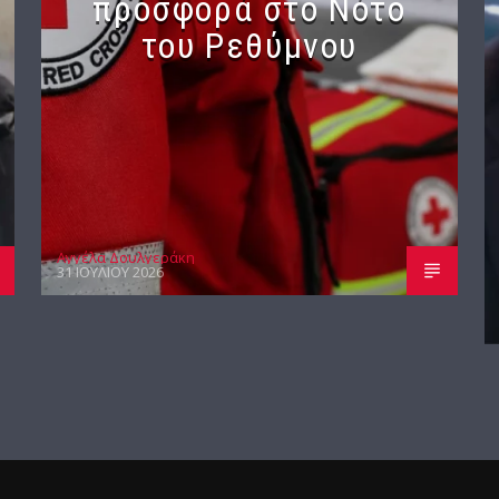
προσφορά στο Νότο
του Ρεθύμνου
Αγγέλα Δουλγεράκη
31 ΙΟΥΛΊΟΥ 2026