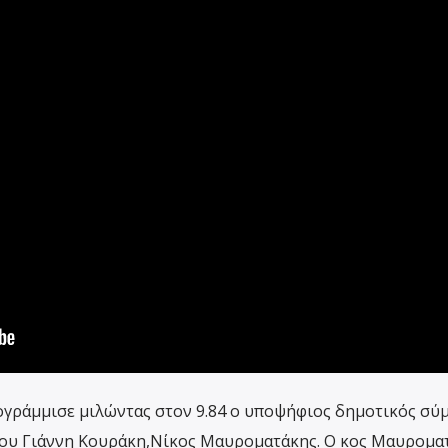
πογράμμισε μιλώντας στον 9.84 ο υποψήφιος δημοτικός σ
 του Γιάννη Κουράκη,Νίκος Μαυροματάκης. Ο κος Μαυρομα