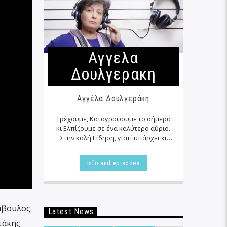
Αγγελα
Δουλγερακη
Αγγέλα Δουλγεράκη
Τρέχουμε, Καταγράφουμε το σήμερα
κι Ελπίζουμε σε ένα καλύτερο αύριο.
Στην καλή Είδηση, γιατί υπάρχει κι
αυτή… εκεί δίπλα μας στα αζήτητα της
καθημερινότητας μας, τις
Info and episodes
περισσότερες φορές…
ύμβουλος
Latest News
τάκης