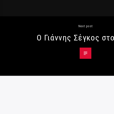
Next post
Ο Γιάννης Σέγκος στο
© Radio984 - All Rights Reserved
Όροι χρήσης
|
Κρατική διαφήμιση
|
Πολιτική
Παρενόχλησης