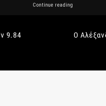
Continue reading
ν 9.84
Ο Αλέξαν
 Απορρήτου
|
Ταυτότητα
|
Πολιτική κατά Βίας και