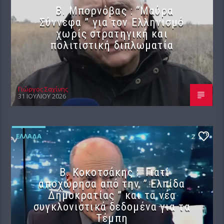
B. Μπορνόβας : “Μαύρα
Σύννεφα ” για τον Ελληνισμό
χωρίς στρατηγική και
πολιτιστική διπλωματία
Γιώργος Σαχίνης
31 ΙΟΥΛΊΟΥ 2026
ΕΛΛΆΔΑ
2
Β. Κοκοτσάκης : Γιατί
αποχώρησα από την ” Ελπίδα
Δημοκρατίας ” και τα νέα
συγκλονιστικά δεδομένα για τα
Τέμπη