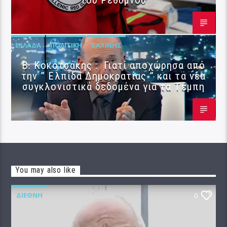
ΕΛΛΆΔΑ
ΠΟΛΙΤΙΚΉ
ΣΑΧΊΝΗΣ
Β. Κοκοτσάκης : Γιατί αποχώρησα από
την ” Ελπίδα Δημοκρατίας ” και τα νέα
συγκλονιστικά δεδομένα για τα Τέμπη
You may also like
ΔΙΕΘΝΉ
0