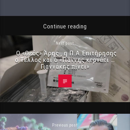
Continue reading
Next post
Ο «Θεός» Άρης , η Π.Α.Επιτήρησης
ο Τέλλος και ο «Γιάννης κερνάει …
Γιαννάκης πίνει»
Previous post