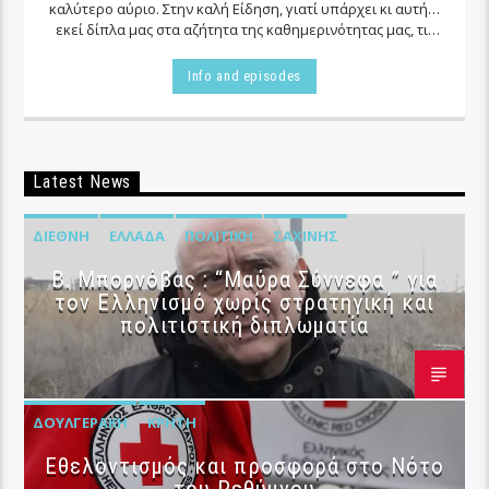
καλύτερο αύριο. Στην καλή Είδηση, γιατί υπάρχει κι αυτή…
εκεί δίπλα μας στα αζήτητα της καθημερινότητας μας, τις
περισσότερες φορές…
Info and episodes
Latest News
ΔΙΕΘΝΉ
ΕΛΛΆΔΑ
ΠΟΛΙΤΙΚΉ
ΣΑΧΊΝΗΣ
B. Μπορνόβας : “Μαύρα Σύννεφα ” για
τον Ελληνισμό χωρίς στρατηγική και
πολιτιστική διπλωματία
ΔΟΥΛΓΕΡΆΚΗ
ΚΡΉΤΗ
Εθελοντισμός και προσφορά στο Νότο
του Ρεθύμνου