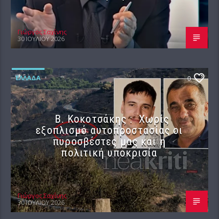
Γιώργος Σαχίνης
30 ΙΟΥΛΊΟΥ 2026
ΕΛΛΆΔΑ
0
Β. Κοκοτσάκης : Χωρίς
εξοπλισμό αυτοπροστασίας οι
πυροσβέστες μας και η
πολιτική υποκρισία
Γιώργος Σαχίνης
30 ΙΟΥΛΊΟΥ 2026