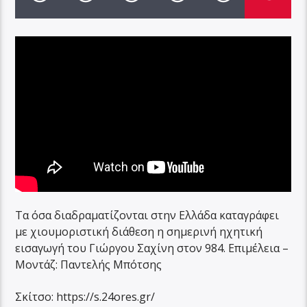
Τα όσα διαδραματίζονται στην Ελλάδα καταγράφει
με χιουμοριστική διάθεση η σημερινή ηχητική
εισαγωγή του Γιώργου Σαχίνη στον 984. Επιμέλεια –
Μοντάζ: Παντελής Μπότσης
Σκίτσο: https://s.24ores.gr/