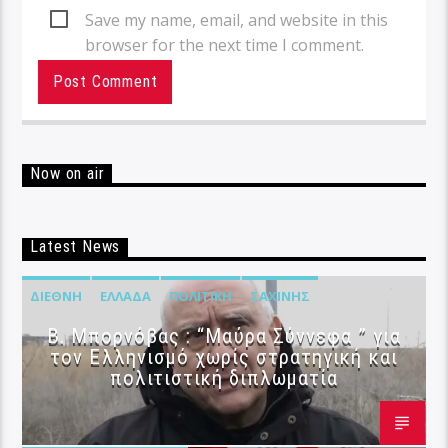
Save my name, email, and website in this
browser for the next time I comment.
Now on air
Latest News
ΔΙΕΘΝΉ
ΕΛΛΆΔΑ
ΠΟΛΙΤΙΚΉ
ΣΑΧΊΝΗΣ
B. Μπορνόβας : “Μαύρα Σύννεφα ” για
τον Ελληνισμό χωρίς στρατηγική και
πολιτιστική διπλωματία