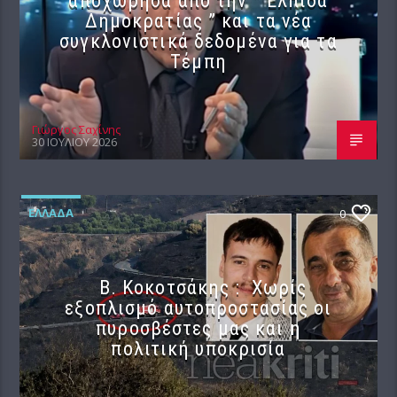
Δημοκρατίας ” και τα νέα
συγκλονιστικά δεδομένα για τα
Τέμπη
Γιώργος Σαχίνης
30 ΙΟΥΛΊΟΥ 2026
ΕΛΛΆΔΑ
0
Β. Κοκοτσάκης : Χωρίς
εξοπλισμό αυτοπροστασίας οι
πυροσβέστες μας και η
πολιτική υποκρισία