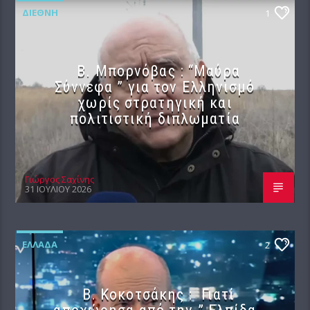
ΔΙΕΘΝΉ
1
B. Μπορνόβας : “Μαύρα
Σύννεφα ” για τον Ελληνισμό
χωρίς στρατηγική και
πολιτιστική διπλωματία
Γιώργος Σαχίνης
31 ΙΟΥΛΊΟΥ 2026
ΕΛΛΆΔΑ
2
Β. Κοκοτσάκης : Γιατί
αποχώρησα από την ” Ελπίδα