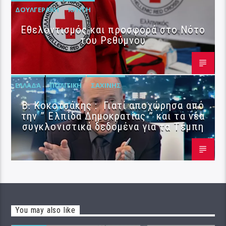
ΔΟΥΛΓΕΡΆΚΗ
ΚΡΉΤΗ
Εθελοντισμός και προσφορά στο Νότο
του Ρεθύμνου
ΕΛΛΆΔΑ
ΠΟΛΙΤΙΚΉ
ΣΑΧΊΝΗΣ
Β. Κοκοτσάκης : Γιατί αποχώρησα από
την ” Ελπίδα Δημοκρατίας ” και τα νέα
συγκλονιστικά δεδομένα για τα Τέμπη
You may also like