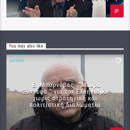
You may also like
ΔΙΕΘΝΉ
1
B. Μπορνόβας : “Μαύρα
Σύννεφα ” για τον Ελληνισμό
χωρίς στρατηγική και
πολιτιστική διπλωματία