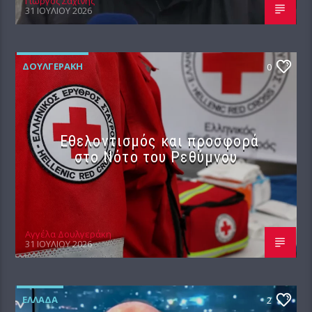
Γιώργος Σαχίνης
31 ΙΟΥΛΊΟΥ 2026
ΔΟΥΛΓΕΡΆΚΗ
0
Εθελοντισμός και προσφορά
στο Νότο του Ρεθύμνου
Αγγέλα Δουλγεράκη
31 ΙΟΥΛΊΟΥ 2026
ΕΛΛΆΔΑ
2