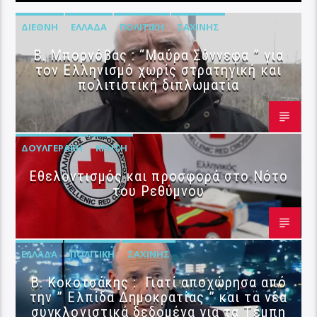
ΔΙΕΘΝΉ
ΕΛΛΆΔΑ
ΠΟΛΙΤΙΚΉ
ΣΑΧΊΝΗΣ
B. Μπορνόβας : “Μαύρα Σύννεφα ” για
τον Ελληνισμό χωρίς στρατηγική και
πολιτιστική διπλωματία
ΔΟΥΛΓΕΡΆΚΗ
ΚΡΉΤΗ
Εθελοντισμός και προσφορά στο Νότο
του Ρεθύμνου
ΕΛΛΆΔΑ
ΠΟΛΙΤΙΚΉ
ΣΑΧΊΝΗΣ
Β. Κοκοτσάκης : Γιατί αποχώρησα από
την ” Ελπίδα Δημοκρατίας ” και τα νέα
συγκλονιστικά δεδομένα για τα Τέμπη