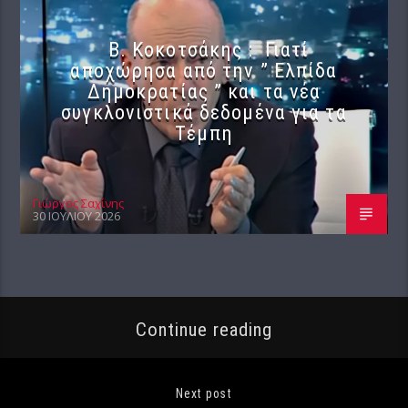
Β. Κοκοτσάκης : Γιατί
αποχώρησα από την ” Ελπίδα
Δημοκρατίας ” και τα νέα
συγκλονιστικά δεδομένα για τα
Τέμπη
Γιώργος Σαχίνης
30 ΙΟΥΛΊΟΥ 2026
Continue reading
Next post