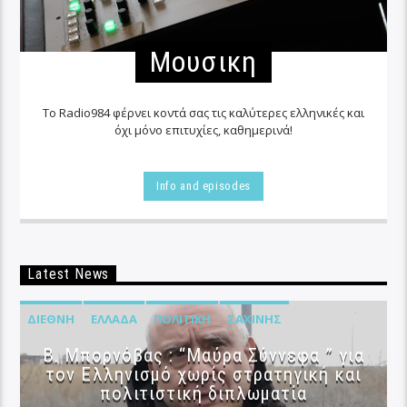
Μουσικη
Το Radio984 φέρνει κοντά σας τις καλύτερες ελληνικές και
όχι μόνο επιτυχίες, καθημερινά!
Info and episodes
Latest News
ΔΙΕΘΝΉ
ΕΛΛΆΔΑ
ΠΟΛΙΤΙΚΉ
ΣΑΧΊΝΗΣ
B. Μπορνόβας : “Μαύρα Σύννεφα ” για
τον Ελληνισμό χωρίς στρατηγική και
πολιτιστική διπλωματία