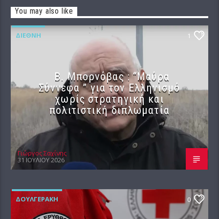
You may also like
ΔΙΕΘΝΉ
1
B. Μπορνόβας : “Μαύρα
Σύννεφα ” για τον Ελληνισμό
χωρίς στρατηγική και
πολιτιστική διπλωματία
Γιώργος Σαχίνης
31 ΙΟΥΛΊΟΥ 2026
ΔΟΥΛΓΕΡΆΚΗ
0