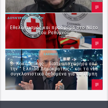
ΔΟΥΛΓΕΡΆΚΗ
ΚΡΉΤΗ
Εθελοντισμός και προσφορά στο Νότο
του Ρεθύμνου
ΕΛΛΆΔΑ
ΠΟΛΙΤΙΚΉ
ΣΑΧΊΝΗΣ
Β. Κοκοτσάκης : Γιατί αποχώρησα από
την ” Ελπίδα Δημοκρατίας ” και τα νέα
συγκλονιστικά δεδομένα για τα Τέμπη