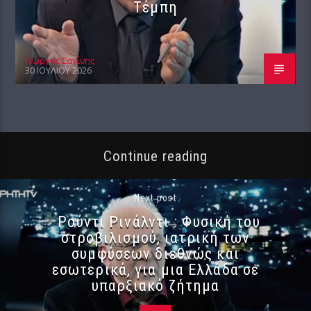
Τέμπη
Γιώργος Σαχίνης
30 ΙΟΥΛΊΟΥ 2026
Continue reading
Next post
Ρούντι Ρινάλντι : Φυσική του
στροβιλισμού, ιατρική των
συμφύσεων διεθνώς και
εσωτερικά, για μια Ελλάδα σε
υπαρξιακό ζήτημα