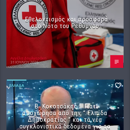
Εθελοντισμός και προσφορά
στο Νότο του Ρεθύμνου
Αγγέλα Δουλγεράκη
31 ΙΟΥΛΊΟΥ 2026
ΕΛΛΆΔΑ
2
Β. Κοκοτσάκης : Γιατί
αποχώρησα από την ” Ελπίδα
Δημοκρατίας ” και τα νέα
συγκλονιστικά δεδομένα για τα