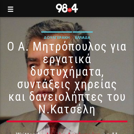
ΔΟΥΛΓΕΡΆΚΗ
ΕΛΛΆΔΑ
Ο Α. Μητρόπουλος για
εργατικά
δυστυχήματα,
συντάξεις χηρείας
και δανειολήπτες του
Ν.Κατσέλη