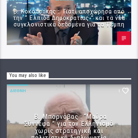
Β. Κοκοτσάκης : Γιατί αποχώρησα από
την ” Ελπίδα Δημοκρατίας ” και τα νέα
συγκλονιστικά δεδομένα για τα Τέμπη
You may also like
ΔΙΕΘΝΉ
1
B. Μπορνόβας : “Μαύρα
Σύννεφα ” για τον Ελληνισμό
χωρίς στρατηγική και
πολιτιστική διπλωματία