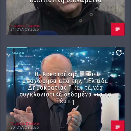
Γιώργος Σαχίνης
31 ΙΟΥΛΊΟΥ 2026
ΕΛΛΆΔΑ
2
Β. Κοκοτσάκης : Γιατί
αποχώρησα από την ” Ελπίδα
Δημοκρατίας ” και τα νέα
συγκλονιστικά δεδομένα για τα
Τέμπη
Γιώργος Σαχίνης
30 ΙΟΥΛΊΟΥ 2026