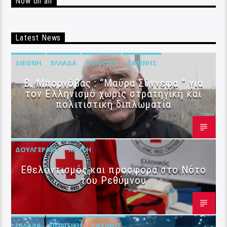
Now on air
Latest News
ΔΙΕΘΝΉ
ΕΛΛΆΔΑ
ΠΟΛΙΤΙΚΉ
ΣΑΧΊΝΗΣ
B. Μπορνόβας : “Μαύρα Σύννεφα ” για
τον Ελληνισμό χωρίς στρατηγική και
πολιτιστική διπλωματία
ΔΟΥΛΓΕΡΆΚΗ
ΚΡΉΤΗ
Εθελοντισμός και προσφορά στο Νότο
του Ρεθύμνου
ΕΛΛΆΔΑ
ΠΟΛΙΤΙΚΉ
ΣΑΧΊΝΗΣ