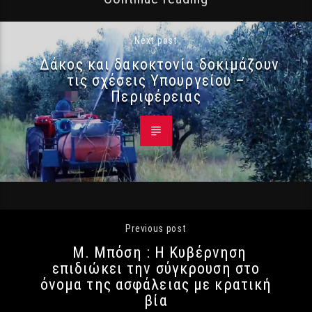
Next post
Δάκος και δακοκτονία δοκιμάζουν
τις σχέσεις Υπουργείου –
Περιφέρειας
Previous post
Μ. Μπόση : Η Κυβέρνηση
επιδιώκει την σύγκρουση στο
όνομα της ασφάλειας με κρατική
βία