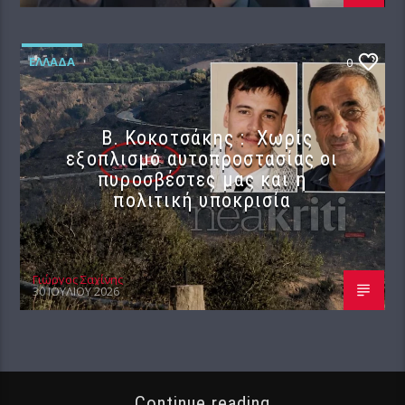
ΕΛΛΆΔΑ
0
Β. Κοκοτσάκης : Χωρίς
εξοπλισμό αυτοπροστασίας οι
πυροσβέστες μας και η
πολιτική υποκρισία
Γιώργος Σαχίνης
30 ΙΟΥΛΊΟΥ 2026
Continue reading